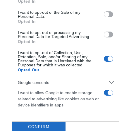
Opted In
use your data for below specified purposes in below Google
consent section.
I want to opt-out of the Sale of my
Personal Data.
Opted In
I want to opt-out of processing my
Personal Data for Targeted Advertising.
Opted In
I want to opt-out of Collection, Use,
Retention, Sale, and/or Sharing of my
Personal Data that Is Unrelated with the
Purposes for which it was collected.
Opted Out
Παράλληλα ο κ. Αρτοποιός, είπε ότι μέχρι στιγμής
Google consents
έχει διασφαλιστεί η δωρεάν φιλοξενία 26 πολιτών
I want to allow Google to enable storage
που έχουν πληγεί από την πυρκαγιά στην περιοχή
related to advertising like cookies on web or
της Πεντέλης και υπογράμμισε ότι όσοι πολίτες δεν
device identifiers in apps.
μπορούν να επιστρέψουν στις οικίες τους μπορούν
να καλούν στο τηλεφωνικό κέντρο του υπουργείου
CONFIRM
Κλιματικής Κρίσης και Πολιτικής Προστασίας και