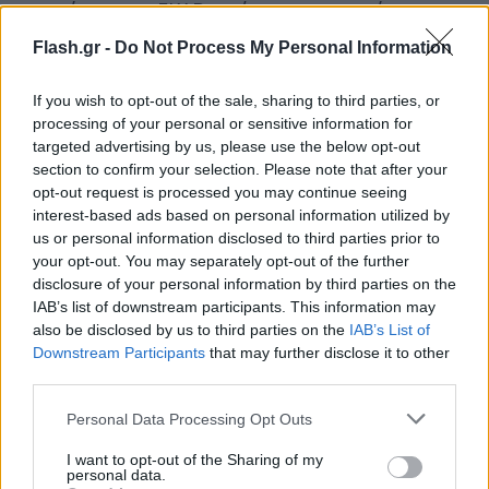
υπηρεσία και το ΕΚΑΒ, ενώ τα νοσοκομεία της
Αττικής παραμένουν σε ετοιμότητα.
Flash.gr -
Do Not Process My Personal Information
If you wish to opt-out of the sale, sharing to third parties, or
processing of your personal or sensitive information for
targeted advertising by us, please use the below opt-out
section to confirm your selection. Please note that after your
opt-out request is processed you may continue seeing
interest-based ads based on personal information utilized by
us or personal information disclosed to third parties prior to
your opt-out. You may separately opt-out of the further
disclosure of your personal information by third parties on the
IAB’s list of downstream participants. This information may
also be disclosed by us to third parties on the
IAB’s List of
Downstream Participants
that may further disclose it to other
third parties.
Please note that this website/app uses one or more Google
Personal Data Processing Opt Outs
services and may gather and store information including but
not limited to your visit or usage behaviour. You may click to
I want to opt-out of the Sharing of my
personal data.
grant or deny consent to Google and its third-party tags to