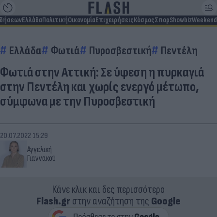
ιδήσεων
Ελλάδα
Πολιτική
Οικονομία
Επιχειρήσεις
Κόσμος
Σπορ
Showbiz
Weekend
Ελλάδα
Φωτιά
Πυροσβεστική
Πεντέλη
Φωτιά στην Αττική: Σε ύφεση η πυρκαγιά
στην Πεντέλη και χωρίς ενεργό μέτωπο,
σύμφωνα με την Πυροσβεστική
20.07.2022 15:29
Αγγελική
Γιαννακού
Κάνε κλικ και δες περισσότερο
Flash.gr
στην αναζήτηση της
Google