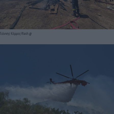
Γιάννης Κέμμος/flash.gr