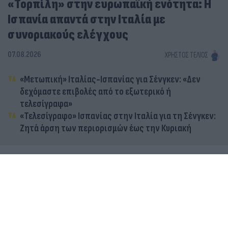
«Τορπίλη» στην ευρωπαϊκή ενότητα: Η
Ισπανία απαντά στην Ιταλία με
συνοριακούς ελέγχους
07.08.2026
ΧΡΉΣΤΟΣ ΤΈΛΙΟΣ
«Μετωπική» Ιταλίας-Ισπανίας για Σένγκεν: «Δεν
δεχόμαστε επιβολές από το εξωτερικό ή
τελεσίγραφα»
«Τελεσίγραφο» Ισπανίας στην Ιταλία για τη Σένγκεν:
Ζητά άρση των περιορισμών έως την Κυριακή