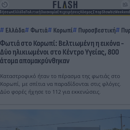
ιδήσεων
Ελλάδα
Πολιτική
Οικονομία
Επιχειρήσεις
Κόσμος
Σπορ
Showbiz
Weekend
Ελλάδα
Φωτιά
Κορωπί
Πυροσβεστική
Πυ
Φωτιά στο Κορωπί: Βελτιωμένη η εικόνα -
Δύο ηλικιωμένοι στο Κέντρο Υγείας, 800
άτομα απομακρύνθηκαν
Καταστροφικό ήταν το πέρασμα της φωτιάς στο
Κορωπί, με σπίτια να παραδίδονται στις φλόγες.
Δύο φορές ήχησε το 112 για εκκενώσεις.