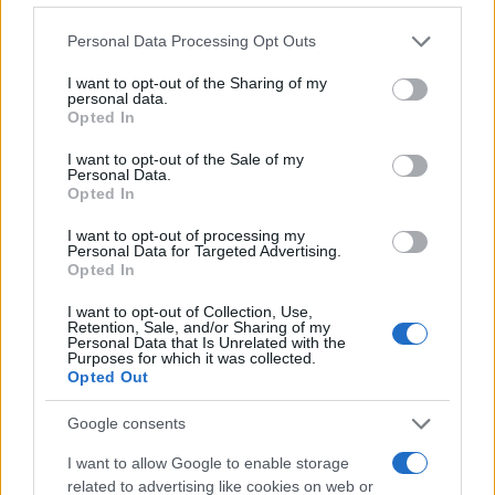
To Flash.gr βρέθηκε νωρίτερα στο πύρινο μέτωπο
Please note that this website/app uses one or more Google
Personal Data Processing Opt Outs
στο Κορωπί, καταγράφοντας το καταστροφικό
services and may gather and store information including but
πέρασμα της φωτιάς, που κατέστρεψε περιουσίες
not limited to your visit or usage behaviour. You may click to
I want to opt-out of the Sharing of my
personal data.
αλλά και το φυσικό πλούτο της περιοχής.
grant or deny consent to Google and its third-party tags to
Opted In
use your data for below specified purposes in below Google
consent section.
I want to opt-out of the Sale of my
Φωτιά ξέσπασε το μεσημέρι της Παρασκευής 4
Personal Data.
Opted In
Ιουλίου σε χαμηλή βλάστηση στην περιοχή Άγιος
Δημήτριος Κορωπίου.
pic.twitter.com/Fzl2dw73gP
I want to opt-out of processing my
Personal Data for Targeted Advertising.
— Flash.gr (@flashgrofficial)
July 4, 2025
Opted In
I want to opt-out of Collection, Use,
Retention, Sale, and/or Sharing of my
Personal Data that Is Unrelated with the
Purposes for which it was collected.
Opted Out
Google consents
I want to allow Google to enable storage
related to advertising like cookies on web or