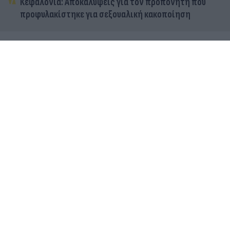
Κεφαλονιά: Αποκαλύψεις για τον προπονητή που
προφυλακίστηκε για σεξουαλική κακοποίηση