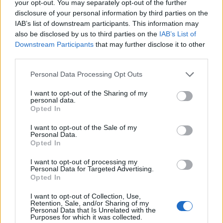
your opt-out. You may separately opt-out of the further
disclosure of your personal information by third parties on the
IAB’s list of downstream participants. This information may
also be disclosed by us to third parties on the
IAB’s List of
Downstream Participants
that may further disclose it to other
third parties.
Please note that this website/app uses one or more Google
Personal Data Processing Opt Outs
services and may gather and store information including but
not limited to your visit or usage behaviour. You may click to
I want to opt-out of the Sharing of my
personal data.
grant or deny consent to Google and its third-party tags to
Opted In
use your data for below specified purposes in below Google
consent section.
I want to opt-out of the Sale of my
Personal Data.
Opted In
I want to opt-out of processing my
Personal Data for Targeted Advertising.
Opted In
I want to opt-out of Collection, Use,
Retention, Sale, and/or Sharing of my
Personal Data that Is Unrelated with the
Purposes for which it was collected.