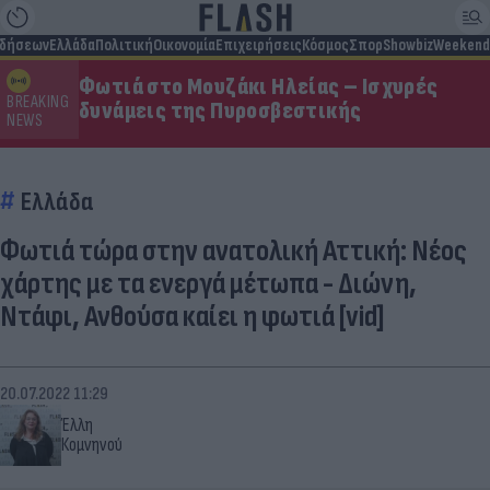
ιδήσεων
Ελλάδα
Πολιτική
Οικονομία
Επιχειρήσεις
Κόσμος
Σπορ
Showbiz
Weekend
Φωτιά στο Μουζάκι Ηλείας – Ισχυρές
BREAKING
δυνάμεις της Πυροσβεστικής
NEWS
Ελλάδα
Φωτιά τώρα στην ανατολική Αττική: Νέος
χάρτης με τα ενεργά μέτωπα - Διώνη,
Ντάφι, Ανθούσα καίει η φωτιά [vid]
20.07.2022 11:29
Έλλη
Κομνηνού