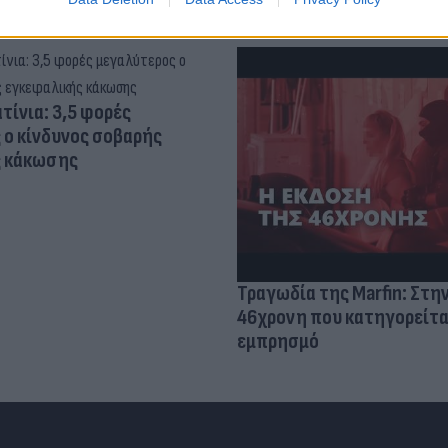
τίνια: 3,5 φορές
 ο κίνδυνος σοβαρής
ς κάκωσης
Τραγωδία της Marfin: Στη
46χρονη που κατηγορείτα
εμπρησμό