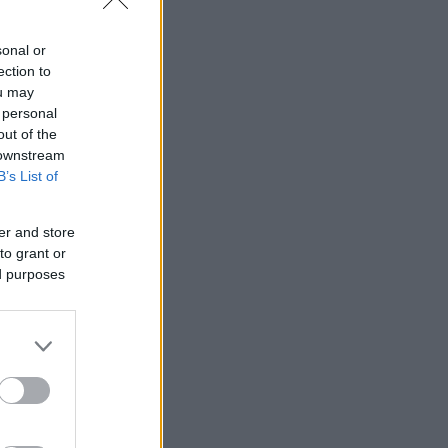
sonal or
ection to
ou may
 personal
out of the
 downstream
B’s List of
er and store
to grant or
ed purposes