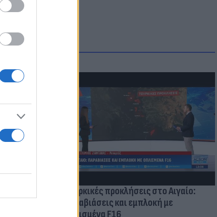
οικίδια! Οι
 στις
τικών ειδών
Τουρκικές προκλήσεις στο Αιγαίο:
Παραβιάσεις και εμπλοκή με
οπλισμένα F16