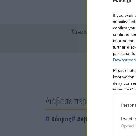
Flash.gr -
If you wish 
sensitive in
confirm you
Κάνε κλικ και δες περισσότ
continue se
information 
further disc
participants
Downstream 
Please note
information 
deny consent
in below Go
Διάβασε περισσότερα
Persona
Κόσμος
Αλβανία
Φωτιές
I want t
Opted 