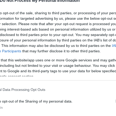
Do Not Process My Personal Information
to opt-out of the sale, sharing to third parties, or processing of your per
formation for targeted advertising by us, please use the below opt-out s
r selection. Please note that after your opt-out request is processed y
ερο
Flash.gr
στην αναζήτηση της
Google
eing interest-based ads based on personal information utilized by us or
disclosed to third parties prior to your opt-out. You may separately opt-
losure of your personal information by third parties on the IAB’s list of
. This information may also be disclosed by us to third parties on the
IA
Participants
that may further disclose it to other third parties.
 that this website/app uses one or more Google services and may gath
including but not limited to your visit or usage behaviour. You may click 
 to Google and its third-party tags to use your data for below specifi
ogle consent section.
l Data Processing Opt Outs
o opt-out of the Sharing of my personal data.
In