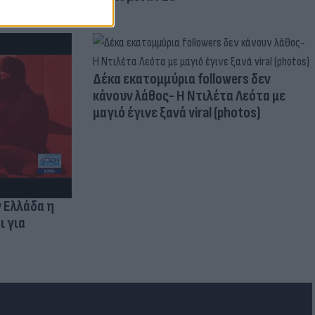
Δέκα εκατομμύρια followers δεν
κάνουν λάθος- Η Ντιλέτα Λεότα με
μαγιό έγινε ξανά viral (photos)
ν Ελλάδα η
ι για