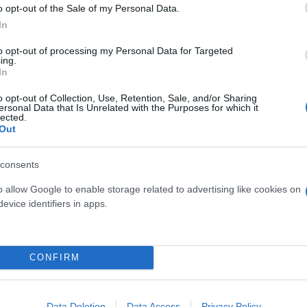
o opt-out of the Sale of my Personal Data.
In
to opt-out of processing my Personal Data for Targeted
ing.
In
o opt-out of Collection, Use, Retention, Sale, and/or Sharing
ersonal Data that Is Unrelated with the Purposes for which it
lected.
Out
ός στην παρουσίαση του
Και οι μαϊμούδες έχουν κατ
consents
άδες κόσμου στο γήπεδο
επιστήμονες ρίχνουν φως
o allow Google to enable storage related to advertising like cookies on
σπόρ (video)
"φιλίες" μεταξύ διαφορε
evice identifiers in apps.
CONFIRM
Data Deletion
Data Access
Privacy Policy