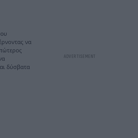
του
έρνοντας να
Απώτερος
να
και δύσβατα