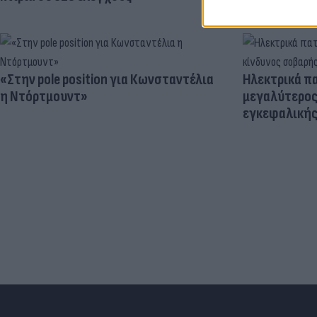
«Στην pole position για Κωνσταντέλια
Ηλεκτρικά πα
η Ντόρτμουντ»
μεγαλύτερος
εγκεφαλική