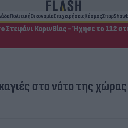
λάδα
Πολιτική
Οικονομία
Επιχειρήσεις
Κόσμος
Σπορ
Showb
ο Στεφάνι Κορινθίας - Ήχησε το 112 σ
καγιές στο νότο της χώρας