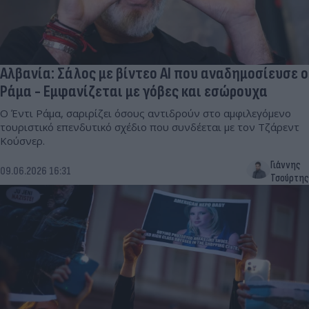
Αλβανία: Σάλος με βίντεο AI που αναδημοσίευσε ο
Ράμα - Εμφανίζεται με γόβες και εσώρουχα
O Έντι Ράμα, σαριρίζει όσους αντιδρούν στο αμφιλεγόμενο
τουριστικό επενδυτικό σχέδιο που συνδέεται με τον Τζάρεντ
Κούσνερ.
Γιάννης
09.06.2026 16:31
Τσούρτης