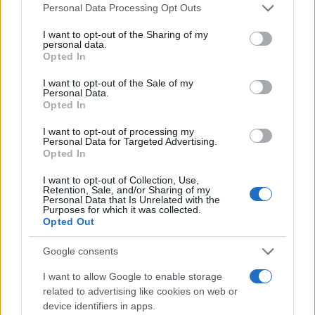
Please note that this website/app uses one or more Google
Personal Data Processing Opt Outs
services and may gather and store information including but
not limited to your visit or usage behaviour. You may click to
I want to opt-out of the Sharing of my
personal data.
grant or deny consent to Google and its third-party tags to
Opted In
use your data for below specified purposes in below Google
consent section.
I want to opt-out of the Sale of my
Personal Data.
Opted In
«Όλα είναι ψέματα»: Ο Ράμα διαψεύδει ότι ο
I want to opt-out of processing my
Κούσνερ απέκτησε το νησί Σαζάν στην Αλβανία
Personal Data for Targeted Advertising.
Opted In
Ο Αλβανός πρωθυπουργός υποστηρίζει ότι δεν έχει συναφθεί
καμία συμφωνία και κάνει λόγο για παραπληροφόρηση γύρω
I want to opt-out of Collection, Use,
Retention, Sale, and/or Sharing of my
από το επίμαχο σχέδιο.
Personal Data that Is Unrelated with the
Purposes for which it was collected.
Γιάννης
Opted Out
17.06.2026 09:04
Τσούρτης
Google consents
I want to allow Google to enable storage
related to advertising like cookies on web or
device identifiers in apps.