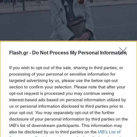
Συγκινεί η 80χρονη κυρία Όλγα με το γαρύφαλλό
Flash.gr -
Do Not Process My Personal Information
της: «Κάθε Πρωτομαγιά είμαι εδώ για όσους δεν
μπορούν»
If you wish to opt-out of the sale, sharing to third parties, or
Η κυρία Όλγα, 80 ετών, καθισμένη σε μια καρέκλα, κρατούσε
processing of your personal or sensitive information for
σφιχτά ένα κόκκινο γαρύφαλλο.
targeted advertising by us, please use the below opt-out
section to confirm your selection. Please note that after your
Μαρία
01.05.2026 13:54
opt-out request is processed you may continue seeing
Κατρινάκη
interest-based ads based on personal information utilized by
us or personal information disclosed to third parties prior to
your opt-out. You may separately opt-out of the further
disclosure of your personal information by third parties on the
IAB’s list of downstream participants. This information may
also be disclosed by us to third parties on the
IAB’s List of