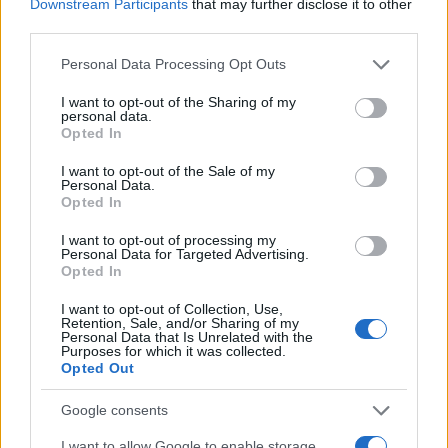
Downstream Participants
that may further disclose it to other
third parties.
Please note that this website/app uses one or more Google
Personal Data Processing Opt Outs
services and may gather and store information including but
not limited to your visit or usage behaviour. You may click to
I want to opt-out of the Sharing of my
personal data.
grant or deny consent to Google and its third-party tags to
Opted In
Σύνταγμα: Αντιπολεμικό συλλαλητήριο και
use your data for below specified purposes in below Google
πορεία - Κουτσούμπας: Kαμιά εμπλοκή, καμιά
consent section.
I want to opt-out of the Sale of my
Personal Data.
συμμετοχή
Opted In
Κατά τη διάρκεια της συγκέντρωσης, τα συνθήματα
I want to opt-out of processing my
διαδέχονταν το ένα το άλλο.
Personal Data for Targeted Advertising.
Opted In
Γιάννης
27.03.2026 19:45
Κέμμος
I want to opt-out of Collection, Use,
Retention, Sale, and/or Sharing of my
Personal Data that Is Unrelated with the
Purposes for which it was collected.
Opted Out
Google consents
I want to allow Google to enable storage