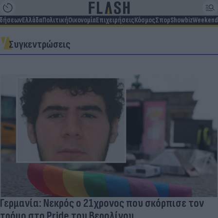
ιδήσεων
Ελλάδα
Πολιτική
Οικονομία
Επιχειρήσεις
Κόσμος
Σπορ
Showbiz
Weekend
Συγκεντρώσεις
Γερμανία: Νεκρός ο 21χρονος που σκόρπισε τον
τρόμο στο Pride του Βερολίνου