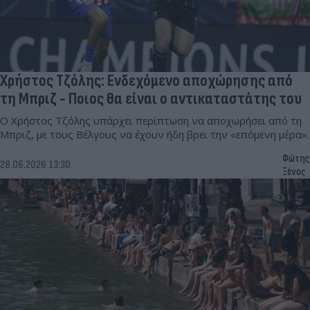
Χρήστος Τζόλης: Ενδεχόμενο αποχώρησης από
τη Μπριζ - Ποιος θα είναι ο αντικαταστάτης του
Ο Χρήστος Τζόλης υπάρχει περίπτωση να αποχωρήσει από τη
Μπριζ, με τους Βέλγους να έχουν ήδη βρει την «επόμενη μέρα».
Φώτης
28.06.2026 13:30
Ξένος