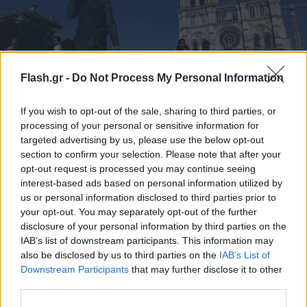
Flash.gr -
Do Not Process My Personal Information
«Βράζει» η Ευρώπη: Πάνω από 3.700 θάνατοι
If you wish to opt-out of the sale, sharing to third parties, or
λόγω του κύματος καύσωνα
processing of your personal or sensitive information for
targeted advertising by us, please use the below opt-out
Γαλλία, Βέλγιο και Ολλανδία καταγράφουν σημαντική αύξηση
section to confirm your selection. Please note that after your
θανάτων μετά το ακραίο κύμα ζέστης του Ιουνίου.
opt-out request is processed you may continue seeing
interest-based ads based on personal information utilized by
Συντακτική
03.07.2026 13:36
Ομάδα
us or personal information disclosed to third parties prior to
Flash.gr
your opt-out. You may separately opt-out of the further
disclosure of your personal information by third parties on the
IAB’s list of downstream participants. This information may
also be disclosed by us to third parties on the
IAB’s List of
Downstream Participants
that may further disclose it to other
third parties.