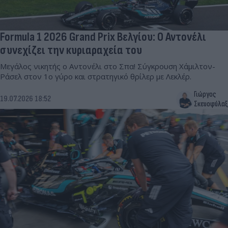
Formula 1 2026 Grand Prix Βελγίου: Ο Αντονέλι
συνεχίζει την κυριαραχεία του
Μεγάλος νικητής ο Αντονέλι στο Σπα! Σύγκρουση Χάμιλτον-
Ράσελ στον 1ο γύρο και στρατηγικό θρίλερ με Λεκλέρ.
Γιώργος
19.07.2026 18:52
Σκευοφύλαξ