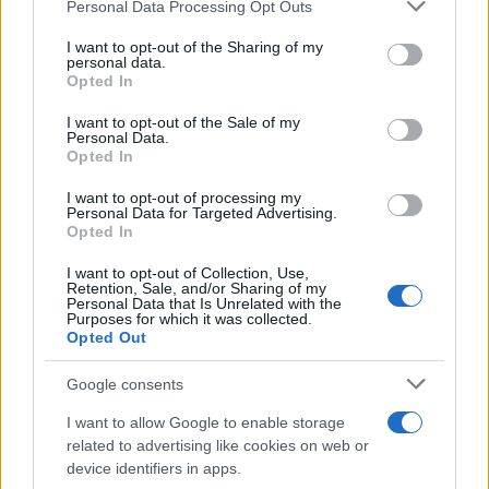
Please note that this website/app uses one or more Google
Personal Data Processing Opt Outs
services and may gather and store information including but
not limited to your visit or usage behaviour. You may click to
I want to opt-out of the Sharing of my
personal data.
grant or deny consent to Google and its third-party tags to
Opted In
use your data for below specified purposes in below Google
consent section.
I want to opt-out of the Sale of my
Personal Data.
Βέλγιο: Από την κόλαση και μια ανάσα από τον
Opted In
αποκλεισμό στο θαύμα και την πρόκριση με
μοναδικό τρόπο
I want to opt-out of processing my
Personal Data for Targeted Advertising.
Opted In
Το Βέλγιο ήταν με το ενάμισι πόδι εκτός Μουντιάλ στο 85',
όμως στο 125' πήρε μια από τις πιο εντυπωσιακές προκρίσεις
I want to opt-out of Collection, Use,
στην ιστορία.
Retention, Sale, and/or Sharing of my
Personal Data that Is Unrelated with the
Κώστας
Purposes for which it was collected.
02.07.2026 15:12
Opted Out
Μπατζώνης
Google consents
I want to allow Google to enable storage
related to advertising like cookies on web or
device identifiers in apps.