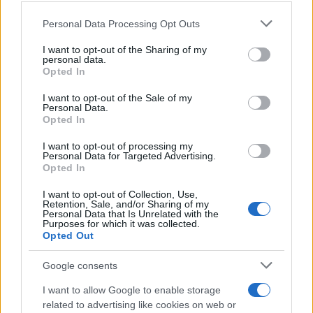
Please note that this website/app uses one or more Google
Personal Data Processing Opt Outs
services and may gather and store information including but
not limited to your visit or usage behaviour. You may click to
I want to opt-out of the Sharing of my
personal data.
grant or deny consent to Google and its third-party tags to
Opted In
use your data for below specified purposes in below Google
consent section.
Φωτιά στη Γαλλία: Νέες εκκενώσεις στο Μπορντό
I want to opt-out of the Sale of my
Personal Data.
- Αγώνας να ελεγχθεί η μεγα-πυρκαγιά πριν τον
Opted In
καύσωνα
I want to opt-out of processing my
Personal Data for Targeted Advertising.
Χιλιάδες ακόμα άνθρωποι εγκαταλείπουν τα σπίτια τους, ενώ
Opted In
οι Αρχές δίνουν μάχη με τον χρόνο για να προλάβουν τις
υψηλές θερμοκρασίες.
I want to opt-out of Collection, Use,
Retention, Sale, and/or Sharing of my
Γιώργος
Personal Data that Is Unrelated with the
28.07.2026 16:45
Purposes for which it was collected.
Διάκος
Opted Out
Google consents
I want to allow Google to enable storage
related to advertising like cookies on web or