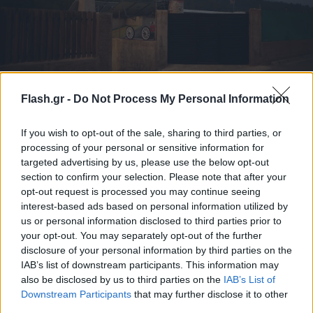
Flash.gr -
Do Not Process My Personal Information
Πύρινος όλεθρος σε Γαλλία και Ισπανία: Αιτία οι
ακραίοι καύσωνες και ένα σπάνιο φαινόμενο
If you wish to opt-out of the sale, sharing to third parties, or
processing of your personal or sensitive information for
Οι ακραίοι καύσωνες που πλήττουν τη δυτική Ευρώπη είναι η
targeted advertising by us, please use the below opt-out
κυριότερη αιτία στην ανάπτυξη των τεράστιων πυρκαγιών και
section to confirm your selection. Please note that after your
στις δύο χώρες.
opt-out request is processed you may continue seeing
interest-based ads based on personal information utilized by
Δημήτρης
29.07.2026 08:30
us or personal information disclosed to third parties prior to
Παπαϊωάννου
your opt-out. You may separately opt-out of the further
disclosure of your personal information by third parties on the
IAB’s list of downstream participants. This information may
also be disclosed by us to third parties on the
IAB’s List of
Downstream Participants
that may further disclose it to other
third parties.