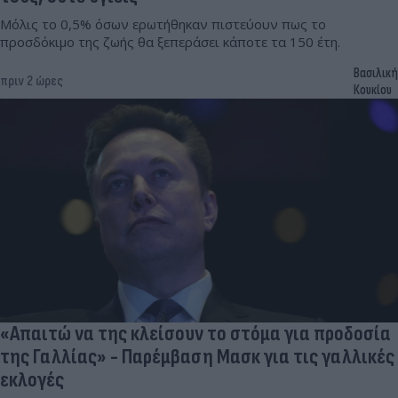
Μόλις το 0,5% όσων ερωτήθηκαν πιστεύουν πως το
προσδόκιμο της ζωής θα ξεπεράσει κάποτε τα 150 έτη.
Βασιλική
πριν 2 ώρες
Κουκίου
«Απαιτώ να της κλείσουν το στόμα για προδοσία
της Γαλλίας» - Παρέμβαση Μασκ για τις γαλλικές
εκλογές