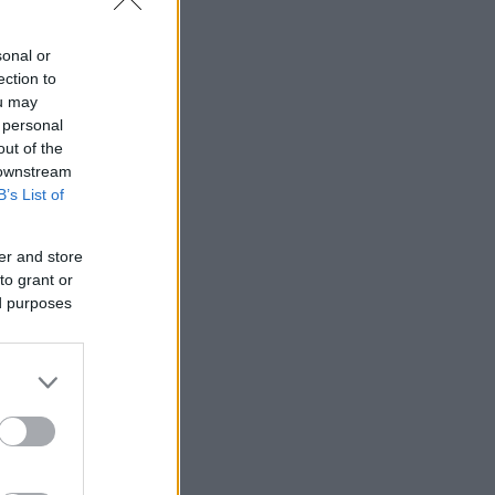
sonal or
ection to
ou may
 personal
out of the
 downstream
B’s List of
er and store
to grant or
ed purposes