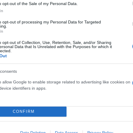
o opt-out of the Sale of my Personal Data.
In
geot παρουσιάζει την
to opt-out of processing my Personal Data for Targeted
ing.
In
o opt-out of Collection, Use, Retention, Sale, and/or Sharing
ς Έκθεσης Αυτοκινήτου των
ersonal Data that Is Unrelated with the Purposes for which it
lected.
sels Expo.
Out
consents
o allow Google to enable storage related to advertising like cookies on
evice identifiers in apps.
Γιώργος
Σκευοφύλαξ
CONFIRM
 σαλόνι αυτοκίνητου των
Data Deletion
Data Access
Privacy Policy