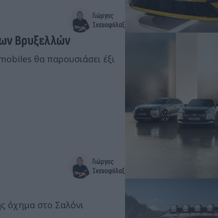
Γιώργος
Σκευοφύλαξ
των Βρυξελλών
mobiles θα παρουσιάσει έξι
Γιώργος
Σκευοφύλαξ
ης όχημα στο Σαλόνι