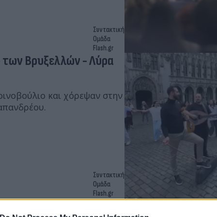
Συντακτική
Ομάδα
Flash.gr
 των Βρυξελλών - Λύρα
ινοβούλιο και χόρεψαν στην
απανδρέου.
Συντακτική
Ομάδα
Flash.gr
τισμένη συνάντηση στις