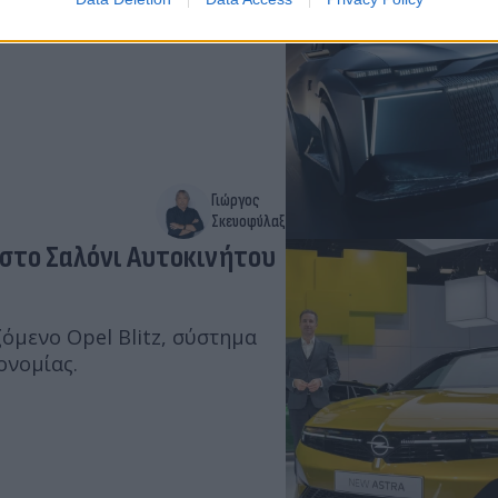
Γιώργος
Σκευοφύλαξ
α στο Σαλόνι Αυτοκινήτου
ζόμενο Opel Blitz, σύστημα
ονομίας.