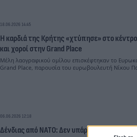
18.06.2026 14:45
Η καρδιά της Κρήτης «χτύπησε» στο κέντρο
και χοροί στην Grand Place
Μέλη λαογραφικού ομίλου επισκέφτηκαν το Ευρωκο
Grand Place, παρουσία του ευρωβουλευτή Νίκου Π
06.06.2026 12:18
Δένδιας από ΝΑΤΟ: Δεν υπάρχει προγραμμα