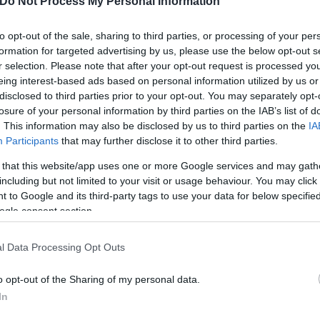
Do Not Process My Personal Information
 πως η Ελλάδα είναι από τις
to opt-out of the sale, sharing to third parties, or processing of your per
formation for targeted advertising by us, please use the below opt-out s
r selection. Please note that after your opt-out request is processed y
eing interest-based ads based on personal information utilized by us or
disclosed to third parties prior to your opt-out. You may separately opt-
losure of your personal information by third parties on the IAB’s list of
. This information may also be disclosed by us to third parties on the
IA
Participants
that may further disclose it to other third parties.
Συντακτική
Ομάδα
 that this website/app uses one or more Google services and may gath
Flash.gr
including but not limited to your visit or usage behaviour. You may click 
 to Google and its third-party tags to use your data for below specifi
ogle consent section.
l Data Processing Opt Outs
o opt-out of the Sharing of my personal data.
In