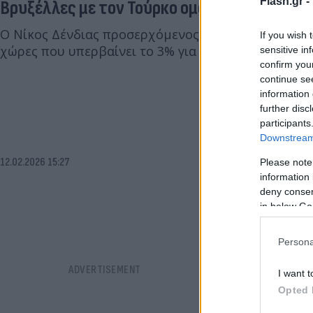
Flash.gr -
Βρυξέλλες με τον Τούρκο ομόλογό μου
Ο Νίκος Δένδιας προσερχόμενος στη Σύνοδο τόνισε
If you wish 
χώρες που υπερβαίνει το 3% για την Άμυνα.
sensitive in
confirm you
continue se
information 
further disc
participants
Downstream 
12.02.2026 15:27
Please note
information 
deny consent
in below Go
Persona
I want t
Opted 