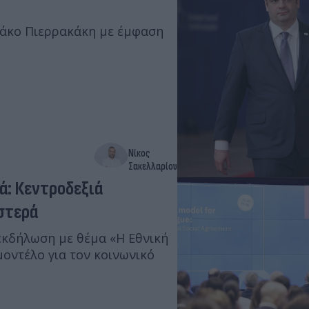
ριάκο Πιερρακάκη με έμφαση
Νίκος
Σακελλαρίου
ά: Κεντροδεξιά
στερά
εκδήλωση με θέμα «Η Εθνική
οντέλο για τον κοινωνικό