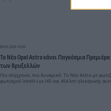
09.01.2026 15:00
Το Νέο Opel Astra κάνει Παγκόσμια Πρεμιέρ
των Βρυξελλών
Πιο σύγχρονο, πιο δυναμικό: Το Νέο Astra με φωτι
φωτισμού Intelli-Lux HD και 454 km ηλεκτρικής αυτ