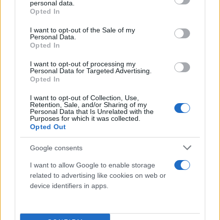
προσπάθειές της προκειμένου να δοθεί «έμφαση
personal data.
grant or deny consent to Google and its third-party tags to
Opted In
στην επαγρύπνηση κατά τους θερινούς μήνες».
use your data for below specified purposes in below Google
consent section.
I want to opt-out of the Sale of my
Personal Data.
Το υπουργείο Εξωτερικών των ΗΠΑ συμβουλεύει
Opted In
τους Αμερικανούς πολίτες στη Γερμανία, όπου
I want to opt-out of processing my
Personal Data for Targeted Advertising.
βρίσκεται το αρχηγείο της EUCOM, να είναι
Opted In
ιδιαίτερα προσεκτικοί λόγω του κινδύνου
I want to opt-out of Collection, Use,
τρομοκρατικών ενεργειών.
Retention, Sale, and/or Sharing of my
Personal Data that Is Unrelated with the
Purposes for which it was collected.
Opted Out
Τα ευρωπαϊκά κράτη βρίσκονται σε αυξημένη
επιφυλακή από τον περασμένο Μάρτιο, όταν
Google consents
ένοπλοι σκότωσαν σχεδόν 150 ανθρώπους στα
I want to allow Google to enable storage
περίχωρα της Μόσχας, σε μια επίθεση για την
related to advertising like cookies on web or
οποία την ευθύνη ανέλαβε η τζιχαντιστική
device identifiers in apps.
οργάνωση Ισλαμικό Κράτος.