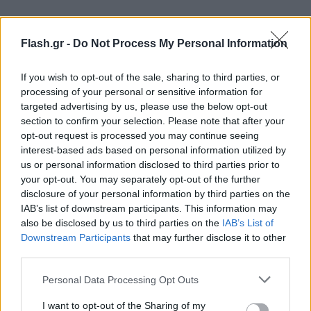
Flash.gr -
Do Not Process My Personal Information
If you wish to opt-out of the sale, sharing to third parties, or
processing of your personal or sensitive information for
targeted advertising by us, please use the below opt-out
section to confirm your selection. Please note that after your
opt-out request is processed you may continue seeing
interest-based ads based on personal information utilized by
us or personal information disclosed to third parties prior to
your opt-out. You may separately opt-out of the further
disclosure of your personal information by third parties on the
IAB’s list of downstream participants. This information may
Από την πλευρά του, το Πεντάγωνο ανέφερε ότι
also be disclosed by us to third parties on the
IAB’s List of
Downstream Participants
that may further disclose it to other
«λόγω ενός συνδυασμού παραγόντων που θα
third parties.
μπορούσαν να επηρεάσουν την ασφάλεια
Please note that this website/app uses one or more Google
Αμερικανών στρατιωτικών και των οικογενειών
Personal Data Processing Opt Outs
services and may gather and store information including but
τους» στην Ευρώπη, η EUCOM εντείνει τις
not limited to your visit or usage behaviour. You may click to
I want to opt-out of the Sharing of my