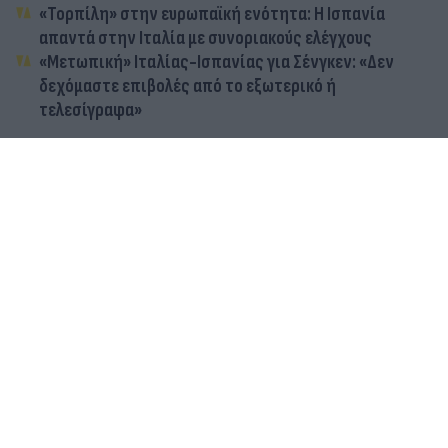
«Τορπίλη» στην ευρωπαϊκή ενότητα: Η Ισπανία
απαντά στην Ιταλία με συνοριακούς ελέγχους
«Μετωπική» Ιταλίας-Ισπανίας για Σένγκεν: «Δεν
δεχόμαστε επιβολές από το εξωτερικό ή
τελεσίγραφα»