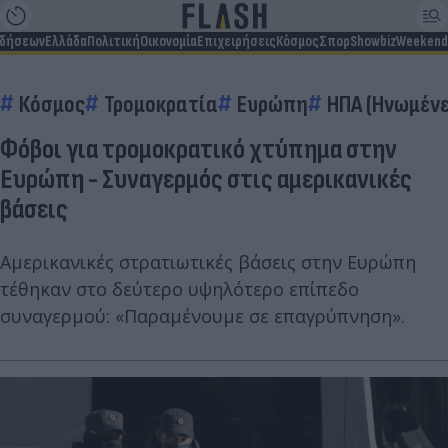
ιδήσεων
Ελλάδα
Πολιτική
Οικονομία
Επιχειρήσεις
Κόσμος
Σπορ
Showbiz
Weekend
Κόσμος
Τρομοκρατία
Ευρώπη
ΗΠΑ (Ηνωμένε
Φόβοι για τρομοκρατικό χτύπημα στην
Ευρώπη - Συναγερμός στις αμερικανικές
βάσεις
Αμερικανικές στρατιωτικές βάσεις στην Ευρώπη
τέθηκαν στο δεύτερο υψηλότερο επίπεδο
συναγερμού: «Παραμένουμε σε επαγρύπνηση».