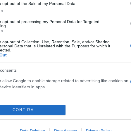
o opt-out of the Sale of my Personal Data.
In
to opt-out of processing my Personal Data for Targeted
ing.
In
o opt-out of Collection, Use, Retention, Sale, and/or Sharing
ersonal Data that Is Unrelated with the Purposes for which it
lected.
ν το «παρών» στην κηδεία του ποντίφικα θα είναι 
Out
 ο οποίος αναμένεται να φτάσει στη Ρώμη αύριο Σάββ
consents
o allow Google to enable storage related to advertising like cookies on
evice identifiers in apps.
CONFIRM
Data Deletion
Data Access
Privacy Policy