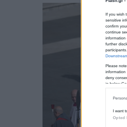
Flash.gr -
If you wish 
sensitive in
confirm you
continue se
information 
further disc
participants
Downstream 
Please note
information 
deny consent
in below Go
Persona
I want t
Opted 