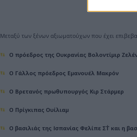
Μεταξύ των ξένων αξιωματούχων που έχει επιβεβαι
Ο πρόεδρος της Ουκρανίας Βολοντίμιρ Ζελέν
Ο Γάλλος πρόεδρος Εμανουέλ Μακρόν
Ο Βρετανός πρωθυπουργός Κιρ Στάρμερ
Ο Πρίγκιπας Ουίλιαμ
Ο βασιλιάς της Ισπανίας Φελίπε ΣΤ΄ και η βα