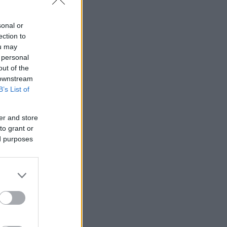
sonal or
ection to
ou may
 personal
out of the
 downstream
B’s List of
er and store
to grant or
ed purposes