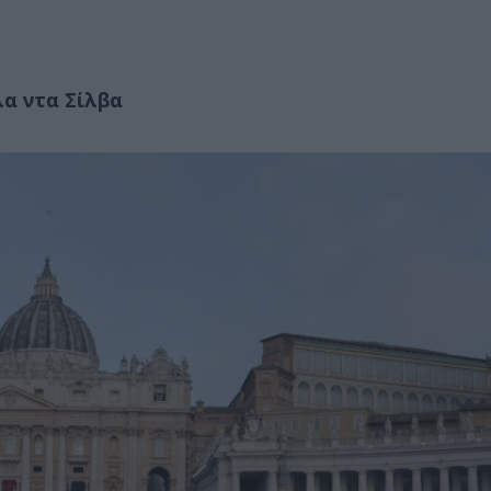
λα ντα Σίλβα