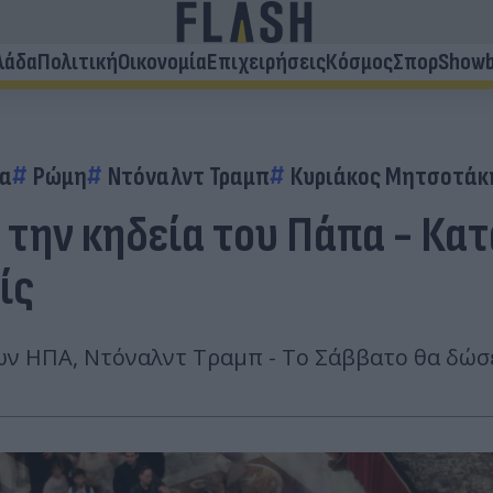
λάδα
Πολιτική
Οικονομία
Επιχειρήσεις
Κόσμος
Σπορ
Showb
ία
Ρώμη
Ντόναλντ Τραμπ
Κυριάκος Μητσοτάκ
α την κηδεία του Πάπα - Κ
ίς
ων ΗΠΑ, Ντόναλντ Τραμπ - Το Σάββατο θα δώσ