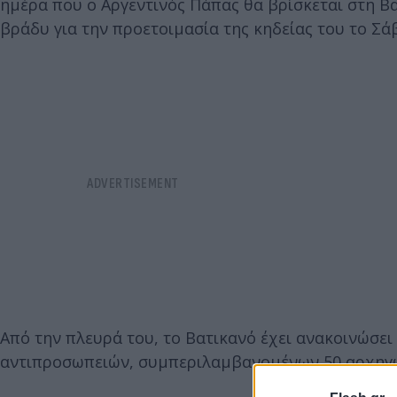
ημέρα που ο Αργεντινός Πάπας θα βρίσκεται στη Βα
βράδυ για την προετοιμασία της κηδείας του το Σά
Από την πλευρά του, το Βατικανό έχει ανακοινώσει
αντιπροσωπειών, συμπεριλαμβανομένων 50 αρχηγώ