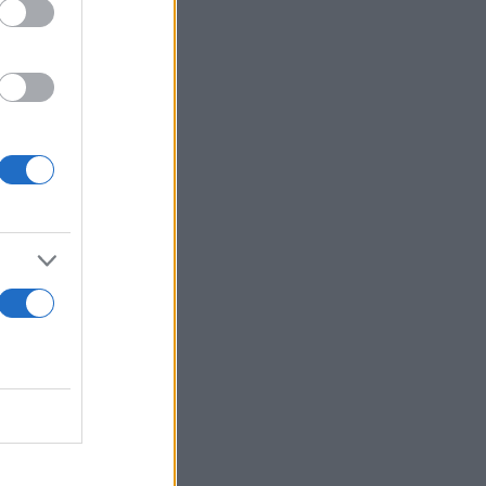
και ο
ατο (26/4).