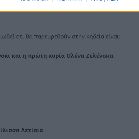
ωθεί ότι θα παρευρεθούν στην κηδεία είναι:
σκι και η πρώτη κυρία Ολένα Ζελένσκα.
σίλισσα Λετίσια