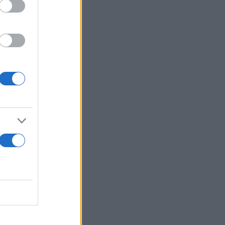
πό το ίδιο
 μεγαλύτερη
ειώνεται τον
τάσιο η μέρα