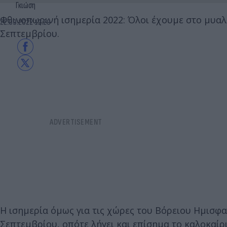
Γκιώση
Φθινοπωρινή ισημερία 2022: Όλοι έχουμε στο μυαλ
22.09.2022 12:29
Σεπτεμβρίου.
Η ισημερία όμως για τις χώρες του Βόρειου Ημισφαι
Σεπτεμβρίου, οπότε λήγει και επίσημα το καλοκαίρι