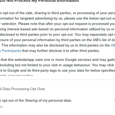
Do Not Process My Personal Information
to opt-out of the sale, sharing to third parties, or processing of your per
formation for targeted advertising by us, please use the below opt-out s
 την Παρασκευή 23 Σεπτεμβρίου, αρχίζει και τυπικά 
r selection. Please note that after your opt-out request is processed y
eing interest-based ads based on personal information utilized by us or
ία στο βόρειο ημισφαίριο. Η ίση ημέρα-νύχτα στις
disclosed to third parties prior to your opt-out. You may separately opt-
ίσκονται ακριβώς πάνω στον γήινο ισημερινό. Στην
losure of your personal information by third parties on the IAB’s list of
ερινού, η ισότητα στη διάρκεια ημέρας και νύχτας 
. This information may also be disclosed by us to third parties on the
IA
Participants
that may further disclose it to other third parties.
 that this website/app uses one or more Google services and may gath
including but not limited to your visit or usage behaviour. You may click 
 to Google and its third-party tags to use your data for below specifi
ogle consent section.
νουν δύο φορές τον χρόνο και σηματοδοτούν την έν
l Data Processing Opt Outs
 μήκη και τα πλάτη της Γης, τέτοια φαινόμενα γιορ
o opt-out of the Sharing of my personal data.
In