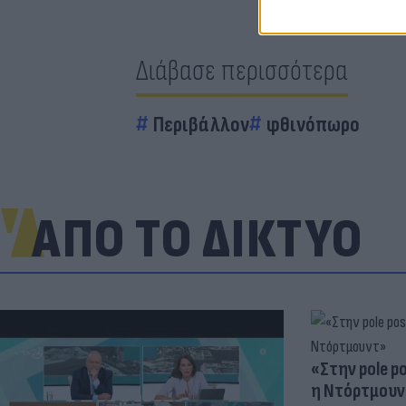
Διάβασε περισσότερα
Περιβάλλον
φθινόπωρο
ΑΠΟ ΤΟ ΔΙΚΤΥΟ
«Στην pole p
η Ντόρτμουν