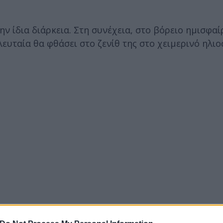
ην ίδια διάρκεια. Στη συνέχεια, στο βόρειο ημισφαί
λευταία θα φθάσει στο ζενίθ της στο χειμερινό ηλι