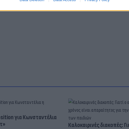
osition για Κωνσταντέλια
τ»
Καλοκαιρινές διακοπές: Γι