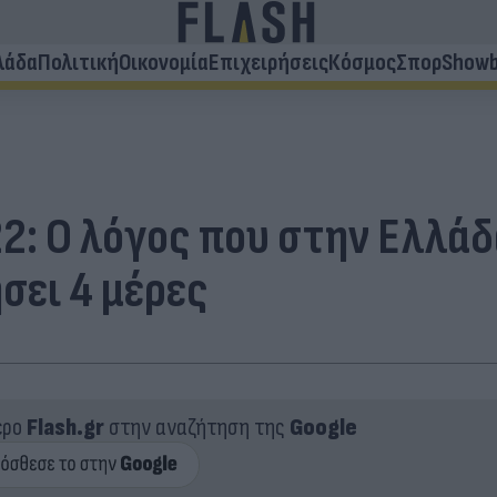
λάδα
Πολιτική
Οικονομία
Επιχειρήσεις
Κόσμος
Σπορ
Showb
2: Ο λόγος που στην Ελλάδ
σει 4 μέρες
ερο
Flash.gr
στην αναζήτηση της
Google