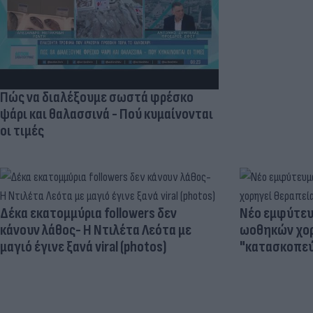
Πώς να διαλέξουμε σωστά φρέσκο
ψάρι και θαλασσινά - Πού κυμαίνονται
οι τιμές
Δέκα εκατομμύρια followers δεν
Νέο εμφύτευμ
κάνουν λάθος- Η Ντιλέτα Λεότα με
ωοθηκών χορ
μαγιό έγινε ξανά viral (photos)
"κατασκοπεύ