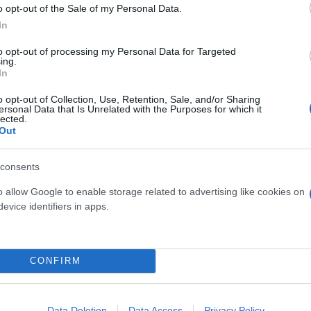
o opt-out of the Sale of my Personal Data.
In
υ όπου ο Ήλιος φαίνεται να ανατέλλει και να δύει α
to opt-out of processing my Personal Data for Targeted
ing.
ου πλανήτη στο οποίο βρισκόμαστε.
In
o opt-out of Collection, Use, Retention, Sale, and/or Sharing
 παρατηρείται κάθε χρόνο το Δεκέμβριο, έχουμε τη
ersonal Data that Is Unrelated with the Purposes for which it
lected.
ιο. Αντίστοιχα, κατά το θερινό ηλιοστάσιο που σημ
Out
ημέρα της χρονιάς. Αμέσως μετά το χειμερινό ηλιοσ
ιο σταδιακά η διάρκεια της ημέρας μικραίνει.
consents
o allow Google to enable storage related to advertising like cookies on
ερο
Flash.gr
στην αναζήτηση της
Google
evice identifiers in apps.
CONFIRM
Data Deletion
Data Access
Privacy Policy