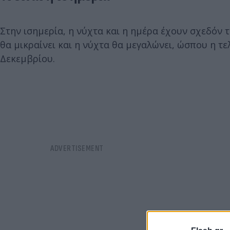
Στην ισημερία, η νύχτα και η ημέρα έχουν σχεδόν τ
θα μικραίνει και η νύχτα θα μεγαλώνει, ώσπου η τε
Δεκεμβρίου.