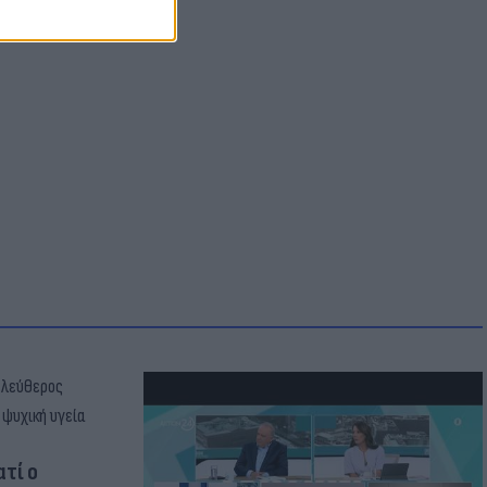
ατί ο