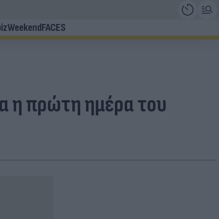
iz
Weekend
FACES
α η πρώτη ημέρα του