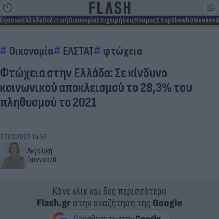
ιδήσεων
Ελλάδα
Πολιτική
Οικονομία
Επιχειρήσεις
Κόσμος
Σπορ
Showbiz
Weekend
Οικονομία
ΕΛΣΤΑΤ
φτώχεια
Φτώχεια στην Ελλάδα: Σε κίνδυνο
κοινωνικού αποκλεισμού το 28,3% του
πληθυσμού το 2021
27.07.2022 14:52
Αγγελική
Γιαννακού
Κάνε κλικ και δες περισσότερο
Flash.gr
στην αναζήτηση της
Google