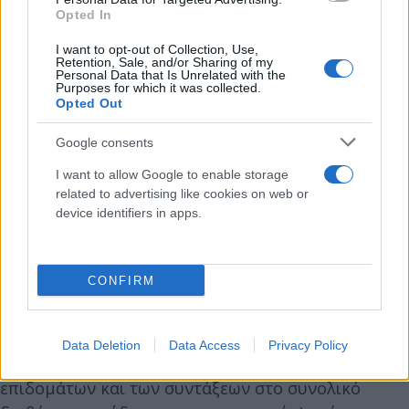
Όσο υψηλότερο είναι το επίπεδο εκπαίδευσης τόσο
Opted In
μικρότερο είναι το ποσοστό του κινδύνου
I want to opt-out of Collection, Use,
φτώχειας. Για το 2021, ο κίνδυνος φτώχειας
Retention, Sale, and/or Sharing of my
Personal Data that Is Unrelated with the
εκτιμάται σε 25,8% για όσους έχουν ολοκληρώσει
Purposes for which it was collected.
Opted Out
προσχολική, πρωτοβάθμια και το πρώτο στάδιο
της δευτεροβάθμιας εκπαίδευσης, σε 23,1% για
Google consents
όσους έχουν ολοκληρώσει το δεύτερο στάδιο της
I want to allow Google to enable storage
δευτεροβάθμιας εκπαίδευσης και
related to advertising like cookies on web or
μεταδευτεροβάθμιας εκπαίδευσης, και σε 7,9% για
device identifiers in apps.
όσους έχουν ολοκληρώσει το πρώτο και το
δεύτερο στάδιο της τριτοβάθμιας εκπαίδευσης.
CONFIRM
Το ποσοστό κινδύνου φτώχειας πριν από όλες τις
κοινωνικές μεταβιβάσεις (μη
Data Deletion
Data Access
Privacy Policy
συμπεριλαμβανομένων των κοινωνικών
επιδομάτων και των συντάξεων στο συνολικό