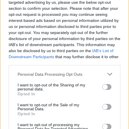
(18,4% το 2020) και 13,5% (13% το 2020), αντίστοιχα.
targeted advertising by us, please use the below opt-out
section to confirm your selection. Please note that after your
opt-out request is processed you may continue seeing
Σε τρεις περιφέρειες (Αττική, Κρήτη, και Νότιο
interest-based ads based on personal information utilized by
Αιγαίο) καταγράφονται ποσοστά κινδύνου
us or personal information disclosed to third parties prior to
your opt-out. You may separately opt-out of the further
φτώχειας χαμηλότερα από αυτό του συνόλου της
disclosure of your personal information by third parties on the
χώρας, ενώ στις υπόλοιπες δέκα περιφέρειες
IAB’s list of downstream participants. This information may
(Θεσσαλία, Ιόνια Νησιά, Ήπειρος, Βόρειο Αιγαίο,
also be disclosed by us to third parties on the
IAB’s List of
Δυτική Ελλάδα, Πελοπόννησος, Δυτική Μακεδονία,
Downstream Participants
that may further disclose it to other
third parties.
Στερεά Ελλάδα, Κεντρική Μακεδονία και Ανατολική
Μακεδονία και Θράκη) τα αντίστοιχα ποσοστά είναι
Please note that this website/app uses one or more Google
Personal Data Processing Opt Outs
services and may gather and store information including but
υψηλότερα.
not limited to your visit or usage behaviour. You may click to
I want to opt-out of the Sharing of my
personal data.
grant or deny consent to Google and its third-party tags to
Opted In
use your data for below specified purposes in below Google
consent section.
I want to opt-out of the Sale of my
Personal Data.
Το επίπεδο εκπαίδευσης
Opted In
I want to opt-out of processing my
Personal Data for Targeted Advertising.