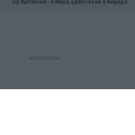
της Βρετανίδας - Η Μόρια, η βάπτιση και η πυγμαχία