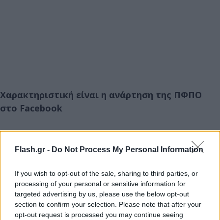
Χαρακτηριστική είναι η ανάρτηση της ΠΦΠΟ
στο Facebook
«Εκτέλεση σκύλου στο Γαλάτσι. Η ΓΑΔΑ έσπευσε
τσακ μπαμ να βγάλει ανακοίνωση για τον άτυχο
Flash.gr -
Do Not Process My Personal Information
Ody. Το έχει κάνει άλλη φορά για υπόθεση που
If you wish to opt-out of the sale, sharing to third parties, or
αφορά ζώο; Οχι,αν δεν κάνω λάθος. Συνάδελφος
processing of your personal or sensitive information for
τους ο δολοφόνος γαρ. Και τι παραδέχεται; Την
targeted advertising by us, please use the below opt-out
ανικανότητα της αστυνομίας . Οτι 4 αστυνομικοί
section to confirm your selection. Please note that after your
'νταγκλαράδες" δε μπόρεσαν να κάνουν καλά ένα
opt-out request is processed you may continue seeing