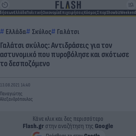
ιδήσεων
Ελλάδα
Πολιτική
Οικονομία
Επιχειρήσεις
Κόσμος
Σπορ
Showbiz
Weekend
Ελλάδα
Σκύλος
Γαλάτσι
Γαλάτσι σκύλος: Αντιδράσεις για τον
αστυνομικό που πυροβόλησε και σκότωσε
το δεσποζόμενο
13.08.2021 14:40
Παναγιώτης
Αλεξανδρόπουλος
Κάνε κλικ και δες περισσότερο
Flash.gr
στην αναζήτηση της
Google