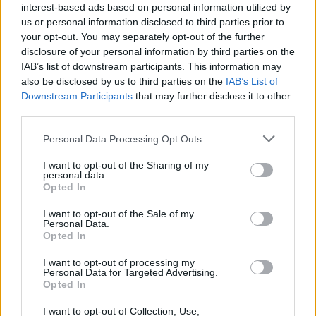
interest-based ads based on personal information utilized by
σκύλο, που τους κουνούσε μάλιστα και την ουρά
us or personal information disclosed to third parties prior to
και τον εκτελεσαν εν ψυχρώ. Δεύτερον,αφου η
your opt-out. You may separately opt-out of the further
υποθεση ειναι στο στάδιο της προανάκρισης πως
disclosure of your personal information by third parties on the
IAB’s list of downstream participants. This information may
παιρνει θέση η ΓΑΔΑ για τα πραγματικά
also be disclosed by us to third parties on the
IAB’s List of
περιστατικά και αποδέχεται a priori την άποψη του
Downstream Participants
that may further disclose it to other
νταή αστυνομικού. Συνάδελφος γαρ. Ελπίζουμε ο
third parties.
Αρχηγος της ΕΛ.ΑΣ Ελληνική Αστυνομία Στρατηγός
Please note that this website/app uses one or more Google
Personal Data Processing Opt Outs
Μ. Καραμαλάκης να παρέμβει για την καταφανή
services and may gather and store information including but
προσπάθεια να βγει λάδι ο αστυνομικός».
not limited to your visit or usage behaviour. You may click to
I want to opt-out of the Sharing of my
personal data.
grant or deny consent to Google and its third-party tags to
Opted In
use your data for below specified purposes in below Google
consent section.
I want to opt-out of the Sale of my
Personal Data.
Opted In
I want to opt-out of processing my
Personal Data for Targeted Advertising.
Opted In
I want to opt-out of Collection, Use,