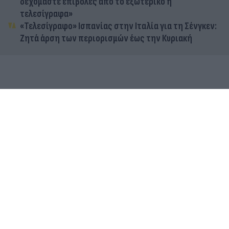
δεχόμαστε επιβολές από το εξωτερικό ή
τελεσίγραφα»
«Τελεσίγραφο» Ισπανίας στην Ιταλία για τη Σένγκεν:
Ζητά άρση των περιορισμών έως την Κυριακή