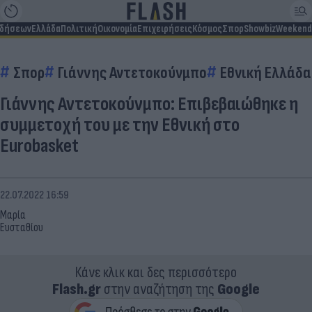
ιδήσεων
Ελλάδα
Πολιτική
Οικονομία
Επιχειρήσεις
Κόσμος
Σπορ
Showbiz
Weekend
Σπορ
Γιάννης Αντετοκούνμπο
Εθνική Ελλάδα
Γιάννης Αντετοκούνμπο: Επιβεβαιώθηκε η
συμμετοχή του με την Εθνική στο
Eurobasket
22.07.2022 16:59
Μαρία
Ευσταθίου
Κάνε κλικ και δες περισσότερο
Flash.gr
στην αναζήτηση της
Google