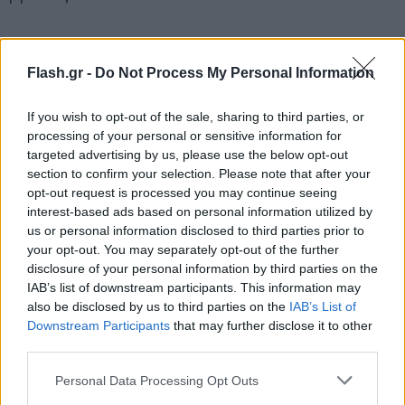
Θα είναι το Σεπτέμβριο στο Eurobasket μαζί μας
και αυτό μας βοηθάει όλους που ασχολούμαστε
Flash.gr -
Do Not Process My Personal Information
την Εθνική ομάδα, αλλά κυρίως τους Έλληνες να
είμαστε μία γροθιά για να διεκδικήσουμε το
If you wish to opt-out of the sale, sharing to third parties, or
processing of your personal or sensitive information for
καλύτερο στην διοργάνωση».
targeted advertising by us, please use the below opt-out
section to confirm your selection. Please note that after your
opt-out request is processed you may continue seeing
interest-based ads based on personal information utilized by
us or personal information disclosed to third parties prior to
your opt-out. You may separately opt-out of the further
disclosure of your personal information by third parties on the
IAB’s list of downstream participants. This information may
also be disclosed by us to third parties on the
IAB’s List of
Downstream Participants
that may further disclose it to other
third parties.
Please note that this website/app uses one or more Google
Personal Data Processing Opt Outs
services and may gather and store information including but