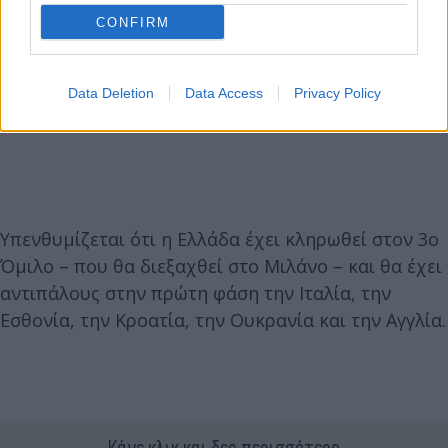
CONFIRM
Data Deletion
Data Access
Privacy Policy
Υπενθυμίζεται ότι η Ελλάδα έχει κληρωθεί στον 3ο
Όμιλο – που θα διεξαχθεί στο Μιλάνο – και θα έχει
αντιπάλους στην πρώτη φάση την Ιταλία, την
Εσθονία, την Κροατία, την Ουκρανία και την Αγγλία.