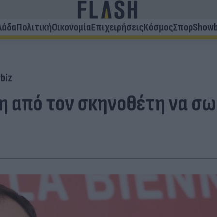
λάδα
Πολιτική
Οικονομία
Επιχειρήσεις
Κόσμος
Σπορ
Showb
biz
 από τον σκηνοθέτη να σωθ