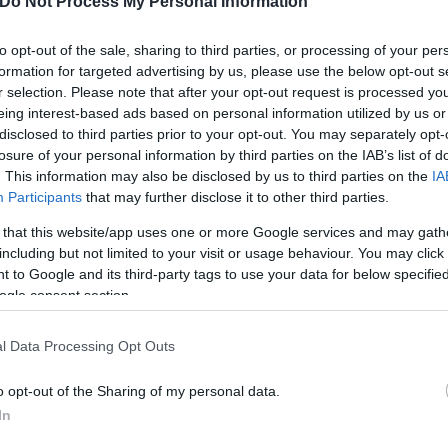
Do Not Process My Personal Information
to opt-out of the sale, sharing to third parties, or processing of your per
formation for targeted advertising by us, please use the below opt-out s
τον τελευταίο καιρό εκφράζουν την ανησυχία τους 
r selection. Please note that after your opt-out request is processed y
τρο της Αθήνας. Αυτή τη στιγμή κινδυνεύει το Ιντε
eing interest-based ads based on personal information utilized by us or
disclosed to third parties prior to your opt-out. You may separately opt-
losure of your personal information by third parties on the IAB’s list of
. This information may also be disclosed by us to third parties on the
IA
άστασή» του στην «προσπάθεια να διασωθούν» οι ε
Participants
that may further disclose it to other third parties.
τι καταλαβαίνουμε την αξία τους κοινωνικά και πολ
 that this website/app uses one or more Google services and may gath
including but not limited to your visit or usage behaviour. You may click 
 to Google and its third-party tags to use your data for below specifi
ogle consent section.
l Data Processing Opt Outs
o opt-out of the Sharing of my personal data.
In