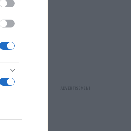
ια να
α τους και