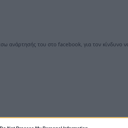
σω ανάρτησής του στο facebook, για τον κίνδυνο ν