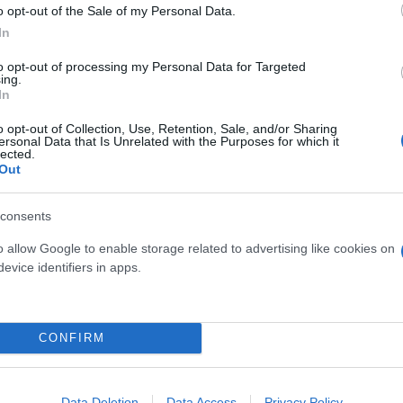
o opt-out of the Sale of my Personal Data.
In
to opt-out of processing my Personal Data for Targeted
ing.
In
o opt-out of Collection, Use, Retention, Sale, and/or Sharing
αγματική δύναμη να κάνουν ότι είναι απαραίτητο γ
ersonal Data that Is Unrelated with the Purposes for which it
lected.
έοι ώστε να μπορέσουν να συνεχίσουν τη λειτουργί
Out
 ανθρώπων», καταλήγει ο Γιώργος Λάνθιμος.
consents
o allow Google to enable storage related to advertising like cookies on
evice identifiers in apps.
CONFIRM
Data Deletion
Data Access
Privacy Policy