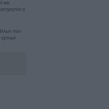
ί και
ιατηρητέα η
 άλλων που
ς έχουμε