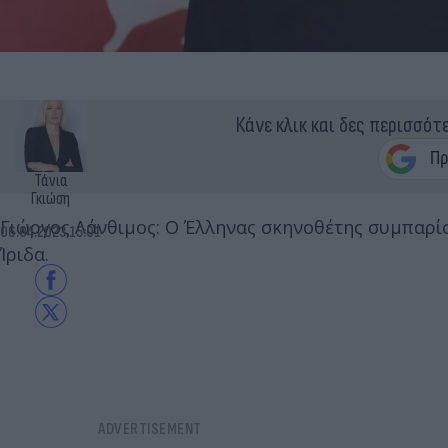
Κάνε κλικ και δες περισσότ
Τάνια
Γκιώση
Γιώργος Λάνθιμος: Ο Έλληνας σκηνοθέτης συμπαρίσ
06.04.2023 15:01
Ίριδα.