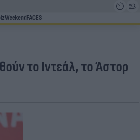
iz
Weekend
FACES
ούν το Ιντεάλ, το Άστορ