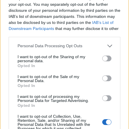
your opt-out. You may separately opt-out of the further
disclosure of your personal information by third parties on the
IAB’s list of downstream participants. This information may
also be disclosed by us to third parties on the
IAB’s List of
Downstream Participants
that may further disclose it to other
third parties.
Please note that this website/app uses one or more Google
Στη συνέχεια
ο κος Ζαχαρίας Καλούδης, Regional
Personal Data Processing Opt Outs
services and may gather and store information including but
Sales Manager της Greenvolt Next
,
not limited to your visit or usage behaviour. You may click to
I want to opt-out of the Sharing of my
χρησιμοποιώντας πρακτικά παραδείγματα
personal data.
grant or deny consent to Google and its third-party tags to
Opted In
εταιρικών πελατών, παρουσίασε πώς οι
use your data for below specified purposes in below Google
consent section.
διαφορετικές λύσεις της Greenvolt Next μειώνουν
I want to opt-out of the Sale of my
Personal Data.
το ενεργειακό τους κόστος και την πραγματική
Opted In
εξοικόνομηση που πετυχαίνουν. Επιπρόσθετα
I want to opt-out of processing my
αποτύπωσε πρακτικά πως ο συνδυασμός λύσεων
Personal Data for Targeted Advertising.
Opted In
αυτοπαραγωγής ενέργειας και αποθήκευσης μέσω
μπαταριών μπορεί να συμβάλλει στη μείωση του
I want to opt-out of Collection, Use,
Retention, Sale, and/or Sharing of my
κόστους και στη βελτίωση της ενεργειακής
Personal Data that Is Unrelated with the
Purposes for which it was collected.