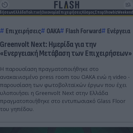
ιδήσεων
Ελλάδα
Πολιτική
Οικονομία
Επιχειρήσεις
Κόσμος
Σπορ
Showbiz
Weekend
Επιχειρήσεις
ΟΑΚΑ
Flash Forward
Ενέργεια
Greenvolt Next: Ημερίδα για την
«Ενεργειακή Μετάβαση των Επιχειρήσεων»
Η παρουσίαση πραγματοποιήθηκε στο
ανακαινισμένο press room του ΟΑΚΑ ενώ η video -
παρουσίαση των φωτοβολταϊκών έργων που έχει
υλοποιήσει η Greenvolt Next στην Ελλάδα
πραγματοποιήθηκε στο εντυπωσιακό Glass Floor
του γηπέδου.