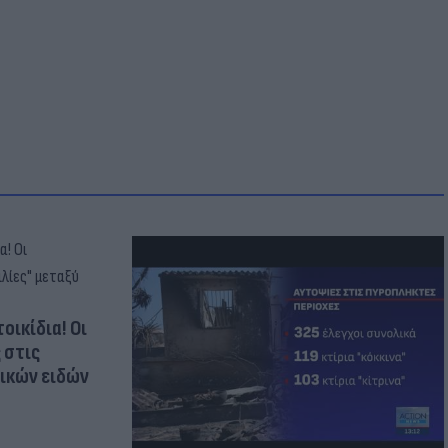
οικίδια! Οι
 στις
τικών ειδών