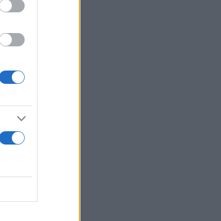
ιτουργικού
tion και
άχιστο
αία
atabricks
οστήριξη της
μαστε
ήματα στο