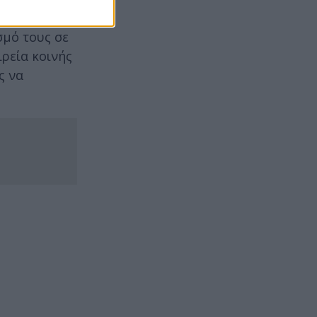
λοτικού,
σμό τους σε
ρεία κοινής
ς να