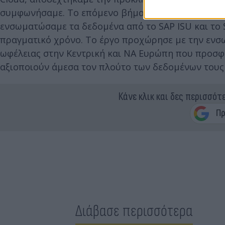
συμφωνήσαμε. Το επόμενο βήμα ήταν ακόμα πιο εν
ενσωματώσαμε τα δεδομένα από το SAP ISU και το 
πραγματικό χρόνο. Το έργο προχώρησε με την ενσω
ωφέλειας στην Κεντρική και ΝΑ Ευρώπη που προσφέ
αξιοποιούν άμεσα τον πλούτο των δεδομένων τους κ
Κάνε κλικ και δες περισσότ
Διάβασε περισσότερα