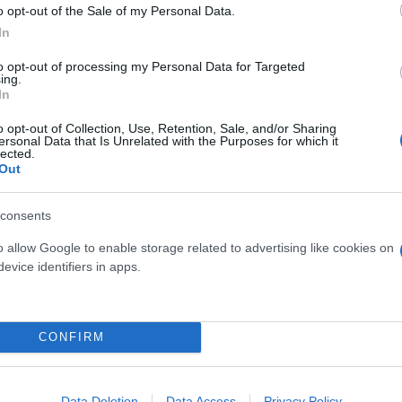
ία των πελατών της ΔΕΗ, στη βελτιστοποίηση του λε
o opt-out of the Sale of my Personal Data.
In
ψηφιακή μετάβαση που πραγματοποιεί η εταιρεία».
to opt-out of processing my Personal Data for Targeted
ing.
όμες τεχνολογίες της πλατφόρμας Qlik Data Integra
In
λαν στην ταχύτατη υλοποίηση του έργου με το ελ
o opt-out of Collection, Use, Retention, Sale, and/or Sharing
ersonal Data that Is Unrelated with the Purposes for which it
lected.
Out
των δεδομένων χωρίς τη χρήση κώδικα, από τα πηγ
consents
στο Microsoft Azure Data Lake και εν συνεχεία στο D
θηκε από τη WITSIDE, συνεργάτη της Microsoft και
o allow Google to enable storage related to advertising like cookies on
evice identifiers in apps.
Μάλτα και τα Δυτικά Βαλκάνια, με την αμέριστη υπ
CONFIRM
ωσε σχετικά: «Όταν η ΔΕΗ, με την οποία συνεργαζό
τικό χρόνο, δεδομένα από τα παραγωγικά της συστ
ο από ένα μήνα, παραδώσαμε το πιλοτικό έργο που
Data Deletion
Data Access
Privacy Policy