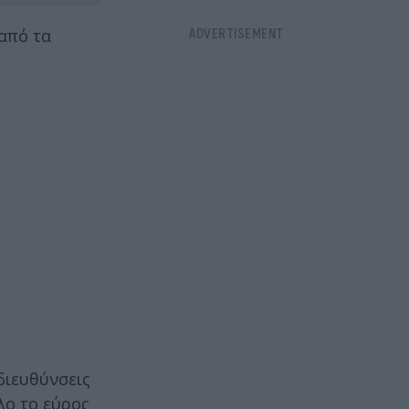
 από τα
διευθύνσεις
λο το εύρος