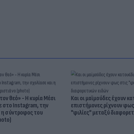
t
τον θεό» - Η κυρία Μέσι
Και οι μαϊμούδες έχουν κατ
 στο Instagram, την
επιστήμονες ρίχνουν φως
ι η σύντροφος του
"φιλίες" μεταξύ διαφορε
hoto)