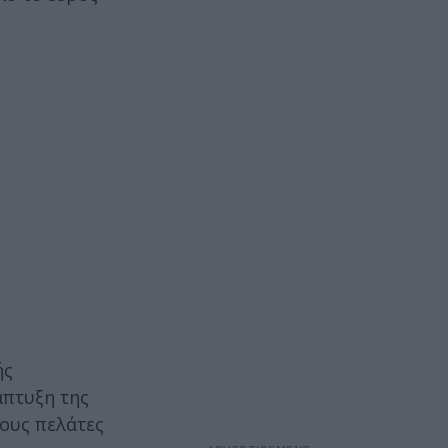
ής
άπτυξη της
ους πελάτες