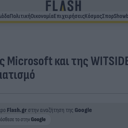
λάδα
Πολιτική
Οικονομία
Επιχειρήσεις
Κόσμος
Σπορ
Showb
 Microsoft και της WITSIDE
ματισμό
ερο
Flash.gr
στην αναζήτηση της
Google