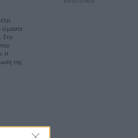
έτει
 είμαστε
. Στο
 που
. Η
ίωση της