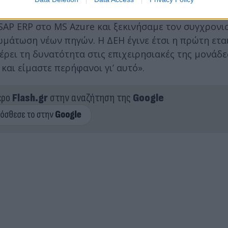
τυπωσιακό. Δύο μήνες μετά την ολοκλήρωση του πι
SAP ERP στο MS Azure και ξεκινήσαμε τον συγχρονι
μάτωση νέων πηγών. Η ΔΕΗ έγινε έτσι η πρώτη εται
ρει τη δυνατότητα στις επιχειρησιακές της μονάδε
αι είμαστε περήφανοι γι’ αυτό».
ερο
Flash.gr
στην αναζήτηση της
Google