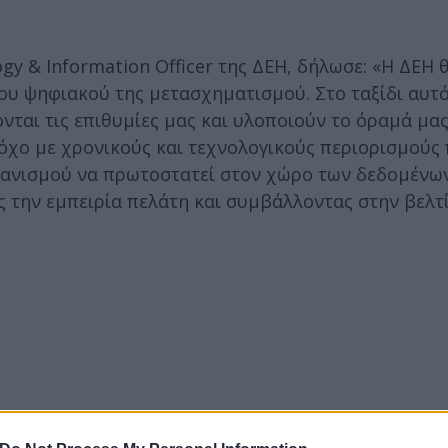
gy & Information Officer της ΔΕΗ, δήλωσε: «Η ΔΕΗ θ
ου ψηφιακού της μετασχηματισμού. Στο ταξίδι αυτό
ται τις επιθυμίες μας και υλοποιούν το όραμά μας
τόχο με χρονικούς και τεχνολογικούς περιορισμούς
γανισμού να πρωτοστατεί στον χώρο των δεδομένων
ς την εμπειρία πελάτη και συμβάλλοντας στην βελτ