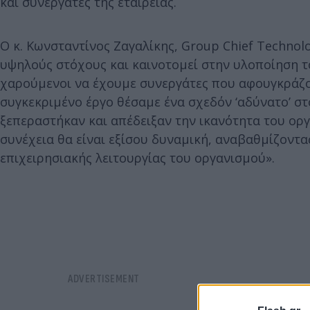
και συνεργάτες της εταιρείας.
Ο κ. Κωνσταντίνος Ζαγαλίκης, Group Chief Technolo
υψηλούς στόχους και καινοτομεί στην υλοποίηση τ
χαρούμενοι να έχουμε συνεργάτες που αφουγκράζον
συγκεκριμένο έργο θέσαμε ένα σχεδόν ‘αδύνατο’ σ
ξεπεραστήκαν και απέδειξαν την ικανότητα του ορ
συνέχεια θα είναι εξίσου δυναμική, αναβαθμίζοντα
επιχειρησιακής λειτουργίας του οργανισμού».