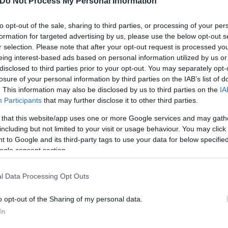
Do Not Process My Personal Information
to opt-out of the sale, sharing to third parties, or processing of your per
formation for targeted advertising by us, please use the below opt-out s
r selection. Please note that after your opt-out request is processed y
eing interest-based ads based on personal information utilized by us or
prise Segment της Microsoft Ελλάδας, Κύπρου και Μ
disclosed to third parties prior to your opt-out. You may separately opt-
losure of your personal information by third parties on the IAB’s list of
. This information may also be disclosed by us to third parties on the
IA
Participants
that may further disclose it to other third parties.
αλλάζουν ραγδαία τον τρόπο λειτουργίας των επιχ
 that this website/app uses one or more Google services and may gath
αξιολογεί πώς να τις χρησιμοποιήσει με ασφάλεια, 
including but not limited to your visit or usage behaviour. You may click 
ολύνουμε τους πελάτες μας να υιοθετήσουν τεχνολο
 to Google and its third-party tags to use your data for below specifi
ogle consent section.
τι τα στελέχη που είναι υπεύθυνα για την λήψη α
ένες πληροφορίες, έτσι ώστε να επιτυγχάνεται η
l Data Processing Opt Outs
υργίες τους ή για την ανάπτυξη των νέων προϊόντω
η ΔΕΗ δεσμεύεται να γίνει ένας οργανισμός που λε
o opt-out of the Sharing of my personal data.
έσω της συνεργασίας με τη WITSIDE, και ιδιαίτερα π
In
ατέθηκαν στο Azure Data Lake. Ανυπομονώ να δω το