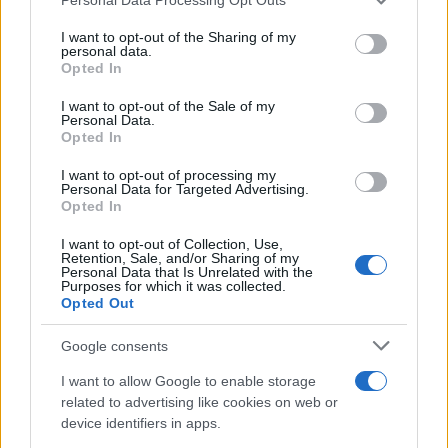
services and may gather and store information including but
not limited to your visit or usage behaviour. You may click to
I want to opt-out of the Sharing of my
personal data.
grant or deny consent to Google and its third-party tags to
Opted In
use your data for below specified purposes in below Google
Τέλος εποχής για το μεγαλύτερο λιγνιτικό
consent section.
I want to opt-out of the Sale of my
συγκρότημα της χώρας - Κλείνει ο ΑΗΣ Αγίου
Personal Data.
Δημητρίου
Opted In
Το πρωί, εργατικά σωματεία προγραμμάτισαν τρίωρη στάση
I want to opt-out of processing my
Personal Data for Targeted Advertising.
εργασίας και συμβολική διαμαρτυρία στην πύλη του σταθμού.
Opted In
Μαρία
15.05.2026 09:30
I want to opt-out of Collection, Use,
Κατρινάκη
Retention, Sale, and/or Sharing of my
Personal Data that Is Unrelated with the
Purposes for which it was collected.
Opted Out
Google consents
I want to allow Google to enable storage
related to advertising like cookies on web or
device identifiers in apps.