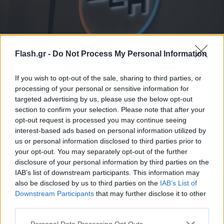
Flash.gr -
Do Not Process My Personal Information
ΔΕΗ: Ξεκινά η αύξηση μετοχικού κεφαλαίου
ύψους 4 δισ. ευρώ - Θα διαρκέσει 3 ημέρες
If you wish to opt-out of the sale, sharing to third parties, or
processing of your personal or sensitive information for
Η Μέγιστη Τιμή Διάθεσης στην οποία μπορούν να διατεθούν οι
targeted advertising by us, please use the below opt-out
Νέες Μετοχές θα είναι €19,75 ανά Νέα Μετοχή.
section to confirm your selection. Please note that after your
opt-out request is processed you may continue seeing
Νίκος
18.05.2026 09:58
interest-based ads based on personal information utilized by
Σακελλαρίου
us or personal information disclosed to third parties prior to
your opt-out. You may separately opt-out of the further
disclosure of your personal information by third parties on the
IAB’s list of downstream participants. This information may
also be disclosed by us to third parties on the
IAB’s List of
Downstream Participants
that may further disclose it to other
third parties.
Please note that this website/app uses one or more Google
Personal Data Processing Opt Outs