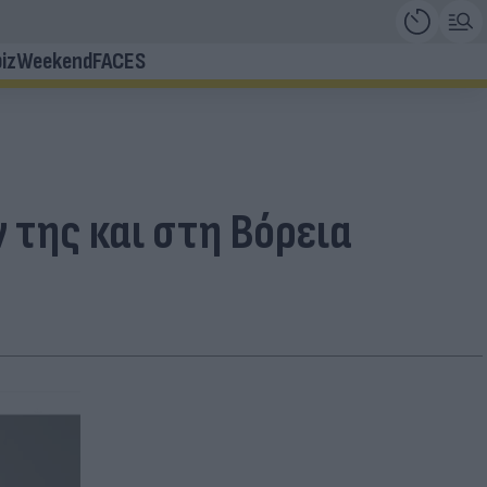
iz
Weekend
FACES
 της και στη Βόρεια