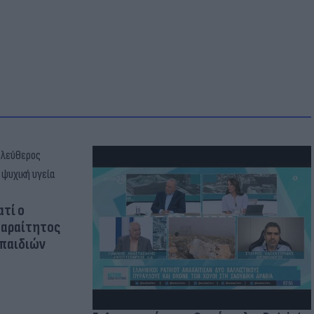
ατί ο
παραίτητος
 παιδιών