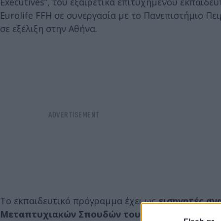
Executives”, του εξαιρετικά επιτυχημένου εκπαιδε
Eurolife FFH σε συνεργασία με το Πανεπιστήμιο Πει
σε εξέλιξη στην Αθήνα.
Το εκπαιδευτικό πρόγραμμα έχει ως
εισηγητές αν
Μεταπτυχιακών Σπουδών του Πανεπιστημίου Π