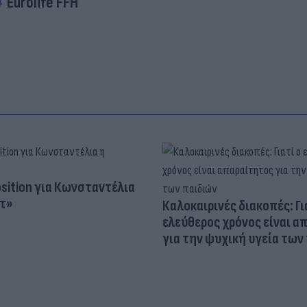
Eurolife FFH
osition για Κωνσταντέλια
τ»
Καλοκαιρινές διακοπές: Γι
ελεύθερος χρόνος είναι α
για την ψυχική υγεία των