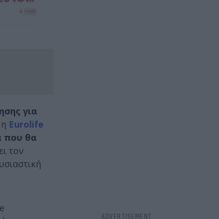
ησης για
η
Eurolife
 που θα
ει τον
ουσιαστική
e