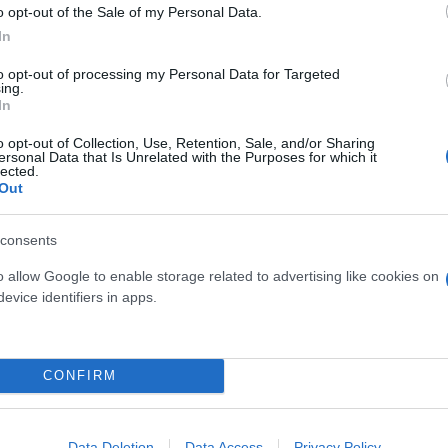
o opt-out of the Sale of my Personal Data.
In
to opt-out of processing my Personal Data for Targeted
εων
ing.
In
o opt-out of Collection, Use, Retention, Sale, and/or Sharing
 Συστήματα
ersonal Data that Is Unrelated with the Purposes for which it
lected.
χεδίων (Business Plans)
Out
consents
τος και πριν την έναρξη της επόμενης, οι συμμετ
κτρονικά, ένα
test γνώσεων
πολλαπλών απαντήσε
o allow Google to enable storage related to advertising like cookies on
evice identifiers in apps.
λόγησης του προγράμματος “Advanced Program in 
θα ολοκληρώσουν με επιτυχία τον κύκλο εκπαίδευση
σης»
από το Πανεπιστήμιο Πειραιώς, κατά τη διάρκε
CONFIRM
λευρό των συνεργατών της με κάθε τρόπο.
Γι’ αυ
Data Deletion
Data Access
Privacy Policy