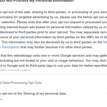
Do Not Process My Personal Information
σεις τους και να αντιμετωπίσουν αποτελεσματικά 
ματικό περιβάλλον.
to opt-out of the sale, sharing to third parties, or processing of your per
formation for targeted advertising by us, please use the below opt-out s
r selection. Please note that after your opt-out request is processed y
ότητες συνολικής διάρκειας 16 ωρών
, οι οποίες θ
eing interest-based ads based on personal information utilized by us or
τη Θεσσαλονίκη
μέσα σε ένα διήμερο του κάθε μήν
disclosed to third parties prior to your opt-out. You may separately opt-
ώτες ενότητες θα υλοποιηθούν τον
Σεπτέμβριο
και
losure of your personal information by third parties on the IAB’s list of
. This information may also be disclosed by us to third parties on the
IA
υνολικά τα εξής γνωστικά πεδία:
Participants
that may further disclose it to other third parties.
 that this website/app uses one or more Google services and may gath
including but not limited to your visit or usage behaviour. You may click 
 to Google and its third-party tags to use your data for below specifi
ogle consent section.
l Data Processing Opt Outs
o opt-out of the Sharing of my personal data.
In