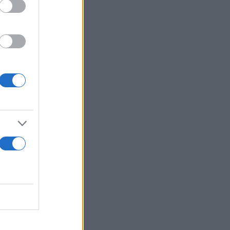
έχοντες θα
ων,
Management
ς θα λάβουν
ια ειδικής
τό και