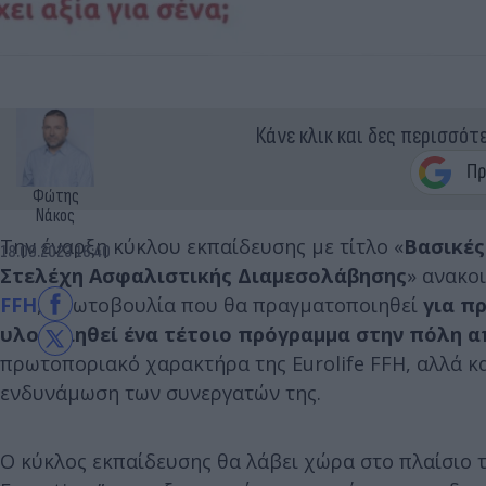
Κάνε κλικ και δες περισσότ
Φώτης
Νάκος
Την έναρξη κύκλου εκπαίδευσης με τίτλο «
Βασικές
18.09.2023 16:40
Στελέχη Ασφαλιστικής Διαμεσολάβησης
» ανακο
FFH
, πρωτοβουλία που θα πραγματοποιηθεί
για π
υλοποιηθεί ένα τέτοιο πρόγραμμα στην πόλη α
πρωτοποριακό χαρακτήρα της Eurolife FFH, αλλά κα
ενδυνάμωση των συνεργατών της.
Ο κύκλος εκπαίδευσης θα λάβει χώρα στο πλαίσιο 