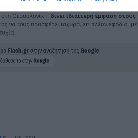
υλοποιεί με στόχο την εκπαίδευση και ενδυνάμωσή 
α στη Θεσσαλονίκη,
δίνει ιδιαίτερη έμφαση στους
τας να τους προσφέρει ισχυρά, επιπλέον εφόδια, με
τυχία.
ερο
Flash.gr
στην αναζήτηση της
Google