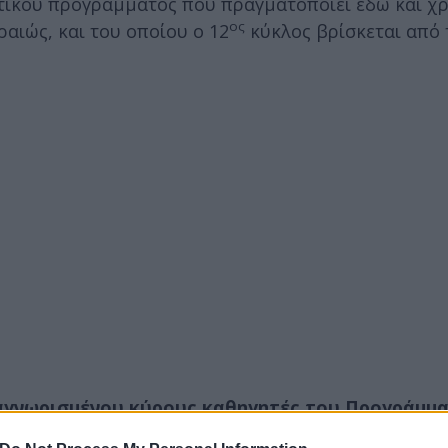
υτικού προγράμματος που πραγματοποιεί εδώ και χρ
ος
ραιώς, και του οποίου ο 12
κύκλος βρίσκεται από 
αγνωρισμένου κύρους καθηγητές του Προγράμμ
ειραιώς
και έχει στόχο να δώσει χρήσιμα εφόδια 