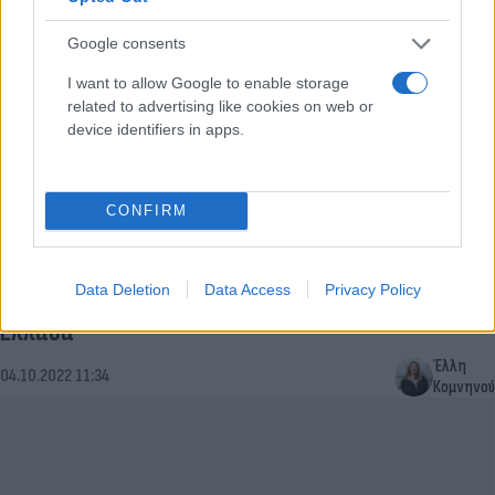
Google consents
I want to allow Google to enable storage
related to advertising like cookies on web or
device identifiers in apps.
CONFIRM
Meteo: Ο φετινός Σεπτέμβριος ήταν ο τρίτος
Data Deletion
Data Access
Privacy Policy
ψυχρότερος τα τελευταία 12 χρόνια στη Βόρεια
Ελλάδα
Έλλη
04.10.2022 11:34
Κομνηνού