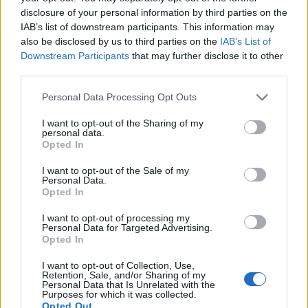
disclosure of your personal information by third parties on the
Τάνια
03.03.2023 10:20
IAB’s list of downstream participants. This information may
Γκιώση
also be disclosed by us to third parties on the
IAB’s List of
Downstream Participants
that may further disclose it to other
third parties.
Please note that this website/app uses one or more Google
Personal Data Processing Opt Outs
services and may gather and store information including but
not limited to your visit or usage behaviour. You may click to
I want to opt-out of the Sharing of my
personal data.
grant or deny consent to Google and its third-party tags to
Opted In
use your data for below specified purposes in below Google
consent section.
I want to opt-out of the Sale of my
Personal Data.
Opted In
Τέμπη: Η προφητική ανάρτηση λίγα λεπτά πριν
I want to opt-out of processing my
Personal Data for Targeted Advertising.
από την τραγωδία - «Δεν υπάρχει
Opted In
σηματοδότηση»
I want to opt-out of Collection, Use,
Εύη
Retention, Sale, and/or Sharing of my
01.03.2023 16:22
Personal Data that Is Unrelated with the
Κούρτη
Purposes for which it was collected.
Opted Out