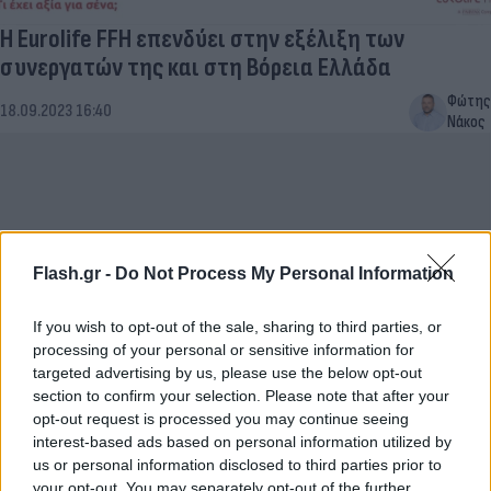
Η Eurolife FFH επενδύει στην εξέλιξη των
συνεργατών της και στη Βόρεια Ελλάδα
Φώτης
18.09.2023 16:40
Νάκος
Flash.gr -
Do Not Process My Personal Information
If you wish to opt-out of the sale, sharing to third parties, or
processing of your personal or sensitive information for
targeted advertising by us, please use the below opt-out
section to confirm your selection. Please note that after your
opt-out request is processed you may continue seeing
Καιρός: Aπό τους πιο θερμούς στην ιστορία o
interest-based ads based on personal information utilized by
φετινός χειμώνας – Υψηλές οι θερμοκρασίες στη
us or personal information disclosed to third parties prior to
βόρεια Ελλάδα
your opt-out. You may separately opt-out of the further