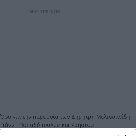
Όσο για την παρουσία των Δημήτρη Μελισσανίδη,
Γιάννη Παπαδόπουλου και Χρήστου
Παπαδημητρίου στη φυσούνα, ο Αλεξίου τόνισε ότι