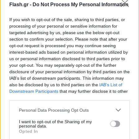
ο συγκεκριμένος χώρος δεν συνιστά αποδυτήρια
Flash.gr -
Do Not Process My Personal Information
των διαιτητών, ενώ η εκπρόσωπός τους, Έλλη
If you wish to opt-out of the sale, sharing to third parties, or
Ρίζου επικαλέστηκε νομολογία της Επιτροπής
processing of your personal or sensitive information for
Εφέσεων, σύμφωνα με την οποία δεν απαγορεύεται
targeted advertising by us, please use the below opt-out
η διέλευση από τον συγκεκριμένο διάδρομο.
section to confirm your selection. Please note that after your
opt-out request is processed you may continue seeing
interest-based ads based on personal information utilized by
Εξάλλου η ίδια εξέφρασε την απορία της για την
us or personal information disclosed to third parties prior to
απουσία εκπροσώπησης από την πλευρά του Άρη,
your opt-out. You may separately opt-out of the further
disclosure of your personal information by third parties on the
αντιπαραβάλλοντάς το με τη στάση τους κατά τη
IAB’s list of downstream participants. This information may
διάρκεια του αγώνα και αναφέροντας ότι η
also be disclosed by us to third parties on the
IAB’s List of
εσκεμμένη απόπειρά τους να δημιουργήσουν
Downstream Participants
that may further disclose it to other
ένταση ήταν ο λόγος που κατέβηκε ο
third parties.
Μελισσανίδης, ώστε ν’ αποτρέψει οποιονδήποτε
Please note that this website/app uses one or more Google
Personal Data Processing Opt Outs
από το να «τσιμπήσει» στις προκλήσεις.
services and may gather and store information including but
not limited to your visit or usage behaviour. You may click to
I want to opt-out of the Sharing of my
personal data.
grant or deny consent to Google and its third-party tags to
Opted In
use your data for below specified purposes in below Google