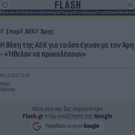
ιδήσεων
Ελλάδα
Πολιτική
Οικονομία
Επιχειρήσεις
Κόσμος
Σπορ
Showbiz
Weekend
Σπορ
ΑΕΚ
Άρης
Η θέση της ΑΕΚ για τα όσα έγιναν με τον Άρη
- «Ήθελαν να προκαλέσουν»
05.11.2021 11:48
Ηλίας
Λιβάνιος
Κάνε κλικ και δες περισσότερο
Flash.gr
στην αναζήτηση της
Google