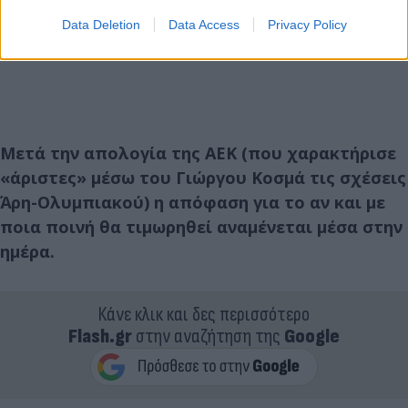
Data Deletion
Data Access
Privacy Policy
Μετά την απολογία της ΑΕΚ (που χαρακτήρισε
«άριστες» μέσω του Γιώργου Κοσμά τις σχέσεις
Άρη-Ολυμπιακού) η απόφαση για το αν και με
ποια ποινή θα τιμωρηθεί αναμένεται μέσα στην
ημέρα.
Κάνε κλικ και δες περισσότερο
Flash.gr
στην αναζήτηση της
Google