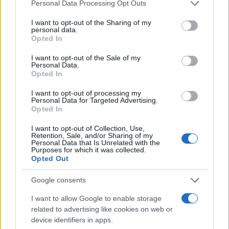
Please note that this website/app uses one or more Google
Personal Data Processing Opt Outs
services and may gather and store information including but
not limited to your visit or usage behaviour. You may click to
I want to opt-out of the Sharing of my
personal data.
grant or deny consent to Google and its third-party tags to
Opted In
use your data for below specified purposes in below Google
consent section.
I want to opt-out of the Sale of my
Personal Data.
Opted In
I want to opt-out of processing my
Personal Data for Targeted Advertising.
Σινά: Στην «ηλεκτρική καρέκλα» ο διάδοχος του
Opted In
Δαμιανού
I want to opt-out of Collection, Use,
Retention, Sale, and/or Sharing of my
Παρότι η παραίτηση του 91χρονου αρχιερέα θεωρείτο πως θα
Personal Data that Is Unrelated with the
εξομάλυνε την κατάσταση, τα τελευταία δεδομένα δεν είναι
Purposes for which it was collected.
καθόλου ενθαρρυντικά. Ανησυχίες για παρεμβάσεις της
Opted Out
Μόσχας.
Google consents
Αντώνης
13.09.2025 08:00
Τριανταφύλλου
I want to allow Google to enable storage
related to advertising like cookies on web or
device identifiers in apps.