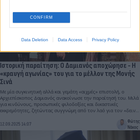
CONFIRM
Data Deletion
Data Access
Privacy Policy
Ιστορική παραίτηση: Ο Δαμιανός αποχώρησε - Η
«κραυγή αγωνίας» του για το μέλλον της Μονής
Σινά
Με μία συγκινητική αλλά και γεμάτη «αιχμές» επιστολή, ο
Αρχιεπίσκοπος Δαμιανός ανακοίνωσε την παραίτησή του. Μιλά
για κινδύνους, προσωπικές φιλοδοξίες και δικαστικές
εκκρεμότητες, ζητώντας συγγνώμη από τον λαό για τον «δεινό
σκανδαλισμό».
Φώτης
12.09.2025 14:07
Νάκος