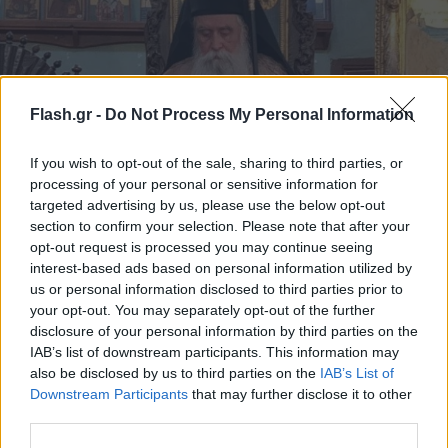
Flash.gr -
Do Not Process My Personal Information
If you wish to opt-out of the sale, sharing to third parties, or
processing of your personal or sensitive information for
Νέα σελίδα για τη Μονή Σινά: Στη θέση του
targeted advertising by us, please use the below opt-out
section to confirm your selection. Please note that after your
Δαμιανού εξελέγη αρχιεπίσκοπος ο Συμεών
opt-out request is processed you may continue seeing
Παπαδόπουλος
interest-based ads based on personal information utilized by
us or personal information disclosed to third parties prior to
Η διαδικασία πραγματοποιήθηκε σε κλίμα ενότητας και με
ευρεία συναίνεση, καθώς ο νέος ηγούμενος συγκέντρωσε 19
your opt-out. You may separately opt-out of the further
ψήφους σε σύνολο 20.
disclosure of your personal information by third parties on the
IAB’s list of downstream participants. This information may
Φώτης
also be disclosed by us to third parties on the
IAB’s List of
14.09.2025 13:31
Νάκος
Downstream Participants
that may further disclose it to other
third parties.