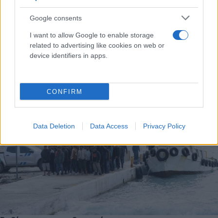
Google consents
Όταν συνηθίζεις το τέρας…
I want to allow Google to enable storage
related to advertising like cookies on web or
Το παιχνίδι έχει όρους. Και ακόμα και σε αυτές τις σύγχρονες
device identifiers in apps.
αρένες υπάρχει ένα αποκούμπι σεβασμού, απέναντι στο
άθλημα αλλά και σε όσους το υπηρετούν.
16.06.2026 15:16
CONFIRM
Data Deletion
Data Access
Privacy Policy