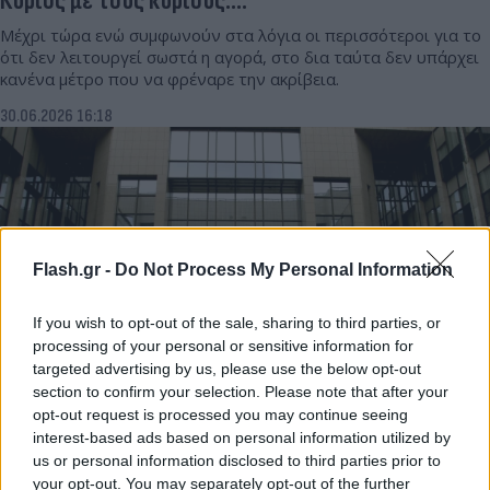
Κύριος με τους κυρίους….
Μέχρι τώρα ενώ συμφωνούν στα λόγια οι περισσότεροι για το
ότι δεν λειτουργεί σωστά η αγορά, στο δια ταύτα δεν υπάρχει
κανένα μέτρο που να φρέναρε την ακρίβεια.
30.06.2026 16:18
Flash.gr -
Do Not Process My Personal Information
If you wish to opt-out of the sale, sharing to third parties, or
processing of your personal or sensitive information for
targeted advertising by us, please use the below opt-out
section to confirm your selection. Please note that after your
Ο «κερατάς» το μαθαίνει τελευταίος…
opt-out request is processed you may continue seeing
interest-based ads based on personal information utilized by
Με δύο κουβέντες, άλλο το φορολογημένα, άλλο τα νόμιμα.
us or personal information disclosed to third parties prior to
your opt-out. You may separately opt-out of the further
25.06.2026 13:34