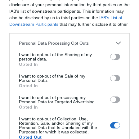
disclosure of your personal information by third parties on the
IAB’s list of downstream participants. This information may
also be disclosed by us to third parties on the
IAB’s List of
Downstream Participants
that may further disclose it to other
third parties.
Please note that this website/app uses one or more Google
Personal Data Processing Opt Outs
services and may gather and store information including but
not limited to your visit or usage behaviour. You may click to
I want to opt-out of the Sharing of my
personal data.
grant or deny consent to Google and its third-party tags to
Opted In
use your data for below specified purposes in below Google
consent section.
I want to opt-out of the Sale of my
Personal Data.
Opted In
I want to opt-out of processing my
Personal Data for Targeted Advertising.
Opted In
I want to opt-out of Collection, Use,
Retention, Sale, and/or Sharing of my
Personal Data that Is Unrelated with the
Purposes for which it was collected.
Opted Out