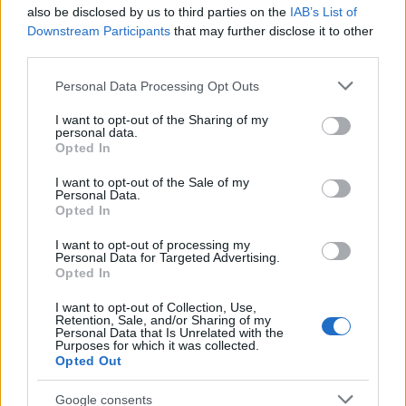
ιδιοκτησιακό καθεστώς των μέσων ενημέρωσης, τη
also be disclosed by us to third parties on the
IAB’s List of
σύσταση ειδικής ομάδας εργασίας για την ασφάλεια
Downstream Participants
that may further disclose it to other
των δημοσιογράφων και τέλος τον ενεργό ρόλο του
third parties.
κοινοβουλίου και των ανεξάρτητων Αρχών στη
Please note that this website/app uses one or more Google
Personal Data Processing Opt Outs
διερεύνηση θεμάτων επισύνδεσης και παράνομου
services and may gather and store information including but
not limited to your visit or usage behaviour. You may click to
I want to opt-out of the Sharing of my
λογισμικού παρακολούθησης».
personal data.
grant or deny consent to Google and its third-party tags to
Opted In
use your data for below specified purposes in below Google
consent section.
I want to opt-out of the Sale of my
Personal Data.
Opted In
I want to opt-out of processing my
Personal Data for Targeted Advertising.
Opted In
I want to opt-out of Collection, Use,
Retention, Sale, and/or Sharing of my
Personal Data that Is Unrelated with the
Purposes for which it was collected.
Opted Out
Google consents