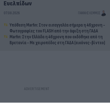
Ευελπίδων
07.08.2026
ΓΙΆΝΝΗΣ ΚΈΜΜΟΣ
Υπόθεση Marfin: Στον εισαγγελέα σήμερα η 46χρονη -
Φωτογραφίες του FLASH από την άφιξη στη ΓΑΔΑ
Marfin: Στην Ελλάδα η 46χρονη που εκδόθηκε από τη
Βρετανία - Με χειροπέδες στη ΓΑΔΑ (εικόνες-βίντεο)