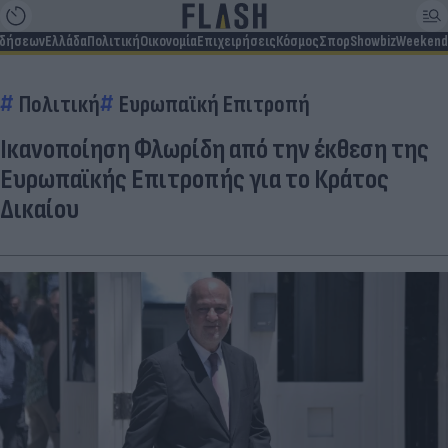
ιδήσεων
Ελλάδα
Πολιτική
Οικονομία
Επιχειρήσεις
Κόσμος
Σπορ
Showbiz
Weekend
Πολιτική
Ευρωπαϊκή Επιτροπή
Ικανοποίηση Φλωρίδη από την έκθεση της
Ευρωπαϊκής Επιτροπής για το Κράτος
Δικαίου