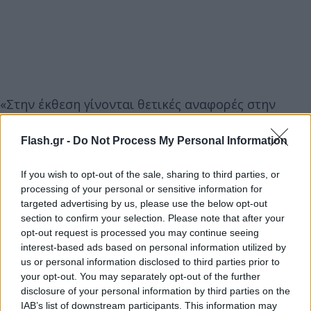
«Στην έκθεση γίνονται θετικές αναφορές στην
αύξηση των πόρων στον χώρο της Δικαιοσύνης,
στην πρόοδο που έχει σημειωθεί στην εκδίκαση
Flash.gr -
Do Not Process My Personal Information
υποθέσεων δωροδοκίας, στη νομοθετική ενίσχυση
If you wish to opt-out of the sale, sharing to third parties, or
του συστήματος και της διαδικασίας ελέγχου των
processing of your personal or sensitive information for
δηλώσεων περιουσιακής κατάστασης και στη
targeted advertising by us, please use the below opt-out
θεσμοθέτηση της προστασίας των μαρτύρων
section to confirm your selection. Please note that after your
δημοσίου συμφέροντος.
opt-out request is processed you may continue seeing
interest-based ads based on personal information utilized by
us or personal information disclosed to third parties prior to
Επίσης, η έκθεση επισημαίνει τη βελτίωση της
your opt-out. You may separately opt-out of the further
disclosure of your personal information by third parties on the
νομοθεσίας για την ενίσχυση της διαφάνειας για το
IAB’s list of downstream participants. This information may