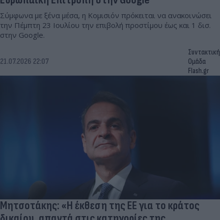
Σύμφωνα με ξένα μέσα, η Κομισιόν πρόκειται να ανακοινώσει
την Πέμπτη 23 Ιουλίου την επιβολή προστίμου έως και 1 δισ.
στην Google.
Συντακτική
21.07.2026 22:07
Ομάδα
Flash.gr
Μητσοτάκης: «Η έκθεση της ΕΕ για το κράτος
δικαίου, απαντά στις κατηγορίες της