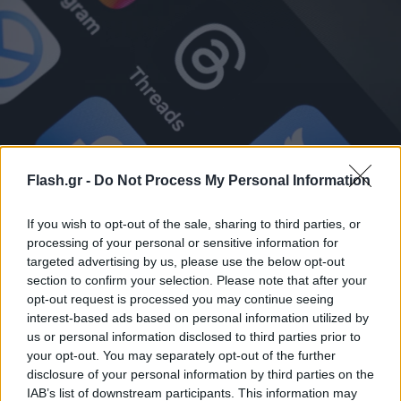
ΕΕ κατά Meta: Στο στόχαστρο Facebook και
Flash.gr -
Do Not Process My Personal Information
Instagram για τον «εθιστικό σχεδιασμό»
If you wish to opt-out of the sale, sharing to third parties, or
Η Ευρωπαϊκή Επιτροπή κατηγορεί τη Meta ότι οι λειτουργίες
processing of your personal or sensitive information for
του Facebook και του Instagram ενισχύουν τον εθισμό των
targeted advertising by us, please use the below opt-out
χρηστών, ιδίως των ανηλίκων, και προειδοποιεί με πρόστιμο
section to confirm your selection. Please note that after your
που μπορεί να φτάσει έως και το 6% του τζίρου.
opt-out request is processed you may continue seeing
Βασίλης
interest-based ads based on personal information utilized by
10.07.2026 14:23
Λαδιάς
us or personal information disclosed to third parties prior to
your opt-out. You may separately opt-out of the further
disclosure of your personal information by third parties on the
IAB’s list of downstream participants. This information may