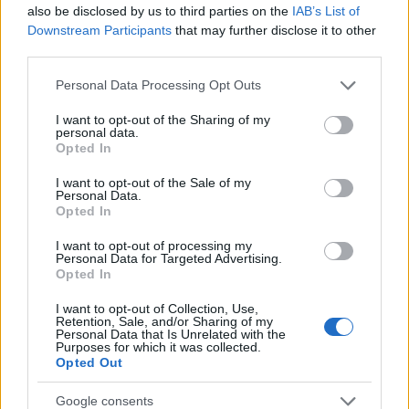
also be disclosed by us to third parties on the
IAB’s List of
Downstream Participants
that may further disclose it to other
third parties.
Please note that this website/app uses one or more Google
Personal Data Processing Opt Outs
services and may gather and store information including but
not limited to your visit or usage behaviour. You may click to
I want to opt-out of the Sharing of my
personal data.
grant or deny consent to Google and its third-party tags to
Opted In
use your data for below specified purposes in below Google
Κοινή επιστολή Ελλάδας και 8 ευρωπαϊκών
consent section.
I want to opt-out of the Sale of my
Personal Data.
χωρών για μη άμεση εφαρμογή των νεών
Opted In
συνοριακών ελέγχων
I want to opt-out of processing my
Ρεπορτάζ του Politico για επιστολή 9 χωρών προς την
Personal Data for Targeted Advertising.
Ευρωπαϊκή Επιτροπή για παράταση της ευελιξίας όσον αφορά
Opted In
στους νέους συνοριακούς ελέγχους.
I want to opt-out of Collection, Use,
Retention, Sale, and/or Sharing of my
Τζέλα
09.07.2026 15:18
Personal Data that Is Unrelated with the
Αλιπράντη
Purposes for which it was collected.
Opted Out
Google consents