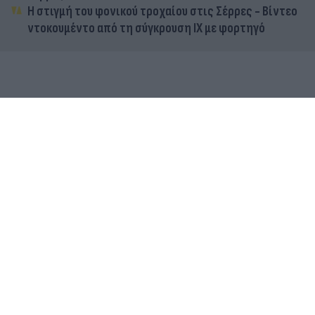
Η στιγμή του φονικού τροχαίου στις Σέρρες - Βίντεο
ντοκουμέντο από τη σύγκρουση ΙΧ με φορτηγό