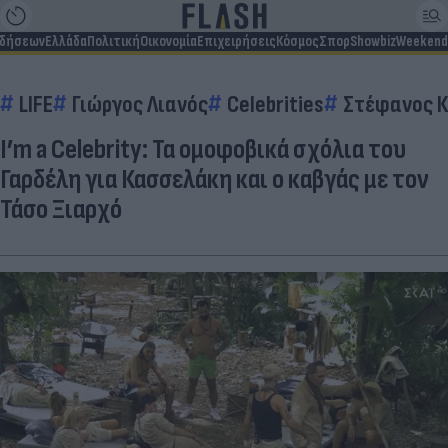
ιδήσεων
Ελλάδα
Πολιτική
Οικονομία
Επιχειρήσεις
Κόσμος
Σπορ
Showbiz
Weekend
LIFE
Γιώργος Λιανός
Celebrities
Στέφανος 
I’m a Celebrity: Τα ομοφοβικά σχόλια του
Γαρδέλη για Κασσελάκη και ο καβγάς με τον
Τάσο Ξιαρχό