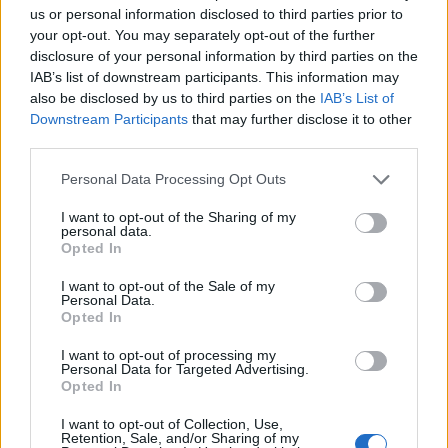
us or personal information disclosed to third parties prior to
your opt-out. You may separately opt-out of the further
Πιο συγκεκριμένα, κόντεψαν να «πιαστούν στα
disclosure of your personal information by third parties on the
χέρια», ο Σταμάτης Γαρδέλης με τον Τάσο Ξιαρχό
IAB’s list of downstream participants. This information may
με αφορμή το φαγητό που έφταιξε ο δεύτερος.
also be disclosed by us to third parties on the
IAB’s List of
Downstream Participants
that may further disclose it to other
third parties.
Ο Σταμάτης Γαρδέλης θέλησε να πετάξει το φαγητό
Please note that this website/app uses one or more Google
Personal Data Processing Opt Outs
που έφτιαξε ο Τάσος Ξιαρχό κάτι που βρήκε
services and may gather and store information including but
αντίθετο τον συμπαίκτη του, ο οποίος σχολίασε
not limited to your visit or usage behaviour. You may click to
I want to opt-out of the Sharing of my
personal data.
πως το φαγητό που περίσσεψε το μοιράστηκε με
grant or deny consent to Google and its third-party tags to
Opted In
use your data for below specified purposes in below Google
άλλους.
consent section.
I want to opt-out of the Sale of my
Personal Data.
Opted In
«Δεν καταλαβαίνεις πού είσαι, επειδή θες να ζήσεις
σαν μοναχός στα 70 σου“, είπε ο Τάσος Ξιαρχό
I want to opt-out of processing my
Personal Data for Targeted Advertising.
επιμένοντας πως δεν επιτρέπεται να πετάμε το
Opted In
φαγητό, με τον Σταμάτη Γαρδέλη να του απαντάει
I want to opt-out of Collection, Use,
με ειρωνικό ύφος πως δεν είναι 70 αλλά 73.
Retention, Sale, and/or Sharing of my