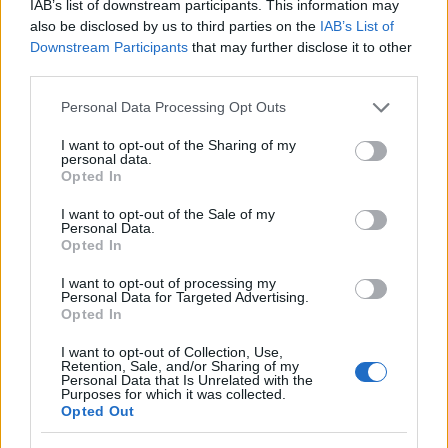
IAB’s list of downstream participants. This information may
Συντακτική
also be disclosed by us to third parties on the
IAB’s List of
28.04.2025 21:11
Ομάδα
Downstream Participants
that may further disclose it to other
Flash.gr
third parties.
Please note that this website/app uses one or more Google
Personal Data Processing Opt Outs
services and may gather and store information including but
not limited to your visit or usage behaviour. You may click to
I want to opt-out of the Sharing of my
personal data.
grant or deny consent to Google and its third-party tags to
Opted In
use your data for below specified purposes in below Google
consent section.
I want to opt-out of the Sale of my
Personal Data.
Opted In
I want to opt-out of processing my
Personal Data for Targeted Advertising.
Opted In
Σε κατάσταση έκτακτης ανάγκης οι Βούτες
Ηρακλείου - Τι έδειξαν οι πρώτες εκτιμήσεις
I want to opt-out of Collection, Use,
Retention, Sale, and/or Sharing of my
Personal Data that Is Unrelated with the
Η εν λόγω κήρυξη θα ισχύσει για έναν μήνα, ενώ μετά το πέρας
Purposes for which it was collected.
του καθορισθέντος χρόνου, θα γίνει άρση, χωρίς νέο έγγραφο.
Opted Out
Συντακτική