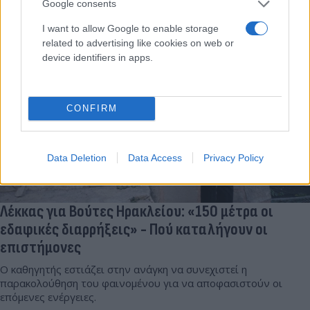
Google consents
28.04.2025 17:33
Ομάδα
Flash.gr
I want to allow Google to enable storage
related to advertising like cookies on web or
device identifiers in apps.
CONFIRM
Data Deletion
Data Access
Privacy Policy
Λέκκας για Βούτες Ηρακλείου: «150 μέτρα οι
εδαφικές διαρρήξεις» - Πού καταλήγουν οι
επιστήμονες
Ο καθηγητής εστιάζει στην ανάγκη να συνεχιστεί η
παρακολούθηση του φαινομένου για να αποφασιστούν οι
επόμενες ενέργειες.