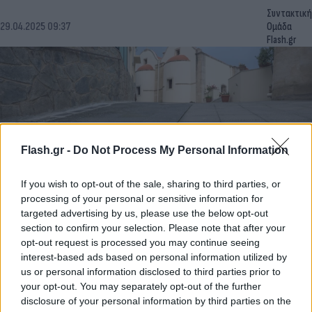
Συντακτική
29.04.2025 09:37
Ομάδα
Flash.gr
Flash.gr -
Do Not Process My Personal Information
If you wish to opt-out of the sale, sharing to third parties, or
processing of your personal or sensitive information for
targeted advertising by us, please use the below opt-out
Αλλάζουν τα χρονικά όρια στην κατάσταση
section to confirm your selection. Please note that after your
opt-out request is processed you may continue seeing
έκτακτης ανάγκης για Δήμους και Περιφέρειες
interest-based ads based on personal information utilized by
Οι Περιφερειάρχες θα εισηγούνται οι ίδιοι την κήρυξη μιας
us or personal information disclosed to third parties prior to
περιοχής εντός των διοικητικών ορίων ενός δήμου σε
your opt-out. You may separately opt-out of the further
κατάσταση έκτακτης ανάγκης.
disclosure of your personal information by third parties on the