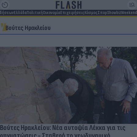
ιδήσεων
Ελλάδα
Πολιτική
Οικονομία
Επιχειρήσεις
Κόσμος
Σπορ
Showbiz
Weekend
Βούτες Ηρακλείου
Βούτες Ηρακλείου: Νέα αυτοψία Λέκκα για τις
ρηγματώσεις - Σταθερό το γεωδυναμικό