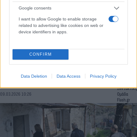
Google consents
I want to allow Google to enable storage
related to advertising like cookies on web or
device identifiers in apps.
Λέκκας για σεισμό στη Θεσπρωτία: «Έχουμε
σμήνος δονήσεων - Τα φαινόμενα θα
CONFIRM
συνεχιστούν»
Ο ισχυρός σεισμός των 5,3 Ρίχτερ προκάλεσε αναστάτωση σε
Data Deletion
Data Access
Privacy Policy
πολλές περιοχές της Ηπείρου.
Συντακτική
09.03.2026 10:26
Ομάδα
Flash.gr