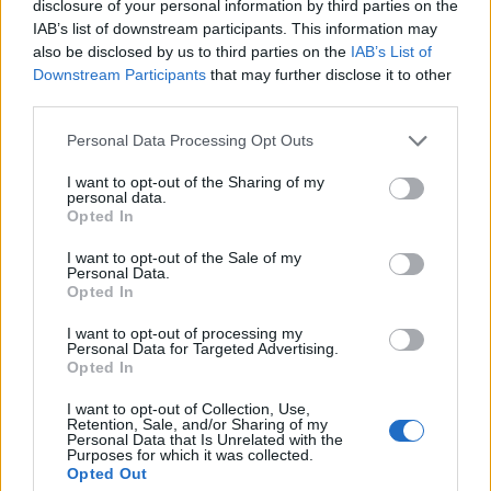
disclosure of your personal information by third parties on the
IAB’s list of downstream participants. This information may
also be disclosed by us to third parties on the
IAB’s List of
Downstream Participants
that may further disclose it to other
third parties.
Please note that this website/app uses one or more Google
Personal Data Processing Opt Outs
services and may gather and store information including but
Λέκκας: Θέλει ετοιμότητα στην Αττική ενόψει
not limited to your visit or usage behaviour. You may click to
I want to opt-out of the Sharing of my
της κακοκαιρίας - Είναι υψηλός ο κίνδυνος
personal data.
grant or deny consent to Google and its third-party tags to
Opted In
use your data for below specified purposes in below Google
Έτσι όπως έχει καταλήξει τις τελευταίες δεκαετίες, πολύ λίγα
consent section.
πράγματα μπορούμε να κάνουμε για να αποτρέψουμε κάποια
I want to opt-out of the Sale of my
Personal Data.
πλημμυρικά φαινόμενα, παραδέχθηκε ο καθηγητής.
Opted In
Συντακτική
29.03.2026 14:07
I want to opt-out of processing my
Ομάδα
Personal Data for Targeted Advertising.
Flash.gr
Opted In
I want to opt-out of Collection, Use,
Retention, Sale, and/or Sharing of my
Personal Data that Is Unrelated with the
Purposes for which it was collected.
Opted Out