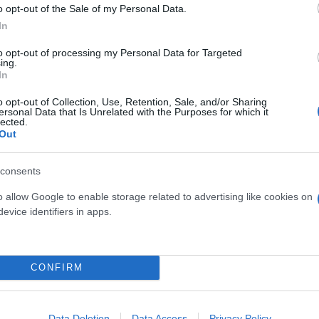
o opt-out of the Sale of my Personal Data.
In
ύτε τις
to opt-out of processing my Personal Data for Targeted
ing.
In
 Ηράκλειο
o opt-out of Collection, Use, Retention, Sale, and/or Sharing
στου- Το χρονοδιάγραμμα που
ersonal Data that Is Unrelated with the Purposes for which it
lected.
Out
consents
o allow Google to enable storage related to advertising like cookies on
evice identifiers in apps.
Συντακτική
Ομάδα
Flash.gr
κης – Βραδινή έξοδος με
CONFIRM
Data Deletion
Data Access
Privacy Policy