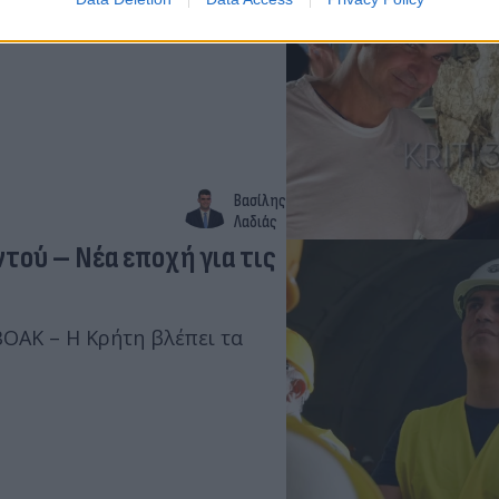
για χαλαρές στιγμές με
ώνες του καταστήματος.
Βασίλης
Λαδιάς
τού – Νέα εποχή για τις
ΒΟΑΚ – Η Κρήτη βλέπει τα