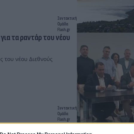
Συντακτική
Ομάδα
Flash.gr
για τα ραντάρ του νέου
ς του νέου Διεθνούς
Συντακτική
Ομάδα
Flash.gr
πεία και κατέρρευσε σε