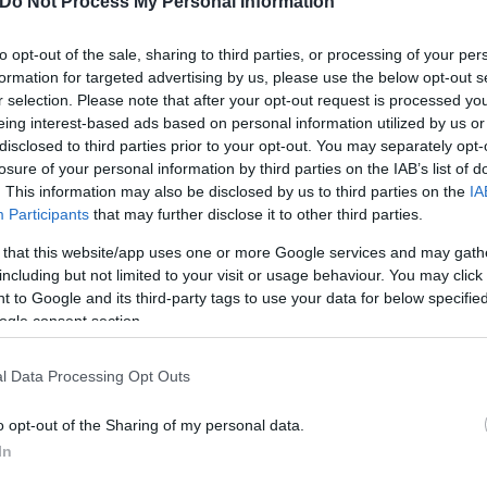
Do Not Process My Personal Information
ίο Χανίων, ωστόσο, δεν
to opt-out of the sale, sharing to third parties, or processing of your per
formation for targeted advertising by us, please use the below opt-out s
r selection. Please note that after your opt-out request is processed y
eing interest-based ads based on personal information utilized by us or
disclosed to third parties prior to your opt-out. You may separately opt-
losure of your personal information by third parties on the IAB’s list of
. This information may also be disclosed by us to third parties on the
IA
Participants
that may further disclose it to other third parties.
Γιώργος
 that this website/app uses one or more Google services and may gath
Γεωργακόπουλος
including but not limited to your visit or usage behaviour. You may click 
 to Google and its third-party tags to use your data for below specifi
ogle consent section.
l Data Processing Opt Outs
o opt-out of the Sharing of my personal data.
In