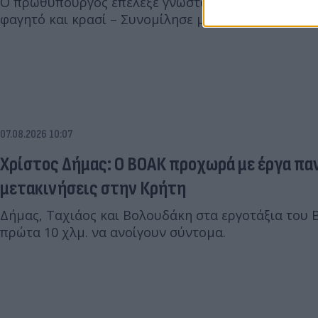
Ο πρωθυπουργός επέλεξε γνωστό στέκι των Χανίων 
φαγητό και κρασί – Συνομίλησε με πολίτες και θαμ
07.08.2026 10:07
Χρίστος Δήμας: Ο ΒΟΑΚ προχωρά με έργα παν
μετακινήσεις στην Κρήτη
Δήμας, Ταχιάος και Βολουδάκη στα εργοτάξια του 
πρώτα 10 χλμ. να ανοίγουν σύντομα.