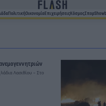
λάδα
Πολιτική
Οικονομία
Επιχειρήσεις
Κόσμος
Σπορ
Showb
ο ανεμογεννητριών
λάδια Λασιθίου – Στο