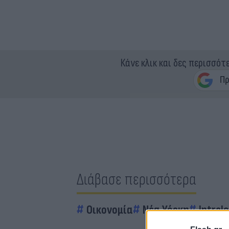
Κάνε κλικ και δες περισσότ
Διάβασε περισσότερα
Οικονομία
Νέα Υόρκη
Intral