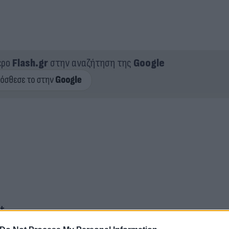
ερο
Flash.gr
στην αναζήτηση της
Google
ot