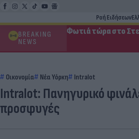
Ροή Ειδήσεων
Ελ
Φωτιά τώρα στο Στε
BREAKING
NEWS
Οικονομία
Νέα Υόρκη
Intralot
Intralot: Πανηγυρικό φινά
προσφυγές