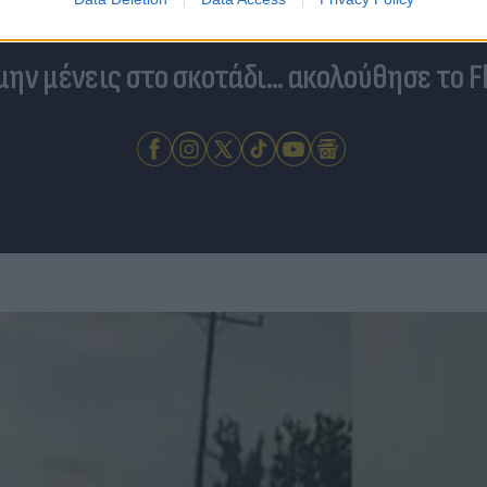
 μην μένεις στο σκοτάδι... ακολούθησε το F