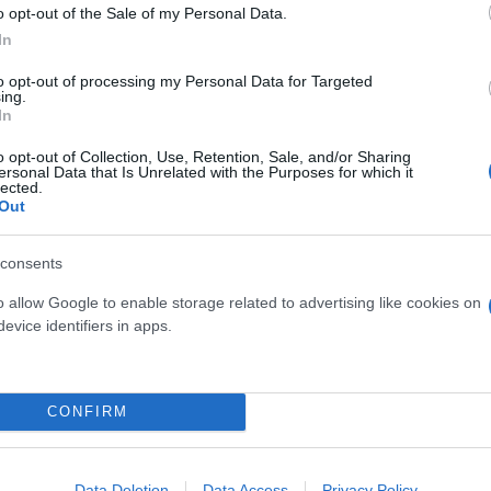
o opt-out of the Sale of my Personal Data.
In
to opt-out of processing my Personal Data for Targeted
ing.
In
ίρνουμε το χαμένο βάρος;
o opt-out of Collection, Use, Retention, Sale, and/or Sharing
βιολογικού
ersonal Data that Is Unrelated with the Purposes for which it
lected.
σμού μας
Out
consents
o allow Google to enable storage related to advertising like cookies on
evice identifiers in apps.
Τραγωδία της Marfin: Στη
46χρονη που κατηγορείτα
εμπρησμό
CONFIRM
Data Deletion
Data Access
Privacy Policy