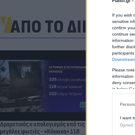
Flash.gr -
If you wish 
ΑΠΟ ΤΟ ΔΙΚΤΥΟ
sensitive in
confirm you
continue se
information 
further disc
participants
Downstream 
Please note
information 
Πανζουρλισμ
deny consent
Σαλάχ - Χιλι
in below Go
της Τραμπζον
Persona
I want t
Δραματικός ο απολογισμός από τις
Opted 
μεγάλες φωτιές - «Κόκκινα» 118