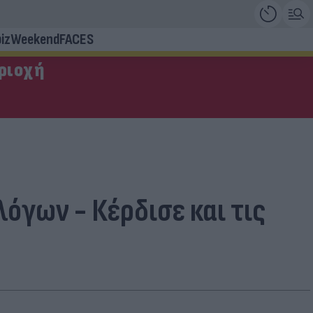
iz
Weekend
FACES
εριοχή
όγων - Κέρδισε και τις