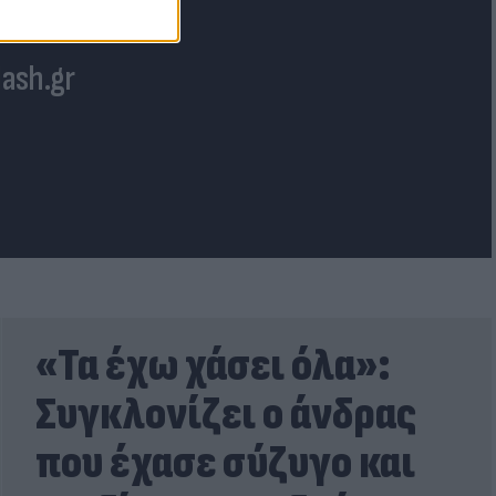
lash.gr
«Τα έχω χάσει όλα»:
Συγκλονίζει ο άνδρας
που έχασε σύζυγο και