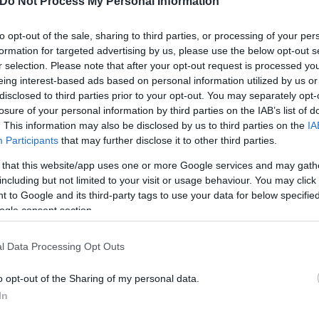
Do Not Process My Personal Information
to opt-out of the sale, sharing to third parties, or processing of your per
formation for targeted advertising by us, please use the below opt-out s
r selection. Please note that after your opt-out request is processed y
eing interest-based ads based on personal information utilized by us or
disclosed to third parties prior to your opt-out. You may separately opt-
losure of your personal information by third parties on the IAB’s list of
. This information may also be disclosed by us to third parties on the
IA
Participants
that may further disclose it to other third parties.
Skin dysmorphia: Όταν η ε
 that this website/app uses one or more Google services and may gath
«τέλειο» δέρμα αποτελεί
including but not limited to your visit or usage behaviour. You may click 
ός στην παρουσίαση του
 to Google and its third-party tags to use your data for below specifi
ψυχικής υγείας
άδες κόσμου στο γήπεδο
ogle consent section.
σπόρ (video)
l Data Processing Opt Outs
o opt-out of the Sharing of my personal data.
In