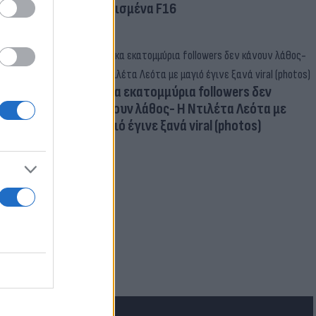
οπλισμένα F16
Δέκα εκατομμύρια followers δεν
κάνουν λάθος- Η Ντιλέτα Λεότα με
μαγιό έγινε ξανά viral (photos)
ν Ελλάδα η
ι για