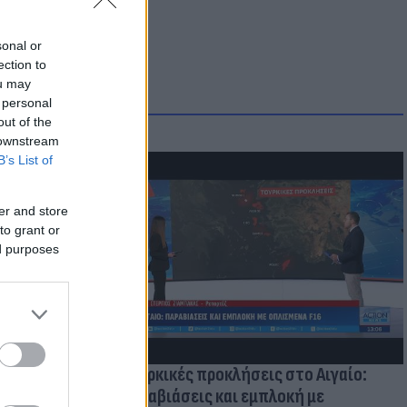
sonal or
ection to
ou may
 personal
out of the
 downstream
B’s List of
μμονή με το
er and store
 πρόβλημα
to grant or
ed purposes
Τουρκικές προκλήσεις στο Αιγαίο:
Παραβιάσεις και εμπλοκή με