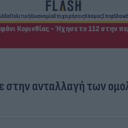
λάδα
Πολιτική
Οικονομία
Επιχειρήσεις
Κόσμος
Σπορ
Showb
φάνι Κορινθίας - Ήχησε το 112 στην π
λε στην ανταλλαγή των ομολ