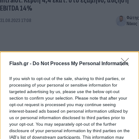
Intralot: Κέρδη 4,4 εκατ. στο εξάμηνο, αύξηση
EBITDA 14%
Φώτης
31.08.2023 17:08
Νάκος
Flash.gr -
Do Not Process My Personal Information
If you wish to opt-out of the sale, sharing to third parties, or
processing of your personal or sensitive information for
targeted advertising by us, please use the below opt-out
section to confirm your selection. Please note that after your
opt-out request is processed you may continue seeing
Intralot: Υπογραφή 10ετούς σύμβασης με τη
interest-based ads based on personal information utilized by
λοταρία της Ταϊβάν
us or personal information disclosed to third parties prior to
your opt-out. You may separately opt-out of the further
Εύη
12.06.2023 17:07
disclosure of your personal information by third parties on the
Κούρτη
IAB’s list of downstream participants. This information may