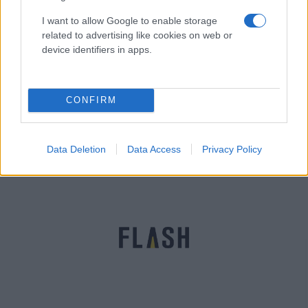
I want to allow Google to enable storage
related to advertising like cookies on web or
device identifiers in apps.
Intralot: Αυξήθηκαν στα 122,9 εκατ. τα EBITDA το
CONFIRM
2022
Τάνια
11.04.2023 12:44
Γκιώση
Data Deletion
Data Access
Privacy Policy