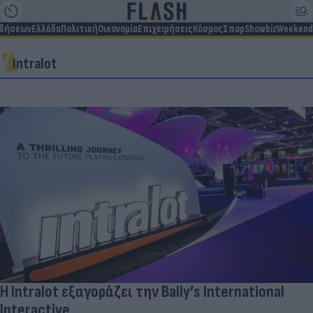
ιδήσεων
Ελλάδα
Πολιτική
Οικονομία
Επιχειρήσεις
Κόσμος
Σπορ
Showbiz
Weekend
Intralot
Η Intralot εξαγοράζει την Bally’s International
Interactive