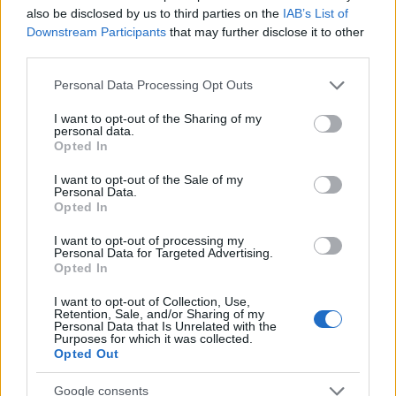
also be disclosed by us to third parties on the
IAB’s List of
Downstream Participants
that may further disclose it to other
third parties.
Please note that this website/app uses one or more Google
Personal Data Processing Opt Outs
services and may gather and store information including but
not limited to your visit or usage behaviour. You may click to
I want to opt-out of the Sharing of my
personal data.
grant or deny consent to Google and its third-party tags to
Opted In
use your data for below specified purposes in below Google
consent section.
I want to opt-out of the Sale of my
Personal Data.
Opted In
Intralot: Καθαρά κέρδη 3,1 εκατ. το Α' τρίμηνο
I want to opt-out of processing my
Τάνια
Personal Data for Targeted Advertising.
31.05.2023 15:29
Γκιώση
Opted In
I want to opt-out of Collection, Use,
Retention, Sale, and/or Sharing of my
Personal Data that Is Unrelated with the
Purposes for which it was collected.
Opted Out
Google consents