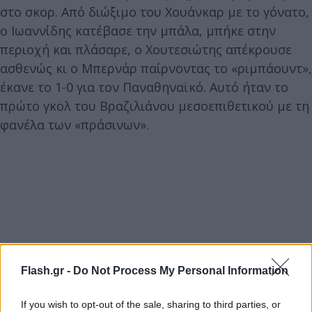
στο σκορ. Από διώξιμο του Χουάνκαρ με το γόνατο,
ο Ιωαννίδης κατέβασε την μπάλα, μπήκε στην
περιοχή και πλάσαρε, ο Χουτεσιώτης απέκρουσε
ασθενώς κι ο Μπερνάρ παίρνοντας το «ριμπάουντ»,
έκανε το 1-0 για τον Παναθηναϊκό. Αυτό ήταν το
πρώτο γκολ του Βραζιλιάνου μεσοεπιθετικού με τη
φανέλα των «πράσινων».
Flash.gr -
Do Not Process My Personal Information
If you wish to opt-out of the sale, sharing to third parties, or