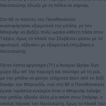
Χουτεσιώτης έδιωξε με τα πόδια σε κόρνερ.
Στο 66’ οι παίκτες του Παναθηναϊκού
κυκλοφόρησαν εξαιρετικά την μπάλα, με τον
Μπερνάρ να βγάζει πολύ ωραία κάθετη πάσα στον
Τσέριν, όμως το πλασέ του Σλοβένου μέσου με το
αριστερό, «έβγαλε» με εξαιρετική επέμβαση ο
Χουτεσιώτης.
Πέντε λεπτά αργότερα (71’) ο Άοσμαν βρήκε λίγο
χώρο έξω απ’ την περιοχή και σούταρε με τη μία,
με την μπάλα να φεύγει ελάχιστα άουτ από το δεξί
δοκάρι του Μπρινιόλι, ενώ στο 80’ ο Παναθηναϊκός
έχασε τεράστια ευκαιρία όταν ο Μπερνάρ έκλεψε
την μπάλα, έβγαλε άλλη μία ασίστ στον Σπόραρ, ο
οποίος πέρασε τον Χουτεσιώτη, όμως το πλασέ του