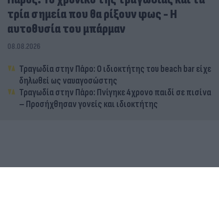
τρία σημεία που θα ρίξουν φως - Η
αυτοθυσία του μπάρμαν
08.08.2026
Τραγωδία στην Πάρο: Ο ιδιοκτήτης του beach bar είχε
δηλωθεί ως ναυαγοσώστης
Τραγωδία στην Πάρο: Πνίγηκε 4χρονο παιδί σε πισίνα
– Προσήχθησαν γονείς και ιδιοκτήτης