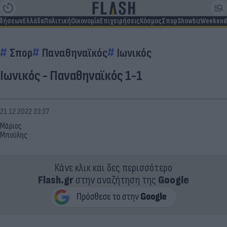
ιδήσεων
Ελλάδα
Πολιτική
Οικονομία
Επιχειρήσεις
Κόσμος
Σπορ
Showbiz
Weekend
Σπορ
Παναθηναϊκός
Ιωνικός
Ιωνικός - Παναθηναϊκός 1-1
21.12.2022 23:37
Μάριος
Μπούλης
Κάνε κλικ και δες περισσότερο
Flash.gr
στην αναζήτηση της
Google