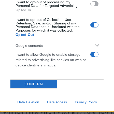
του Παναθηναϊκού και χαμηλή σέντρα του
I want to opt-out of processing my
Personal Data for Targeted Advertising.
Μπερνάρ προς τον Παλάσιος, ο Αργεντινός από τα
Opted In
πέντε μέτρα σούταρε στο αριστερό δοκάρι του
I want to opt-out of Collection, Use,
Χουτεσιώτη.
Retention, Sale, and/or Sharing of my
Personal Data that Is Unrelated with the
Purposes for which it was collected.
Opted Out
Στο 34’ οι «πράσινοι» πλησίασαν ξανά στο γκολ με
ένα καλοχτυπημένο φάουλ του Μπερνάρ που
Google consents
«έξυσε» το δεξί δοκάρι της εστίας του Ιωνικού, ενώ
I want to allow Google to enable storage
στο 44’ από σέντρα του Σάκιτς, ο Μάντζης έπιασε
related to advertising like cookies on web or
πιεζόμενος την κεφαλιά στο πίσω δοκάρι, αλλά
device identifiers in apps.
σημάδεψε πολύ πάνω απ’ τα δοκάρια.
CONFIRM
Στο δεύτερο ημίχρονο ο Παναθηναϊκός μπήκε λίγο
πιο «νωθρά» στον αγώνα, όμως ξανά ήταν εκείνος
που έχασε την πρώτη μεγάλη ευκαιρία στο 58’ με
Data Deletion
Data Access
Privacy Policy
τον Φώτη Ιωαννίδη, ο οποίος υποδέχθηκε ωραία
την μπάλα, μπήκε στην περιοχή κι εκτέλεσε, αλλά ο