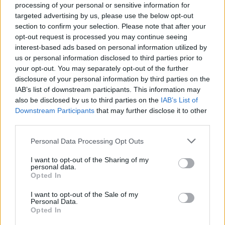
processing of your personal or sensitive information for
targeted advertising by us, please use the below opt-out
section to confirm your selection. Please note that after your
opt-out request is processed you may continue seeing
interest-based ads based on personal information utilized by
us or personal information disclosed to third parties prior to
your opt-out. You may separately opt-out of the further
disclosure of your personal information by third parties on the
IAB’s list of downstream participants. This information may
also be disclosed by us to third parties on the
IAB’s List of
Downstream Participants
that may further disclose it to other
third parties.
Please note that this website/app uses one or more Google
Personal Data Processing Opt Outs
services and may gather and store information including but
not limited to your visit or usage behaviour. You may click to
I want to opt-out of the Sharing of my
personal data.
grant or deny consent to Google and its third-party tags to
Opted In
use your data for below specified purposes in below Google
consent section.
I want to opt-out of the Sale of my
Personal Data.
Δύο λεπτά αργότερα (16’) από ωραία αντεπίθεση
Opted In