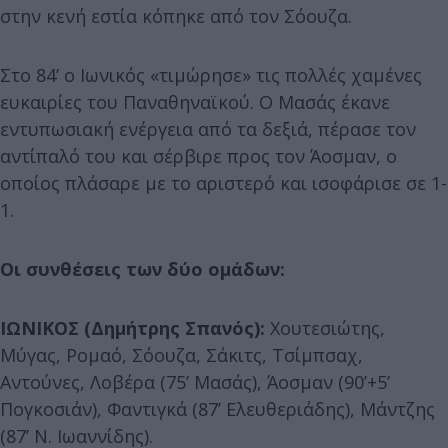
στην κενή εστία κόπηκε από τον Σόουζα.
Στο 84’ ο Ιωνικός «τιμώρησε» τις πολλές χαμένες
ευκαιρίες του Παναθηναϊκού. Ο Μασάς έκανε
εντυπωσιακή ενέργεια από τα δεξιά, πέρασε τον
αντίπαλό του και σέρβιρε προς τον Άοσμαν, ο
οποίος πλάσαρε με το αριστερό και ισοφάρισε σε 1-
1.
Οι συνθέσεις των δύο ομάδων:
ΙΩΝΙΚΟΣ (Δημήτρης Σπανός):
Χουτεσιώτης,
Μύγας, Ρομαό, Σόουζα, Σάκιτς, Τσίμπσαχ,
Αντούνες, Λοβέρα (75’ Μασάς), Άοσμαν (90’+5’
Πογκοσιάν), Φαντιγκά (87’ Ελευθεριάδης), Μάντζης
(87’ Ν. Ιωαννίδης).