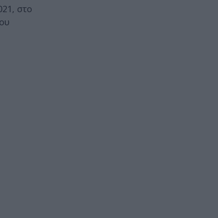
21, στο
που