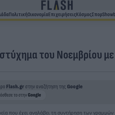
λάδα
Πολιτική
Οικονομία
Επιχειρήσεις
Κόσμος
Σπορ
Showb
υστύχημα του Νοεμβρίου με
ερο
Flash.gr
στην αναζήτηση της
Google
ιρεία που έχει αναλάβει τη συντήρηση των γραμμών