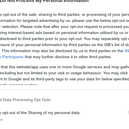
Do Not Process My Personal Information
αν το ειδικό μηχάνημα λείανσης των γραμμών ξεκί
to opt-out of the sale, sharing to third parties, or processing of your per
ρίς να μπορεί να σταματήσει, με το σύστημα πέδησ
formation for targeted advertising by us, please use the below opt-out s
. Η απόφαση ήταν να σταματήσει η πορεία του μηχα
r selection. Please note that after your opt-out request is processed y
η ζωή του, στην προσπάθεια του να πηδήξει από το
eing interest-based ads based on personal information utilized by us or
disclosed to third parties prior to your opt-out. You may separately opt-
losure of your personal information by third parties on the IAB’s list of
πόρισμα καταλογίζει ευθύνες στην γερμανική εταιρε
. This information may also be disclosed by us to third parties on the
IA
είανσης των γραμμών και στην οποία ανήκει το μηχ
Participants
that may further disclose it to other third parties.
ουν πως το συγκεκριμένο όχημα είχε παρουσιάσει α
 that this website/app uses one or more Google services and may gath
ί πάλι ο έλεγχος των φρένων. Την ίδια ώρα, βέβαια
including but not limited to your visit or usage behaviour. You may click 
 to Google and its third-party tags to use your data for below specifi
μετωπίζει κάποιο πρόβλημα.
ogle consent section.
l Data Processing Opt Outs
o opt-out of the Sharing of my personal data.
In