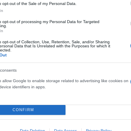
o opt-out of the Sale of my Personal Data.
In
to opt-out of processing my Personal Data for Targeted
ing.
In
o opt-out of Collection, Use, Retention, Sale, and/or Sharing
ersonal Data that Is Unrelated with the Purposes for which it
lected.
ποια ευθύνη, γίνεται, όμως, αναφορά σε πιθανά μέ
Out
νεξέλεγκτη πορεία της μηχανής με ασφαλέστερο τρό
consents
o allow Google to enable storage related to advertising like cookies on
evice identifiers in apps.
λέα που θα αποφασίσει το αν θα ασκηθούν ποινικές
 το οποίο μετά το δυστύχημα προχώρησε στη σύστα
CONFIRM
ορίσματος, η ΣΤΑΣΥ αναμένεται να κηρύξει έκπτωτη
 λείανση και των γραμμών του δικτύου του μετρό τη
Data Deletion
Data Access
Privacy Policy