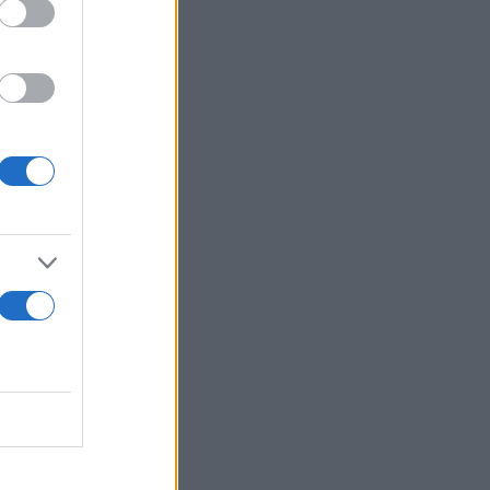
τρα που θα
πο.
 διώξεις
ση ειδικής
 από το
ς Αθήνας,