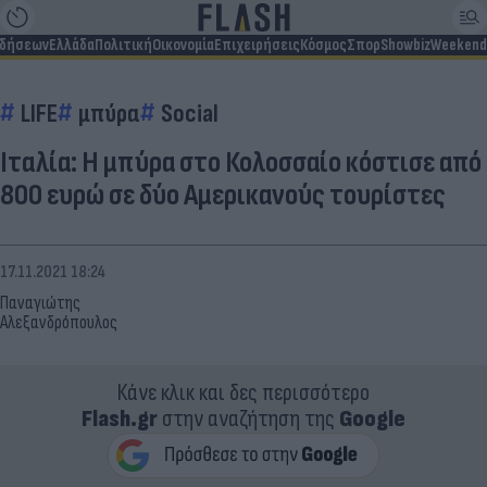
ιδήσεων
Ελλάδα
Πολιτική
Οικονομία
Επιχειρήσεις
Κόσμος
Σπορ
Showbiz
Weekend
LIFE
μπύρα
Social
Ιταλία: Η μπύρα στο Κολοσσαίο κόστισε από
800 ευρώ σε δύο Αμερικανούς τουρίστες
17.11.2021 18:24
Παναγιώτης
Αλεξανδρόπουλος
Κάνε κλικ και δες περισσότερο
Flash.gr
στην αναζήτηση της
Google