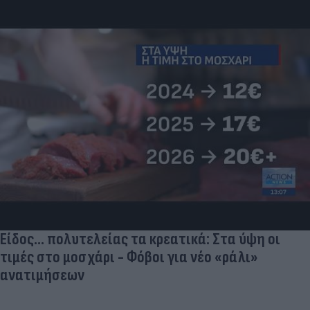
Γιατί οι Έλληνες γελάσαμε πολύ με τη νέα
φανέλα του Σαλάχ (αλλά δεν είναι, προφανώς,
αυτό που νομίζουμε)