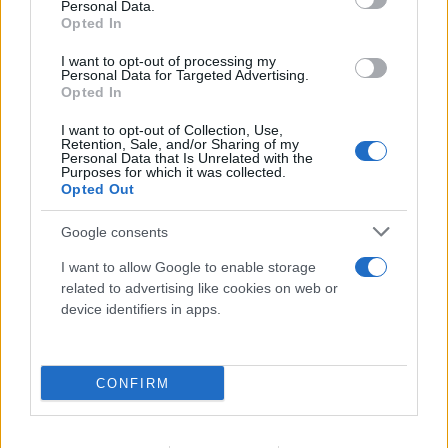
Personal Data.
Opted In
I want to opt-out of processing my
Personal Data for Targeted Advertising.
Opted In
I want to opt-out of Collection, Use,
Retention, Sale, and/or Sharing of my
Personal Data that Is Unrelated with the
Purposes for which it was collected.
Opted Out
Google consents
I want to allow Google to enable storage
«Hot-dry-windy»: Το καιρικό κοκτέιλ που
related to advertising like cookies on web or
προκαλεί συναγερμό για φωτιές το
device identifiers in apps.
επόμενο 48ωρο
08.08.2026
CONFIRM