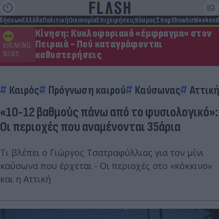
ιδήσεων
Ελλάδα
Πολιτική
Οικονομία
Επιχειρήσεις
Κόσμος
Σπορ
Showbiz
Weekend
Κίνηση: Κυκλοφοριακό «έμφραγμα» στον
Πειραιά - Πού καταγράφονται
BREAKING
καθυστερήσεις
NEWS
Καιρός
Πρόγνωση καιρού
Καύσωνας
Αττικ
«10-12 βαθμούς πάνω από το φυσιολογικό»:
Οι περιοχές που αναμένονται 35άρια
Τι βλέπει ο Γιώργος Τσατραφύλλιας για τον μίνι
καύσωνα που έρχεται - Οι περιοχές στο «κόκκινο»
και η Αττική