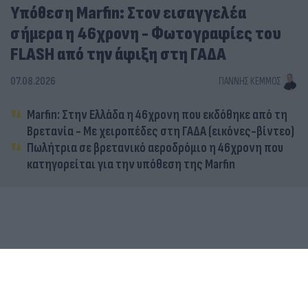
Υπόθεση Marfin: Στον εισαγγελέα
σήμερα η 46χρονη - Φωτογραφίες του
FLASH από την άφιξη στη ΓΑΔΑ
07.08.2026
ΓΙΆΝΝΗΣ ΚΈΜΜΟΣ
Marfin: Στην Ελλάδα η 46χρονη που εκδόθηκε από τη
Βρετανία - Με χειροπέδες στη ΓΑΔΑ (εικόνες-βίντεο)
Πωλήτρια σε βρετανικό αεροδρόμιο η 46χρονη που
κατηγορείται για την υπόθεση της Marfin