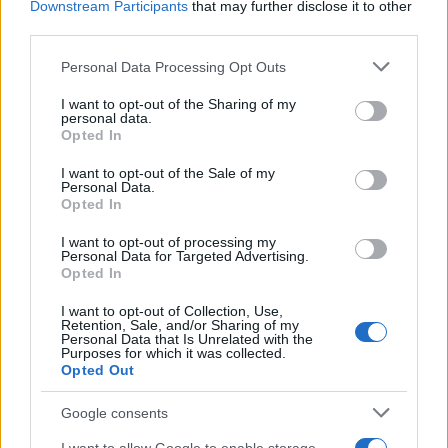
Downstream Participants
that may further disclose it to other
third parties.
Please note that this website/app uses one or more Google
Personal Data Processing Opt Outs
services and may gather and store information including but
not limited to your visit or usage behaviour. You may click to
I want to opt-out of the Sharing of my
personal data.
grant or deny consent to Google and its third-party tags to
Opted In
use your data for below specified purposes in below Google
consent section.
I want to opt-out of the Sale of my
Personal Data.
Opted In
I want to opt-out of processing my
Personal Data for Targeted Advertising.
Opted In
I want to opt-out of Collection, Use,
Retention, Sale, and/or Sharing of my
Personal Data that Is Unrelated with the
Purposes for which it was collected.
Opted Out
Οι περιοχές που θα επηρεάσει το κύμα αυτό
Google consents
αρχικά είναι η δυτική και νότια Ελλάδα με τη