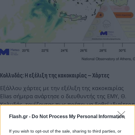
Κολλυδάς: Η εξέλιξη της
κακοκαιρίας
– Χάρτες
Εξάλλου χάρτες με την εξέλιξη της κακοκαιρίας
Elias σήμερα ανάρτησε ο διευθυντής της ΕΜΥ, Θ.
Κολυδάς, τονίζοντας πως πρέπει να δοθεί ιδιαίτερη
βαρύτητα «στην ευρεία περιοχή Σπερχειάδας –
Flash.gr -
Do Not Process My Personal Information
Μερικώς νότια Θεσσαλία και Πήλιο».
If you wish to opt-out of the sale, sharing to third parties, or