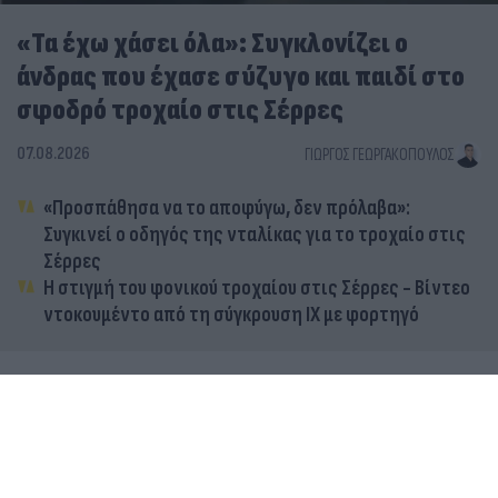
«Τα έχω χάσει όλα»: Συγκλονίζει ο
άνδρας που έχασε σύζυγο και παιδί στο
σφοδρό τροχαίο στις Σέρρες
07.08.2026
ΓΙΏΡΓΟΣ ΓΕΩΡΓΑΚΌΠΟΥΛΟΣ
«Προσπάθησα να το αποφύγω, δεν πρόλαβα»:
Συγκινεί ο οδηγός της νταλίκας για το τροχαίο στις
Σέρρες
Η στιγμή του φονικού τροχαίου στις Σέρρες - Βίντεο
ντοκουμέντο από τη σύγκρουση ΙΧ με φορτηγό