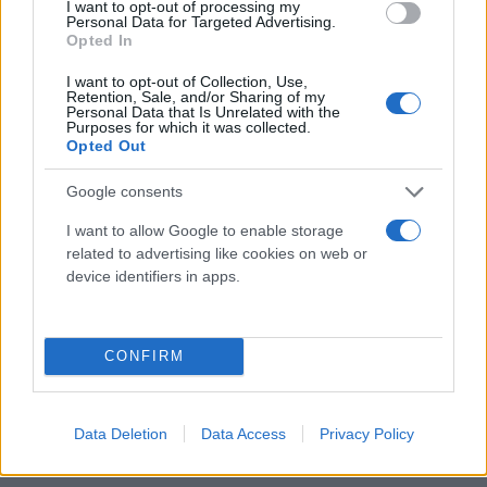
I want to opt-out of processing my
Personal Data for Targeted Advertising.
Opted In
I want to opt-out of Collection, Use,
Retention, Sale, and/or Sharing of my
Personal Data that Is Unrelated with the
Purposes for which it was collected.
Opted Out
Google consents
📌Η ΕΞΕΛΙΞΗ ΤΗΣ ΚΑΚΟΚΑΙΡΙΑΣ
#StormElias
ΤΗΝ
I want to allow Google to enable storage
ΤΕΤΑΡΤΗ
related to advertising like cookies on web or
✅Ακολουθούμε τα προγνωστικά
device identifiers in apps.
✅ Ιδιαίτερη βαρύτητα στη ευρεία περιοχή
Σπερχειάδας -Μερικώς νότια Θεσσαλία & Πήλιο
✅Ευχαριστούμε την εταιρεία 3Δ για την διάθεση
CONFIRM
της εικόνας
#Radar
και χρήση για
#Nowcasting
@GSCP_GR
@EMY_HNMS
Data Deletion
Data Access
Privacy Policy
pic.twitter.com/duxdRUVXVk