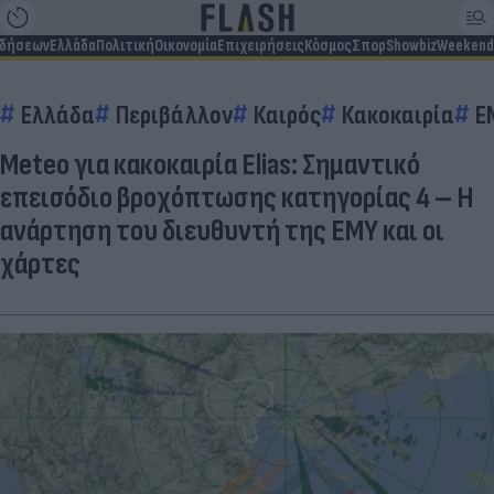
ιδήσεων
Ελλάδα
Πολιτική
Οικονομία
Επιχειρήσεις
Κόσμος
Σπορ
Showbiz
Weekend
Ελλάδα
Περιβάλλον
Καιρός
Κακοκαιρία
Ε
Meteo για κακοκαιρία Elias: Σημαντικό
επεισόδιο βροχόπτωσης κατηγορίας 4 – Η
ανάρτηση του διευθυντή της ΕΜΥ και οι
χάρτες