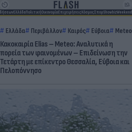
ιδήσεων
Ελλάδα
Πολιτική
Οικονομία
Επιχειρήσεις
Κόσμος
Σπορ
Showbiz
Weekend
Ελλάδα
Περιβάλλον
Καιρός
Εύβοια
Meteo
Κακοκαιρία Elias – Meteo: Αναλυτικά η
πορεία των φαινομένων – Επιδείνωση την
Τετάρτη με επίκεντρο Θεσσαλία, Εύβοια και
Πελοπόννησο