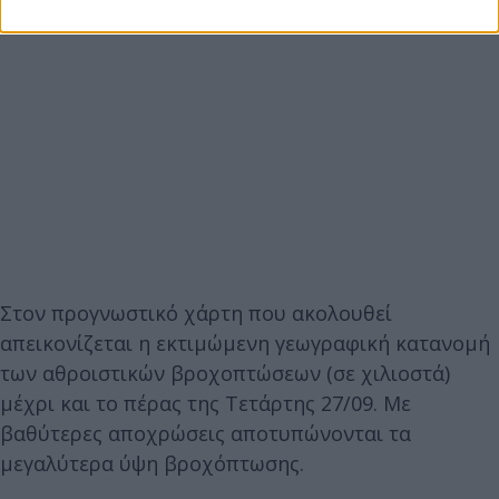
Στον προγνωστικό χάρτη που ακολουθεί
απεικονίζεται η εκτιμώμενη γεωγραφική κατανομή
των αθροιστικών βροχοπτώσεων (σε χιλιοστά)
μέχρι και το πέρας της Τετάρτης 27/09. Με
βαθύτερες αποχρώσεις αποτυπώνονται τα
μεγαλύτερα ύψη βροχόπτωσης.