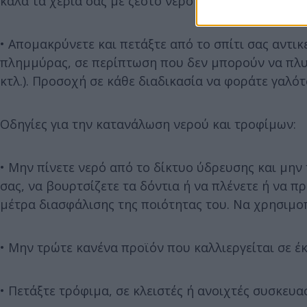
καλά τα χέρια σας με ζεστό νερό και σαπούνι.
• Απομακρύνετε και πετάξτε από το σπίτι σας αντικ
πλημμύρας, σε περίπτωση που δεν μπορούν να πλυθ
κτλ.). Προσοχή σε κάθε διαδικασία να φοράτε γαλό
Οδηγίες για την κατανάλωση νερού και τροφίμων:
• Μην πίνετε νερό από το δίκτυο ύδρευσης και μην 
σας, να βουρτσίζετε τα δόντια ή να πλένετε ή να 
μέτρα διασφάλισης της ποιότητας του. Να χρησιμο
• Μην τρώτε κανένα προϊόν που καλλιεργείται σε έκ
• Πετάξτε τρόφιμα, σε κλειστές ή ανοιχτές συσκευα