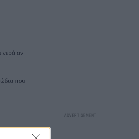
α νερά αν
λώδια που