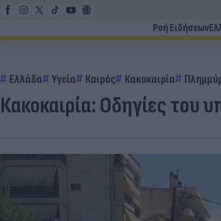
Ροή Ειδήσεων
Ελ
Ελλάδα
Υγεία
Καιρός
Κακοκαιρία
Πλημμύ
Κακοκαιρία: Οδηγίες του υ