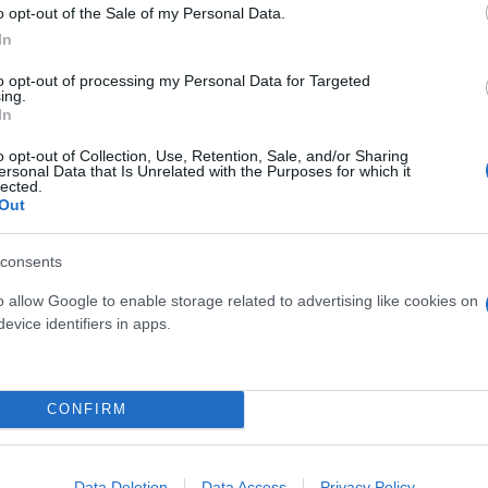
o opt-out of the Sale of my Personal Data.
In
to opt-out of processing my Personal Data for Targeted
ing.
In
o opt-out of Collection, Use, Retention, Sale, and/or Sharing
ersonal Data that Is Unrelated with the Purposes for which it
lected.
Out
consents
 ή νερό με πίεση, μπορεί να προκαλέσετε πιτσίλισμ
o allow Google to enable storage related to advertising like cookies on
ν είναι εφικτό.
evice identifiers in apps.
φικτό με απολυμαντικό τύπου χλωρίνης η άλλο απο
CONFIRM
υτά ξεχωριστά με ζεστό νερό και απορρυπαντικό κα
Data Deletion
Data Access
Privacy Policy