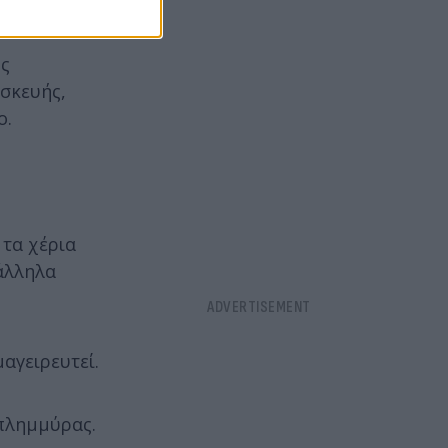
ης
σκευής,
ο.
 τα χέρια
τάλληλα
αγειρευτεί.
 πλημμύρας.