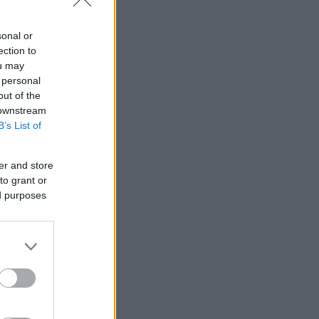
sonal or
ection to
ou may
 personal
out of the
 downstream
B’s List of
 μακρύ ραβδί
 να
er and store
to grant or
ed purposes