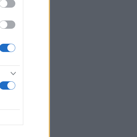
α οπότε
λυμαντικό.
ι πλύνετε