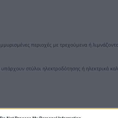
λημμυρισμένες περιοχές με τρεχούμενα ή λιμνάζοντ
υ υπάρχουν στύλοι ηλεκτροδότησης ή ηλεκτρικά κα