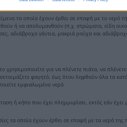
είμενα τα οποία έχουν έρθει σε επαφή με το νερό τ
ούν ή να απολυμανθούν (π.χ. στρώματα, είδη οικο
τσες, αδιάβροχα γάντια, μακριά ρούχα και αδιάβροχ
το χρησιμοποιείτε για να πλένετε πιάτα, να πλένετε
προετοιμάζετε φαγητό, έως ότου ληφθούν όλα τα κα
ποιείτε εμφιαλωμένο νερό.
ταση ή κήπο που έχει πλημμυρίσει, εκτός εάν έχει μ
σίες τα οποία έχουν έρθει σε επαφή με τα νερά της