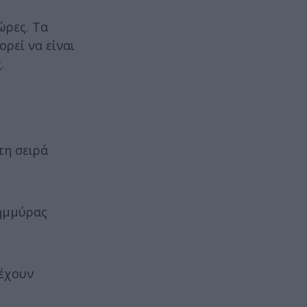
ώρες. Τα
ρεί να είναι
.
τη σειρά
λημμύρας
 έχουν