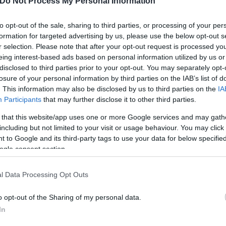
Do Not Process My Personal Information
to opt-out of the sale, sharing to third parties, or processing of your per
formation for targeted advertising by us, please use the below opt-out s
r selection. Please note that after your opt-out request is processed y
eing interest-based ads based on personal information utilized by us or
disclosed to third parties prior to your opt-out. You may separately opt-
losure of your personal information by third parties on the IAB’s list of
. This information may also be disclosed by us to third parties on the
IA
περιοχές φορέστε γαλότσες και χρησιμοποιήστε ένα
Participants
that may further disclose it to other third parties.
γετε αγωγούς λυμάτων και αποχετεύσεις που μπορεί
 that this website/app uses one or more Google services and may gath
including but not limited to your visit or usage behaviour. You may click 
 to Google and its third-party tags to use your data for below specifi
ogle consent section.
l Data Processing Opt Outs
χα και αδιάβροχο.
o opt-out of the Sharing of my personal data.
In