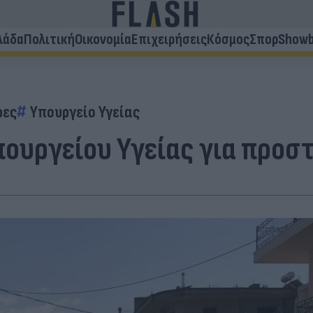
λάδα
Πολιτική
Οικονομία
Επιχειρήσεις
Κόσμος
Σπορ
Showb
ρες
Υπουργείο Υγείας
πουργείου Υγείας για προσ