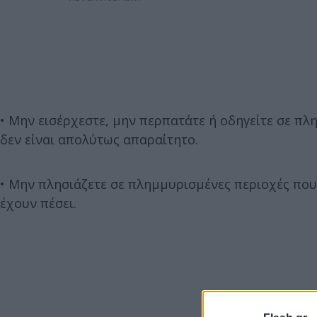
• Μην εισέρχεστε, μην περπατάτε ή οδηγείτε σε π
δεν είναι απολύτως απαραίτητο.
• Μην πλησιάζετε σε πλημμυρισμένες περιοχές πο
έχουν πέσει.