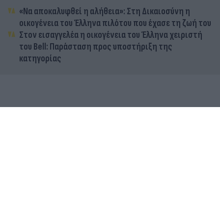
«Να αποκαλυφθεί η αλήθεια»: Στη Δικαιοσύνη η
οικογένεια του Έλληνα πιλότου που έχασε τη ζωή του
Στον εισαγγελέα η οικογένεια του Έλληνα χειριστή
του Bell: Παράσταση προς υποστήριξη της
κατηγορίας