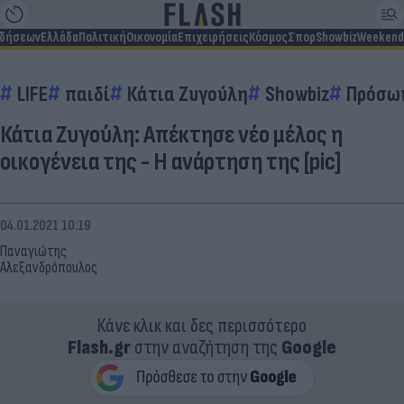
ιδήσεων
Ελλάδα
Πολιτική
Οικονομία
Επιχειρήσεις
Κόσμος
Σπορ
Showbiz
Weekend
LIFE
παιδί
Κάτια Ζυγούλη
Showbiz
Πρόσω
Κάτια Ζυγούλη: Απέκτησε νέο μέλος η
οικογένεια της - Η ανάρτηση της [pic]
04.01.2021 10:19
Παναγιώτης
Αλεξανδρόπουλος
Κάνε κλικ και δες περισσότερο
Flash.gr
στην αναζήτηση της
Google