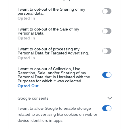
services and may gather and store information including but
Η Κάτια (Αικατερίνη) Ζυγούλη (Θεσσαλονίκη, 3
not limited to your visit or usage behaviour. You may click to
I want to opt-out of the Sharing of my
Ιουλίου 1978) είναι Ελληνίδα μοντέλο.Σε ηλικία 18
personal data.
grant or deny consent to Google and its third-party tags to
Opted In
ετών κι ενώ ήταν ήδη μέλος σε πρακτορείο
use your data for below specified purposes in below Google
consent section.
μοντέλων, αποφάσισε να εγκατασταθεί στην Αθήνα
I want to opt-out of the Sale of my
Personal Data.
για τον διαγωνισμό ομορφιάς "Elite Model Look
Opted In
1996", όπου τελικά κέρδισε τον τίτλο. Ένα χρόνο
I want to opt-out of processing my
αργότερα, έλαβε μέρος στο διαγωνισμό "Playmate
Personal Data for Targeted Advertising.
Opted In
of the Year" που προβλήθηκε από το κανάλι STAR
και στέφθηκε νικήτρια.
I want to opt-out of Collection, Use,
Retention, Sale, and/or Sharing of my
Personal Data that Is Unrelated with the
Purposes for which it was collected.
Έπειτα, έζησε και εργάστηκε κατά διαστήματα στο
Opted Out
Παρίσι, τη Νέα Υόρκη και το Λος Άντζελες, όπου
Google consents
συνεργάστηκε με μεγάλους οίκους μόδας αλλά
επέστρεψε στην Ελλάδα διότι ένιωθε μοναξιά στο
I want to allow Google to enable storage
related to advertising like cookies on web or
εξωτερικό. Έχει ψηφιστεί δύο φορές "Μοντέλο της
device identifiers in apps.
Χρονιάς" από την ελληνική βιομηχανία μόδας (2002