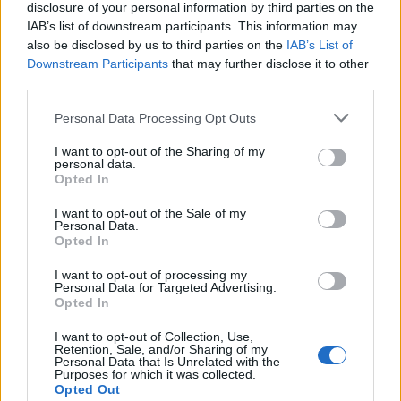
disclosure of your personal information by third parties on the
Τα μαργαριτάρια αναφέρονται ιστορικά ως
IAB’s list of downstream participants. This information may
also be disclosed by us to third parties on the
IAB’s List of
«πένθιμα κοσμήματα», σε μια παράδοση που
Downstream Participants
that may further disclose it to other
χρονολογείται από την εποχή της βασίλισσας
third parties.
Βικτωρίας του Ηνωμένου Βασιλείου (1837-1901,
Please note that this website/app uses one or more Google
Personal Data Processing Opt Outs
περίοδος βασιλείας της). Μετά τον θάνατο του
services and may gather and store information including but
συζύγου της, πρίγκιπα Αλβέρτου της Σαξονίας-
not limited to your visit or usage behaviour. You may click to
I want to opt-out of the Sharing of my
personal data.
Κοβούργου και Γκότα (1819-1861), η βασίλισσα
grant or deny consent to Google and its third-party tags to
Opted In
use your data for below specified purposes in below Google
Βικτωρία φορούσε μόνο μαύρα για 40 χρόνια και
consent section.
I want to opt-out of the Sale of my
τα αξεσουάρ της ήταν αποκλειστικά και μόνο
Personal Data.
μαργαριτάρια.
Opted In
I want to opt-out of processing my
Personal Data for Targeted Advertising.
Τα μαργαριτάρια θεωρήθηκε ότι αντιπροσώπευαν
Opted In
τα δάκρυά της και έτσι φορούσε αλυσίδες από αυτά
I want to opt-out of Collection, Use,
για το υπόλοιπο της ζωής της. Η απόφαση της
Retention, Sale, and/or Sharing of my
Personal Data that Is Unrelated with the
Λετίθια να φορέσει μια τέτοια καρφίτσα μαρτυρά
Purposes for which it was collected.
Opted Out
τη σημασία της επίσημης περίστασης και της