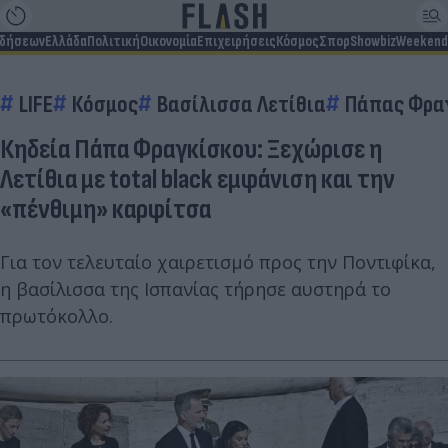
ιδήσεων
Ελλάδα
Πολιτική
Οικονομία
Επιχειρήσεις
Κόσμος
Σπορ
Showbiz
Weekend
LIFE
Κόσμος
Βασίλισσα Λετίθια
Πάπας Φρα
Κηδεία Πάπα Φραγκίσκου: Ξεχώρισε η
Λετίθια με total black εμφάνιση και την
«πένθιμη» καρφίτσα
Για τον τελευταίο χαιρετισμό προς την Ποντιφίκα,
η βασίλισσα της Ισπανίας τήρησε αυστηρά το
πρωτόκολλο.