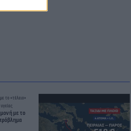
μμονή με το
 πρόβλημα