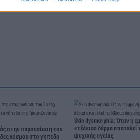
Skin dysmorphia: Όταν η ε
«τέλειο» δέρμα αποτελεί
ός στην παρουσίαση του
ψυχικής υγείας
άδες κόσμου στο γήπεδο