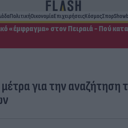
λάδα
Πολιτική
Οικονομία
Επιχειρήσεις
Κόσμος
Σπορ
Showb
κό «έμφραγμα» στον Πειραιά - Πού κατ
ι μέτρα για την αναζήτηση
ων