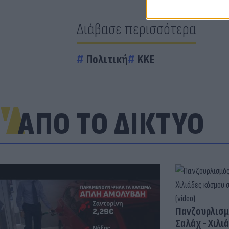
Διάβασε περισσότερα
Πολιτική
KKE
ΑΠΟ ΤΟ ΔΙΚΤΥΟ
Πανζουρλισμ
Σαλάχ - Χιλι