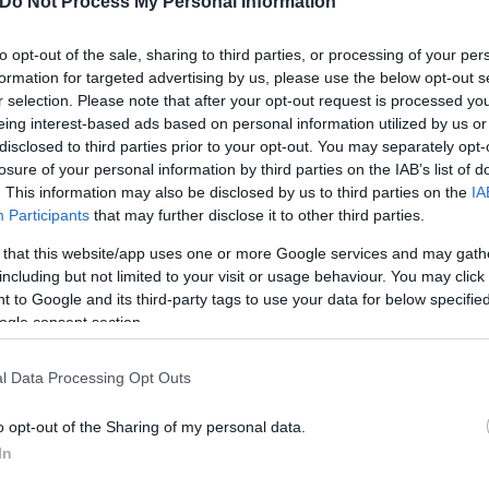
Do Not Process My Personal Information
 και πλημμυροπαθείς, αντιμετωπίζονται σαν απλοί 
to opt-out of the sale, sharing to third parties, or processing of your per
χωρητικότητα των δομών – φυλακών. Οι μεν πρόσφυγ
formation for targeted advertising by us, please use the below opt-out s
r selection. Please note that after your opt-out request is processed y
ήδη επιβαρυμένες, μακρυά από τον τόπο όπου πολλ
eing interest-based ads based on personal information utilized by us or
να αποδεχθούν την “προσωρινή λύση” (που συνήθως
disclosed to third parties prior to your opt-out. You may separately opt-
οπέδων, χωρίς ταυτόχρονο σχεδιασμό για την υγειο
losure of your personal information by third parties on the IAB’s list of
. This information may also be disclosed by us to third parties on the
IA
αποκατάσταση των ζημιών. Ντροπή!» προσθέτει η αν
Participants
that may further disclose it to other third parties.
 that this website/app uses one or more Google services and may gath
including but not limited to your visit or usage behaviour. You may click 
ην αναζήτηση των αγνοούμενων μεταναστών και πρ
 to Google and its third-party tags to use your data for below specifi
ogle consent section.
ωρίς χαρτιά” στα χωράφια και στην κτηνοτροφία, γι
 για την στέγαση των πληγέντων σε ξενοδοχεία, κ
l Data Processing Opt Outs
των χρημάτων από το κράτος. Να εξασφαλισθεί η πλ
χρειάζονται».
o opt-out of the Sharing of my personal data.
In