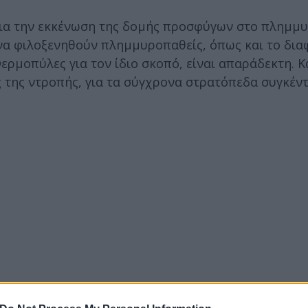
για την εκκένωση της δομής προσφύγων στο πλημμ
να φιλοξενηθούν πλημμυροπαθείς, όπως και το δια
ρμοπύλες για τον ίδιο σκοπό, είναι απαράδεκτη. Κ
ές της ντροπής, για τα σύγχρονα στρατόπεδα συγκέ