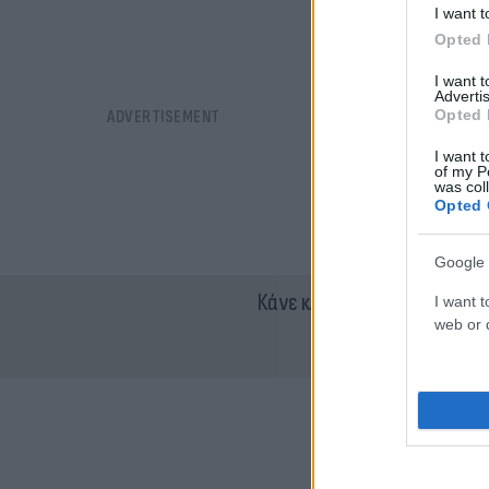
I want t
Opted 
I want 
Advertis
Opted 
I want t
of my P
was col
Opted 
Google 
Κάνε κλικ και δες περισσότ
I want t
web or d