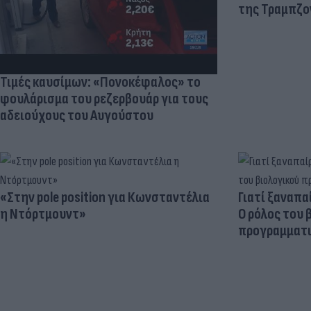
της Τραμπζον
Τιμές καυσίμων: «Πονοκέφαλος» το
φουλάρισμα του ρεζερβουάρ για τους
αδειούχους του Αυγούστου
«Στην pole position για Κωνσταντέλια
Γιατί ξαναπα
η Ντόρτμουντ»
Ο ρόλος του 
προγραμματι