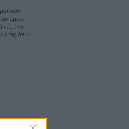
υρισμένο
φαινόμενο
άπως έτσι,
ντρωσης όπου