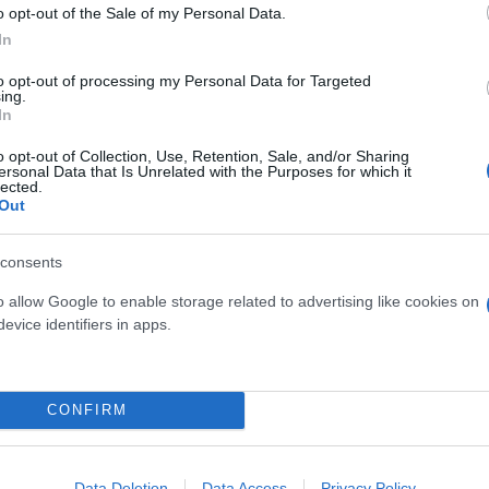
o opt-out of the Sale of my Personal Data.
In
to opt-out of processing my Personal Data for Targeted
ing.
In
o opt-out of Collection, Use, Retention, Sale, and/or Sharing
ersonal Data that Is Unrelated with the Purposes for which it
lected.
Out
consents
ερο
Flash.gr
στην αναζήτηση της
Google
o allow Google to enable storage related to advertising like cookies on
evice identifiers in apps.
CONFIRM
Data Deletion
Data Access
Privacy Policy