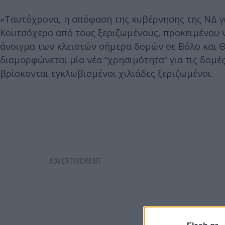
«Ταυτόχρονα, η απόφαση της κυβέρνησης της ΝΔ 
Κουτσόχερο από τους ξεριζωμένους, προκειμένου 
άνοιγμα των κλειστών σήμερα δομών σε Βόλο και Θε
διαμορφώνεται μία νέα “χρησιμότητα” για τις δομ
βρίσκονται εγκλωβισμένοι χιλιάδες ξεριζωμένοι.