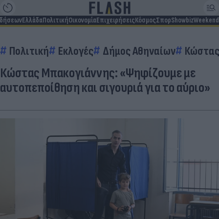
ιδήσεων
Ελλάδα
Πολιτική
Οικονομία
Επιχειρήσεις
Κόσμος
Σπορ
Showbiz
Weekend
Πολιτική
Εκλογές
Δήμος Αθηναίων
Κώστας
Κώστας Μπακογιάννης: «Ψηφίζουμε με
αυτοπεποίθηση και σιγουριά για το αύριο»