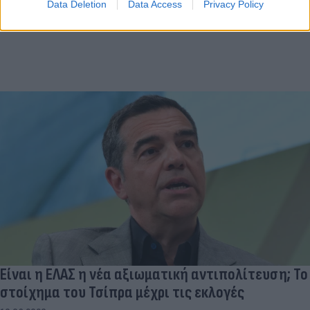
Data Deletion
Data Access
Privacy Policy
Είναι η ΕΛΑΣ η νέα αξιωματική αντιπολίτευση; Το
στοίχημα του Τσίπρα μέχρι τις εκλογές