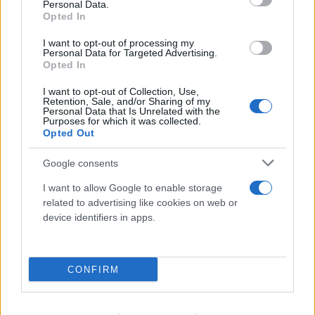
Personal Data.
Opted In
I want to opt-out of processing my
Personal Data for Targeted Advertising.
Opted In
I want to opt-out of Collection, Use,
Retention, Sale, and/or Sharing of my
Personal Data that Is Unrelated with the
Οι ξεκαρδιστικές μιμήσεις του
Purposes for which it was collected.
Opted Out
Αντετοκούνμπο στις πιο αστείες
γκριμάτσες του Μπαμ Αντεμπάγιο
Google consents
10.08.2026
I want to allow Google to enable storage
related to advertising like cookies on web or
device identifiers in apps.
CONFIRM