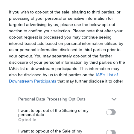
Τα κτίρια των φυλακών θα έχουν μέγιστο
επιτρεπόμενο ύψος τα 9 μέτρα ενώ για τις
If you wish to opt-out of the sale, sharing to third parties, or
υποδομές ασφαλείας, παρατηρητηρίων και ελέγχου
processing of your personal or sensitive information for
targeted advertising by us, please use the below opt-out
το μέγιστο επιτρεπόμενο ύψος θα είναι τα 14
section to confirm your selection. Please note that after your
μέτρα.
opt-out request is processed you may continue seeing
interest-based ads based on personal information utilized by
us or personal information disclosed to third parties prior to
your opt-out. You may separately opt-out of the further
disclosure of your personal information by third parties on the
IAB’s list of downstream participants. This information may
also be disclosed by us to third parties on the
IAB’s List of
Downstream Participants
that may further disclose it to other
third parties.
Please note that this website/app uses one or more Google
Personal Data Processing Opt Outs
services and may gather and store information including but
not limited to your visit or usage behaviour. You may click to
I want to opt-out of the Sharing of my
personal data.
grant or deny consent to Google and its third-party tags to
Opted In
use your data for below specified purposes in below Google
consent section.
I want to opt-out of the Sale of my