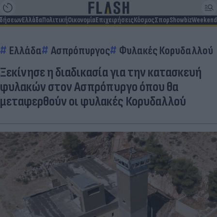
ιδήσεων
Ελλάδα
Πολιτική
Οικονομία
Επιχειρήσεις
Κόσμος
Σπορ
Showbiz
Weekend
Ελλάδα
Ασπρόπυργος
Φυλακές Κορυδαλλού
Ξεκίνησε η διαδικασία για την κατασκευή
φυλακών στον Ασπρόπυργο όπου θα
μεταφερθούν οι φυλακές Κορυδαλλού