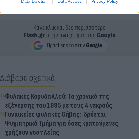
Data Deletion
Data Access
Privacy Policy
εγκαταστάσεων.
Κάνε κλικ και δες περισσότερο
Flash.gr
στην αναζήτηση της
Google
Διάβασε σχετικά
Φυλακές Κορυδαλλού: Το χρονικό της
εξέγερσης του 1995 με τους 4 νεκρούς
Γυναικείες φυλακές Θήβας: Ιδρύεται
Ψυχιατρικό Τμήμα για όσες κρατούμενες
χρήζουν νοσηλείας