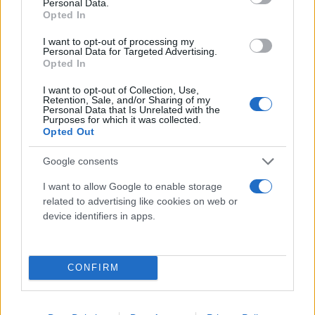
Personal Data.
Opted In
I want to opt-out of processing my
Personal Data for Targeted Advertising.
Opted In
I want to opt-out of Collection, Use,
Retention, Sale, and/or Sharing of my
Personal Data that Is Unrelated with the
Purposes for which it was collected.
Opted Out
Google consents
I want to allow Google to enable storage
related to advertising like cookies on web or
device identifiers in apps.
Τέλος, προβλέπεται η δημιουργία δρόμου
CONFIRM
περιμετρικά των εξωτερικών ορίων των
εγκαταστάσεων των φυλακών, όπως και η
πρόσθετη περίφραξη πλέον αυτής των κτιριακών