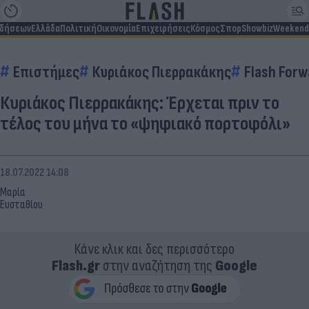
ιδήσεων
Ελλάδα
Πολιτική
Οικονομία
Επιχειρήσεις
Κόσμος
Σπορ
Showbiz
Weekend
Επιστήμες
Κυριάκος Πιερρακάκης
Flash Forw
Κυριάκος Πιερρακάκης: Έρχεται πριν το
τέλος του μήνα το «ψηφιακό πορτοφόλι»
18.07.2022 14:08
Μαρία
Ευσταθίου
Κάνε κλικ και δες περισσότερο
Flash.gr
στην αναζήτηση της
Google