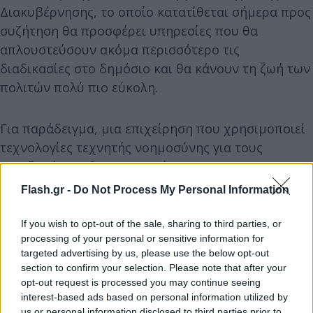
Διακυβέρνησης, το οποίο κατατίθεται σήμερα προς
συζήτηση θα προσφέρει υπηρεσίες που θα
απλουστεύσουν ακόμα περισσότερο τις
διαδικασίες στο δημόσιο και θα κάνουν τη ζωή των
πολιτών πολύ πιο εύκολη.
Για παράδειγμα, μια επιχείρηση που χρησιμοποιεί
τεχνολογίες τεχνητής νοημοσύνης για τους
εργαζομένους θα υποχρεούται να τους
ενημερώνει, ή θα μπορούν πλέον να
Flash.gr -
Do Not Process My Personal Information
χρησιμοποιούνται drones για ταχυδρομικές
υπηρεσίες.
If you wish to opt-out of the sale, sharing to third parties, or
processing of your personal or sensitive information for
targeted advertising by us, please use the below opt-out
section to confirm your selection. Please note that after your
opt-out request is processed you may continue seeing
interest-based ads based on personal information utilized by
us or personal information disclosed to third parties prior to