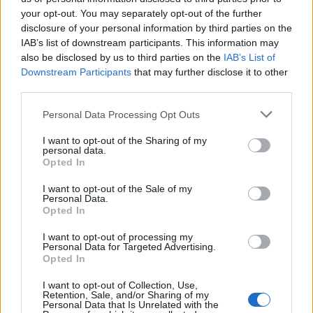
your opt-out. You may separately opt-out of the further
disclosure of your personal information by third parties on the
IAB’s list of downstream participants. This information may
also be disclosed by us to third parties on the
IAB’s List of
Downstream Participants
that may further disclose it to other
third parties.
Please note that this website/app uses one or more Google
Personal Data Processing Opt Outs
services and may gather and store information including but
not limited to your visit or usage behaviour. You may click to
I want to opt-out of the Sharing of my
personal data.
grant or deny consent to Google and its third-party tags to
Opted In
use your data for below specified purposes in below Google
consent section.
I want to opt-out of the Sale of my
Personal Data.
Opted In
I want to opt-out of processing my
Personal Data for Targeted Advertising.
Opted In
I want to opt-out of Collection, Use,
Retention, Sale, and/or Sharing of my
Personal Data that Is Unrelated with the