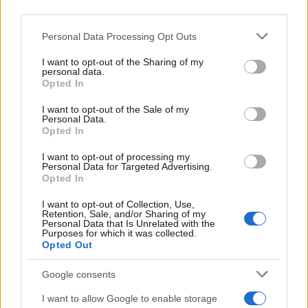
third parties.
Please note that this website/app uses one or more Google
Personal Data Processing Opt Outs
services and may gather and store information including but
not limited to your visit or usage behaviour. You may click to
I want to opt-out of the Sharing of my
personal data.
grant or deny consent to Google and its third-party tags to
Opted In
use your data for below specified purposes in below Google
consent section.
I want to opt-out of the Sale of my
Personal Data.
Opted In
I want to opt-out of processing my
Personal Data for Targeted Advertising.
Opted In
Παράλληλα ο κ. Λέκκας τόνισε ότι «υπάρχει
I want to opt-out of Collection, Use,
προηγούμενη εμπειρία πριν 13 χρόνια και
Retention, Sale, and/or Sharing of my
Personal Data that Is Unrelated with the
γενικότερα οι μεγά – σεισμοί ουσιαστικά
Purposes for which it was collected.
Opted Out
προαναγγέλλονται στην Ιαπωνία από σεισμούς
μικρότερου μεγέθους. Όχι όλοι, αλλά ένας μεγάλος
Google consents
αριθμός. Έτσι λοιπόν, με βάση αυτό το δεδομένο,
I want to allow Google to enable storage
τέθηκαν βέβαια σε συναγερμό όλες οι υπηρεσίες,