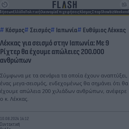
ιδήσεων
Ελλάδα
Πολιτική
Οικονομία
Επιχειρήσεις
Κόσμος
Σπορ
Showbiz
Weekend
Κόσμος
Σεισμός
Ιαπωνία
Ευθύμιος Λέκκας
Λέκκας για σεισμό στην Ιαπωνία: Με 9
Ρίχτερ θα έχουμε απώλειες 200.000
ανθρώπων
Σύμφωνα με τα σενάρια τα οποία έχουν αναπτύξει,
ένας μεγα-σεισμός, ενδεχομένως θα σημάνει ότι θα
έχουμε απώλεια 200 χιλιάδων ανθρώπων, ανέφερε
ο κ. Λέκκας.
10.08.2024 14:12
Συντακτική