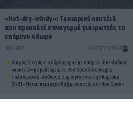
«Hot-dry-windy»: Το καιρικό κοκτέιλ
που προκαλεί συναγερμό για φωτιές το
επόμενο 48ωρο
08.08.2026
ΠΑΝΑΓΙΏΤΗΣ ΣΠΑΝΌΣ
Καιρός: Στα ύψη ο υδράργυρος με 39άρια - Επικίνδυνο
«κοκτέιλ» με μελτέμια, σε Red Code 4 περιοχές
Πολύ υψηλός κίνδυνος πυρκαγιάς για την Κυριακή
(9/8) - Ποιες περιοχές θα βρίσκονται σε «Red Code»