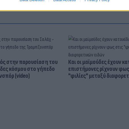
ός στην παρουσίαση του
Και οι μαϊμούδες έχουν κατ
άδες κόσμου στο γήπεδο
επιστήμονες ρίχνουν φως
σπόρ (video)
"φιλίες" μεταξύ διαφορε