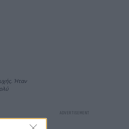
ψυχής. Ήταν
πολύ