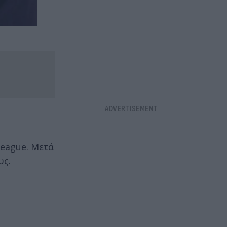
League. Μετά
υς.