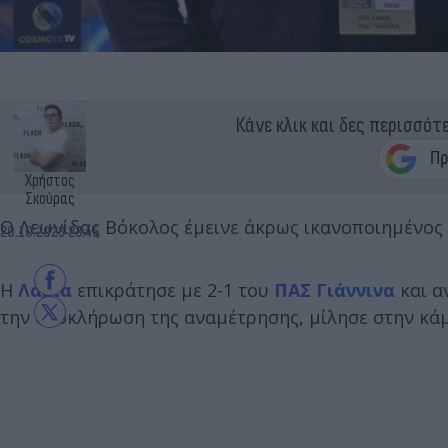
Κάνε κλικ και δες περισσότ
Χρήστος
Σκούρας
Ο Λεωνίδας Βόκολος έμεινε άκρως ικανοποιημένος 
20.10.2023 23:45
Η
Λαμία
επικράτησε με 2-1 του
ΠΑΣ Γιάννινα
και α
την ολοκλήρωση της αναμέτρησης, μίλησε στην κάμε