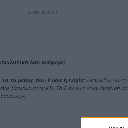
Αναλυτικά όσα ανέφερε:
Για το ρεκόρ που έκανε η Λαμία
:
«Δεν θέλω να σχ
ένα δύσκολο παιχνίδι. Τα Γιάννενα είναι έμπειρη ομ
δύσκολη».