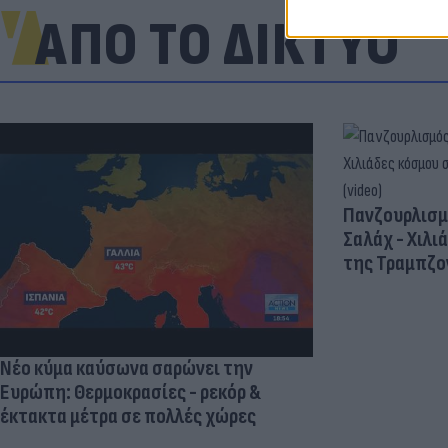
ΑΠΟ ΤΟ ΔΙΚΤΥΟ
Πανζουρλισμ
Σαλάχ - Χιλι
της Τραμπζον
Νέο κύμα καύσωνα σαρώνει την
Ευρώπη: Θερμοκρασίες - ρεκόρ &
έκτακτα μέτρα σε πολλές χώρες