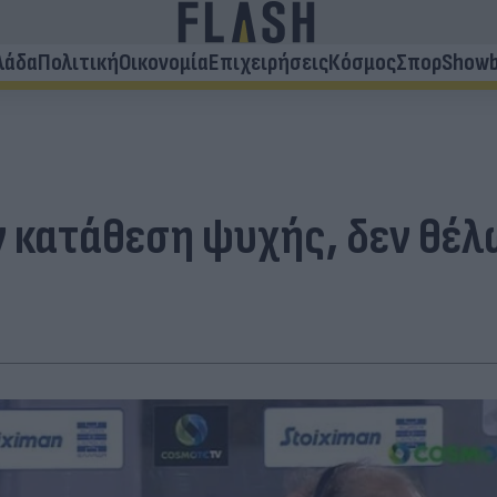
λάδα
Πολιτική
Οικονομία
Επιχειρήσεις
Κόσμος
Σπορ
Showb
ν κατάθεση ψυχής, δεν θέλ