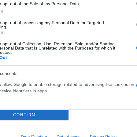
o opt-out of the Sale of my Personal Data.
In
to opt-out of processing my Personal Data for Targeted
ing.
In
o opt-out of Collection, Use, Retention, Sale, and/or Sharing
ersonal Data that Is Unrelated with the Purposes for which it
ον... δρόμο της παραμονής, 2-1 τον ΠΑΣ Γιάννινα
lected.
Out
 με το παρθενικό γκολ του Λόνγκο
ης; Κάπως έβαλε το... χεράκι του ο Καρλίτος
consents
o allow Google to enable storage related to advertising like cookies on
evice identifiers in apps.
ΑΣ Γιάννινα
CONFIRM
Data Deletion
Data Access
Privacy Policy