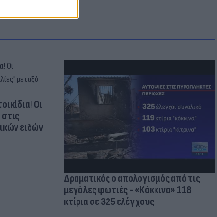
οικίδια! Οι
 στις
τικών ειδών
Δραματικός ο απολογισμός από τις
μεγάλες φωτιές - «Κόκκινα» 118
κτίρια σε 325 ελέγχους