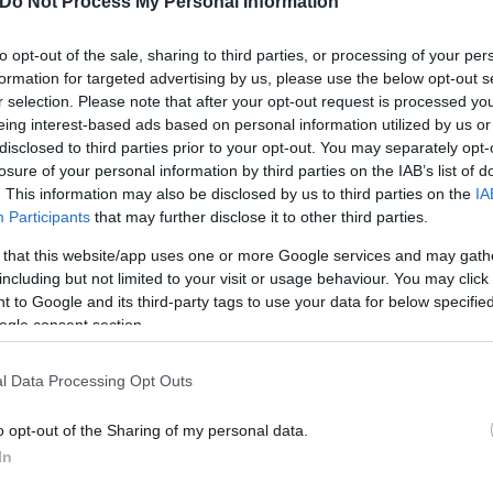
Do Not Process My Personal Information
to opt-out of the sale, sharing to third parties, or processing of your per
formation for targeted advertising by us, please use the below opt-out s
r selection. Please note that after your opt-out request is processed y
eing interest-based ads based on personal information utilized by us or
disclosed to third parties prior to your opt-out. You may separately opt-
losure of your personal information by third parties on the IAB’s list of
. This information may also be disclosed by us to third parties on the
IA
Participants
that may further disclose it to other third parties.
 that this website/app uses one or more Google services and may gath
ης η ομάδα:
«Αυτό που λέω θα το πω και πάλι. Δεν
including but not limited to your visit or usage behaviour. You may click 
γιορτάσουμε και θα προετοιμαστούμε για το παιχνίδ
 to Google and its third-party tags to use your data for below specifi
 Ο δρόμος είναι μεγάλος. Ευχαριστώ τον κόσμο που 
ogle consent section.
l Data Processing Opt Outs
ερο
Flash.gr
στην αναζήτηση της
Google
o opt-out of the Sharing of my personal data.
In