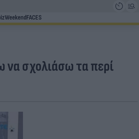
iz
Weekend
FACES
ω να σχολιάσω τα περί