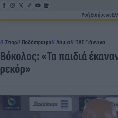
Ροή Ειδήσεων
Ελ
Σπορ
Ποδόσφαιρο
Λαμία
ΠΑΣ Γιάννινα
Βόκολος: «Τα παιδιά έκανα
ρεκόρ»