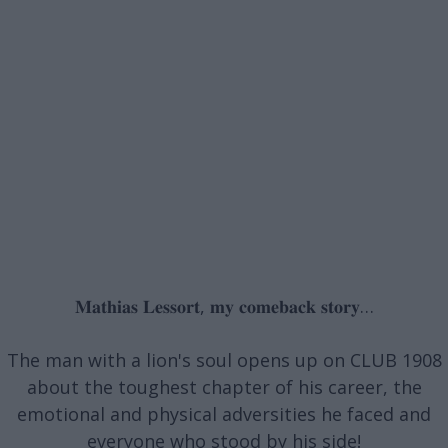
𝐌𝐚𝐭𝐡𝐢𝐚𝐬 𝐋𝐞𝐬𝐬𝐨𝐫𝐭, 𝐦𝐲 𝐜𝐨𝐦𝐞𝐛𝐚𝐜𝐤 𝐬𝐭𝐨𝐫𝐲…
The man with a lion's soul opens up on CLUB 1908
about the toughest chapter of his career, the
emotional and physical adversities he faced and
everyone who stood by his side!