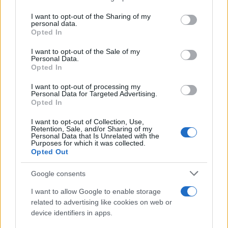
services and may gather and store information including but
κάνω θεραπεία, να τους βλέπω να ετοιμάζονται για
not limited to your visit or usage behaviour. You may click to
I want to opt-out of the Sharing of my
προπόνηση.. Το να μην μπορώ να τους
personal data.
grant or deny consent to Google and its third-party tags to
Opted In
ακολουθήσω στην προπόνηση ήταν κάτι δύσκολο
use your data for below specified purposes in below Google
consent section.
για μένα να το διαχειριστώ. Την πρώτη φορά που
I want to opt-out of the Sale of my
Personal Data.
ήρθα στο γήπεδο, ρώτησα τι ώρα είναι η
Opted In
προπόνηση, ώστε να μην είμαι εκεί. Ήταν δύσκολο
I want to opt-out of processing my
πνευματικά να είμαι εκεί. Ήταν η πρώτη φορά που
Personal Data for Targeted Advertising.
Opted In
τραυματίστηκα τόσο σοβαρά. Την άλλη φορά που
είχα τραυματιστεί ήταν ένα μικρό διάστρεμμα. Δεν
I want to opt-out of Collection, Use,
Retention, Sale, and/or Sharing of my
μπορούσα να παίξω, αλλά μπορούσα να
Personal Data that Is Unrelated with the
Purposes for which it was collected.
περπατήσω. Μπορούσα να κάνω κάποια μπασκετικά
Opted Out
πράγματα στην προπόνηση, να πάω για βάρη.
Google consents
Αυτή ήταν η πρώτη φορά που δεν μπορούσα να
I want to allow Google to enable storage
related to advertising like cookies on web or
είμαι λειτουργικός και ήταν δύσκολο να τους βλέπω
device identifiers in apps.
να είναι όλοι καλά κι εγώ να είμαι στην άκρη, μόνος