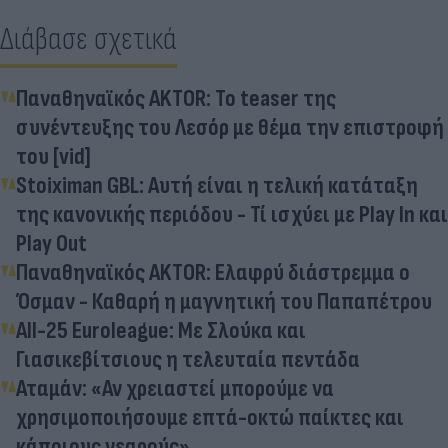
Διάβασε σχετικά
Παναθηναϊκός AKTOR: Το teaser της
συνέντευξης του Λεσόρ με θέμα την επιστροφή
του [vid]
Stoiximan GBL: Αυτή είναι η τελική κατάταξη
της κανονικής περιόδου - Τί ισχύει με Play In και
Play Out
Παναθηναϊκός AKTOR: Ελαφρύ διάστρεμμα ο
Όσμαν - Καθαρή η μαγνητική του Παπαπέτρου
Αll-25 Euroleague: Με Σλούκα και
Γιασικεβίτσιους η τελευταία πεντάδα
Αταμάν: «Αν χρειαστεί μπορούμε να
χρησιμοποιήσουμε επτά-οκτώ παίκτες και
κάποιους νεαρούς»