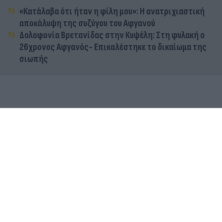
«Κατάλαβα ότι ήταν η φίλη μου»: Η ανατριχιαστική
αποκάλυψη της συζύγου του Αφγανού
Δολοφονία Βρετανίδας στην Κυψέλη: Στη φυλακή ο
26χρονος Αφγανός- Επικαλέστηκε το δικαίωμα της
σιωπής