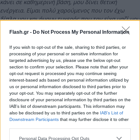
κάνει σε καθημερινή βάση, μου δίνει θετική
ενέργεια. Είμαι πολύ χαρούμενος που τον έχω
δίπλα μου και ήμουν τυχερός που τον είχα μαζί μου
εκείνη την ημέρα».
Flash.gr -
Do Not Process My Personal Information
Για το δέσιμο με τους συμπαίκτες του
:
«Ναι,
If you wish to opt-out of the sale, sharing to third parties, or
ήταν εδώ για μένα. Κάποιοι εξ αυτών ήρθαν στο
processing of your personal or sensitive information for
targeted advertising by us, please use the below opt-out
νοσοκομείο το ίδιο βράδυ, κάποιοι την επόμενη
section to confirm your selection. Please note that after your
ημέρα, κάποιοι μου έστειλαν μήνυμα. Ήταν όλοι
opt-out request is processed you may continue seeing
εκεί για μένα. Όπως είπα και πριν, αυτή είναι η
interest-based ads based on personal information utilized by
οικογένεια. Είμαστε μια οικογένεια. Όλοι ήταν εκεί
us or personal information disclosed to third parties prior to
your opt-out. You may separately opt-out of the further
για μένα. Όλοι με ρωτούσαν αν ήθελα κάτι.
disclosure of your personal information by third parties on the
Ερχόντουσαν να με δουν στο νοσοκομείο ή στο
IAB’s list of downstream participants. This information may
σπίτι μου, όπου κι αν ήμουν. Στην αρχή ήταν
also be disclosed by us to third parties on the
IAB’s List of
Downstream Participants
that may further disclose it to other
δύσκολο για μένα να είμαι ανάμεσα στα παιδιά,
third parties.
γιατί το να έρχομαι εδώ και να τους βλέπω να
Please note that this website/app uses one or more Google
πηγαίνουν στο γυμναστήριο κι εγώ να πρέπει να
Personal Data Processing Opt Outs