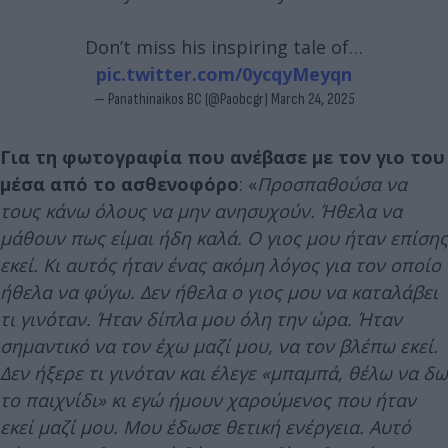
Don’t miss his inspiring tale of…
pic.twitter.com/0ycqyMeyqn
— Panathinaikos BC (@Paobcgr)
March 24, 2025
Για τη φωτογραφία που ανέβασε με τον γιο του
μέσα από το ασθενοφόρο
: «
Προσπαθούσα να
τους κάνω όλους να μην ανησυχούν. Ήθελα να
μάθουν πως είμαι ήδη καλά. Ο γιος μου ήταν επίσης
εκεί. Κι αυτός ήταν ένας ακόμη λόγος για τον οποίο
ήθελα να φύγω. Δεν ήθελα ο γιος μου να καταλάβει
τι γινόταν. Ήταν δίπλα μου όλη την ώρα. Ήταν
σημαντικό να τον έχω μαζί μου, να τον βλέπω εκεί.
Δεν ήξερε τι γινόταν και έλεγε «μπαμπά, θέλω να δω
το παιχνίδι» κι εγώ ήμουν χαρούμενος που ήταν
εκεί μαζί μου. Μου έδωσε θετική ενέργεια. Αυτό