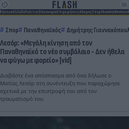
ιδήσεων
Ελλάδα
Πολιτική
Οικονομία
Επιχειρήσεις
Κόσμος
Σπορ
Showbiz
Weekend
Σπορ
Παναθηναϊκός
Δημήτρης Γιαννακόπου
Λεσόρ: «Μεγάλη κίνηση από τον
Παναθηναϊκό το νέο συμβόλαιο - Δεν ήθελα
να φύγω με φορείο» [vid]
Διαβάστε ένα απόσπασμα από όσα δήλωσε ο
Ματίας Λεσόρ στη συνέντευξη που παραχώρησε
σχετικά με την επιστροφή του από τον
τραυματισμό του.