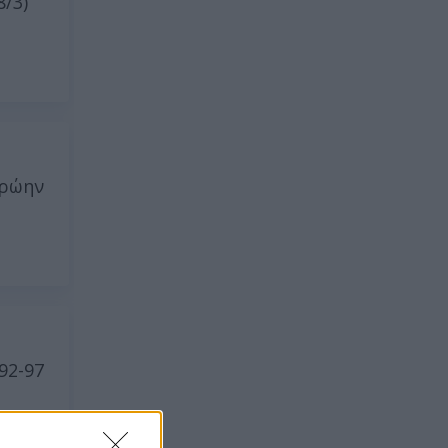
/3)
πρώην
92-97