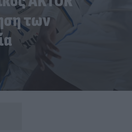
αϊκός AKTOR
ρηση των
ία