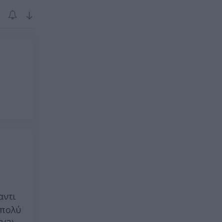
↓
αντι
 πολύ