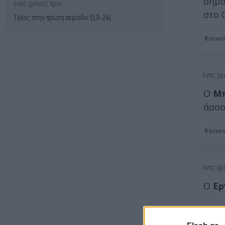
σημα
ένας χρόνος πριν
στο 
Τέλος στην πρώτη περίοδο !(19-24)
Κοινο
ένας χρ
Ο
Μ
άσσο
Κοινο
ένας χρ
Ο
Ερ
Κοινο