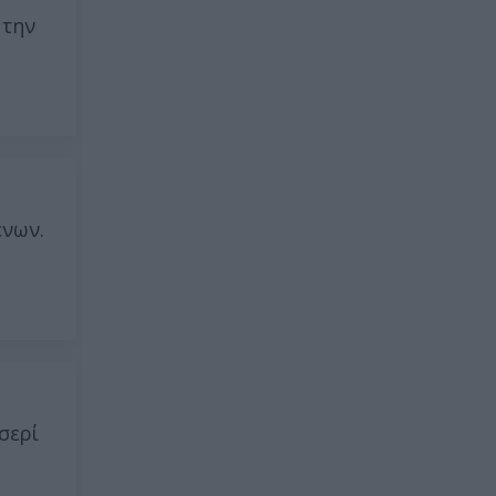
 την
ενων.
σερί