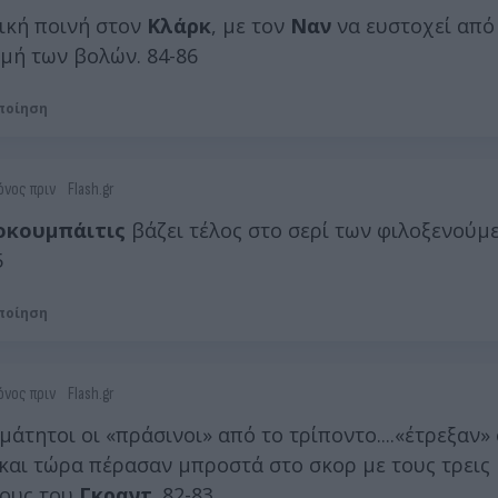
ική ποινή στον
Κλάρκ
, με τον
Ναν
να ευστοχεί από
μή των βολών. 84-86
ποίηση
όνος πριν
Flash.gr
οκουμπάιτις
βάζει τέλος στο σερί των φιλοξενούμ
5
ποίηση
όνος πριν
Flash.gr
μάτητοι οι «πράσινοι» από το τρίποντο....«έτρεξαν» 
 και τώρα πέρασαν μπροστά στο σκορ με τους τρεις
ους του
Γκραντ
. 82-83