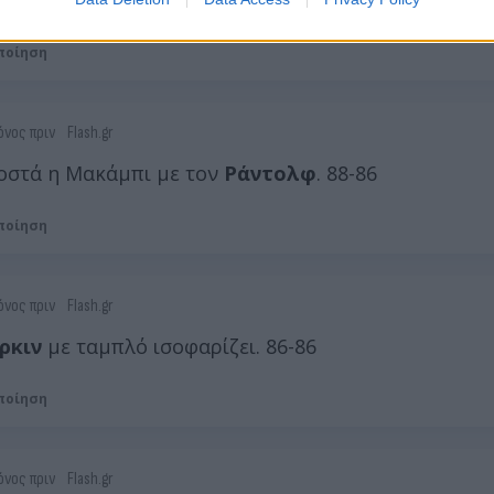
νει στον πόντο. 90-89
ποίηση
όνος πριν
Flash.gr
στά η Μακάμπι με τον
Ράντολφ
. 88-86
ποίηση
όνος πριν
Flash.gr
ρκιν
με ταμπλό ισοφαρίζει. 86-86
ποίηση
όνος πριν
Flash.gr