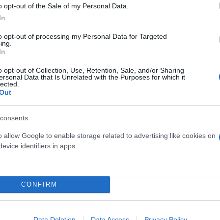
o opt-out of the Sale of my Personal Data.
αν
με ένα μεγάλο τρίποντο βάζει τον Παναθηναϊκό
In
στά στο σκορ.90- 92
to opt-out of processing my Personal Data for Targeted
ing.
ποίηση
In
o opt-out of Collection, Use, Retention, Sale, and/or Sharing
ersonal Data that Is Unrelated with the Purposes for which it
lected.
όνος πριν
Flash.gr
Out
μένουν
1:40
μέχρι το τέλος της αναμέτρησης στο
γράδι.
consents
o allow Google to enable storage related to advertising like cookies on
ποίηση
evice identifiers in apps.
όνος πριν
Flash.gr
CONFIRM
οκουμπάιτις
πληγώνει τον Παναθηναϊκό τελειώνον
αλάθι.... ωστόσο ο
Μήτογλου
με εύστοχο τρίποντο
Data Deletion
Data Access
Privacy Policy