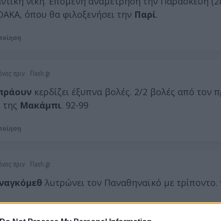
ντική νίκη. Επόμενη αναμέτρηση την Παρασκευή (28
ΟΑΚΑ, όπου θα φιλοξενήσει την
Παρί
.
ποίηση
όνος πριν
Flash.gr
πράουν
κερδίζει έξυπνα βολές. 2/2 βολές από τον 
 της
Μακάμπι
. 92-99
ποίηση
όνος πριν
Flash.gr
ναγκόμεθ
λυτρώνει τον Παναθηναϊκό με τρίποντο. 
ποίηση