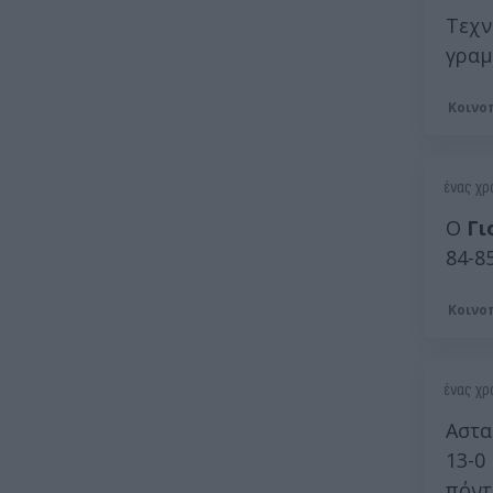
Τεχν
γραμ
Κοινο
ένας χρ
Ο
Γι
84-8
Κοινο
ένας χρ
Αστα
13-0
πόντ