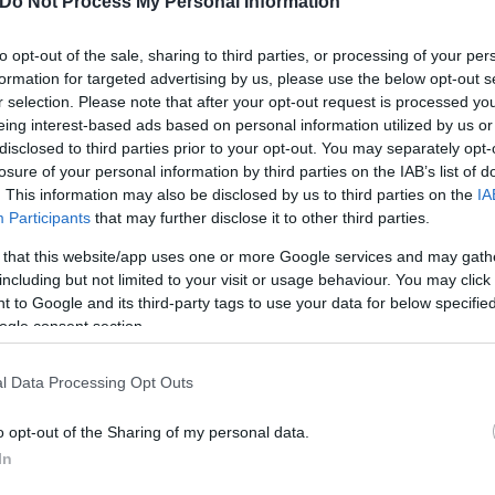
Do Not Process My Personal Information
όνος πριν
Flash.gr
to opt-out of the sale, sharing to third parties, or processing of your per
formation for targeted advertising by us, please use the below opt-out s
έιμπριελ
στην προσπάθειά του να σταματήσει τον
r selection. Please note that after your opt-out request is processed y
ολφ χρεώνεται με φάουλ. 2/2 εύστοχες βολές. 92-94
eing interest-based ads based on personal information utilized by us or
disclosed to third parties prior to your opt-out. You may separately opt-
ποίηση
losure of your personal information by third parties on the IAB’s list of
. This information may also be disclosed by us to third parties on the
IA
Participants
that may further disclose it to other third parties.
όνος πριν
Flash.gr
 that this website/app uses one or more Google services and may gath
including but not limited to your visit or usage behaviour. You may click 
πράουν
κλέβει την μπάλα για να φύγει στον αιφνιδ
 to Google and its third-party tags to use your data for below specifi
να τελειώσει στο καλάθι για να δώσει μαξιλαράκι 4
ogle consent section.
ων στο «Τριφύλλι». 90-94. 1:13 πριν το τέλος.
l Data Processing Opt Outs
ποίηση
o opt-out of the Sharing of my personal data.
In
όνος πριν
Flash.gr