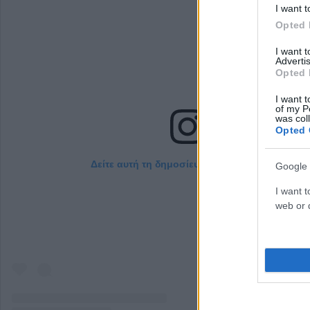
I want t
Opted 
I want 
Advertis
Opted 
I want t
of my P
was col
Opted 
Δείτε αυτή τη δημοσίευση στο Instagram.
Google 
I want t
web or d