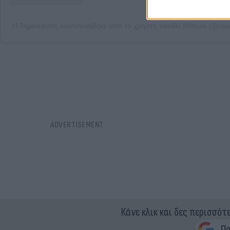
Η δημοσίευση κοινοποιήθηκε από το χρήστη Vasiliki Millousi (@vasil
Κάνε κλικ και δες περισσότ