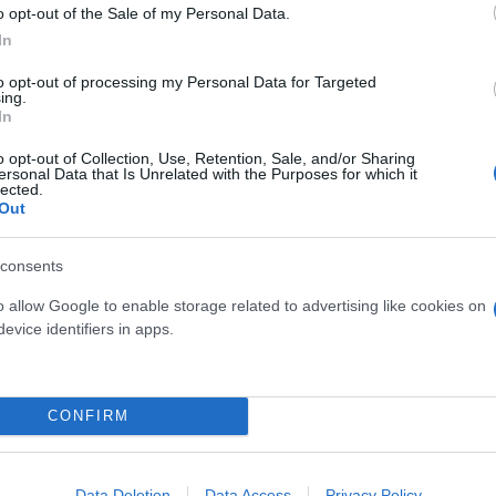
o opt-out of the Sale of my Personal Data.
In
to opt-out of processing my Personal Data for Targeted
ing.
In
o opt-out of Collection, Use, Retention, Sale, and/or Sharing
ersonal Data that Is Unrelated with the Purposes for which it
lected.
Out
consents
o allow Google to enable storage related to advertising like cookies on
evice identifiers in apps.
CONFIRM
Data Deletion
Data Access
Privacy Policy