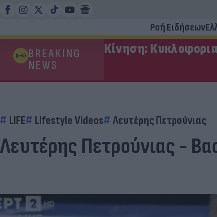
Ροή Ειδήσεων
Ελ
Κίνηση: Κυκλοφορια
BREAKING
NEWS
LIFE
Lifestyle Videos
Λευτέρης Πετρούνιας
Λευτέρης Πετρούνιας - Βα