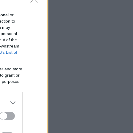
sonal or
ection to
ou may
 personal
out of the
 downstream
B’s List of
er and store
to grant or
ed purposes
.