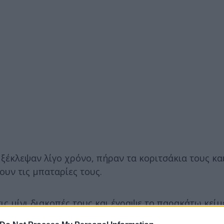
ξέκλεψαν λίγο χρόνο, πήραν τα κοριτσάκια τους κα
υν τις μπαταρίες τους.
ις μίνι διακοπές τους και έγραψε το παρακάτω κείμ