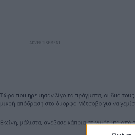
Τώρα που ηρέμησαν λίγο τα πράγματα, οι δυο τους 
μικρή απόδραση στο όμορφο Μέτσοβο για να γεμίσο
Εκείνη, μάλιστα, ανέβασε κάποια στιγμιότυπα από τ