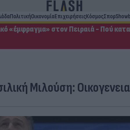
λάδα
Πολιτική
Οικονομία
Επιχειρήσεις
Κόσμος
Σπορ
Showb
κό «έμφραγμα» στον Πειραιά - Πού κατ
σιλική Μιλούση: Οικογενει