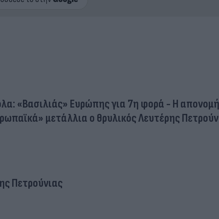
όλα: «Βασιλιάς» Ευρώπης για 7η φορά - Η απονομ
υρωπαϊκά» μετάλλια ο θρυλικός Λευτέρης Πετρούν
ης Πετρούνιας