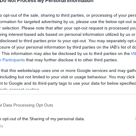
Do Not Process My Personal Information
to opt-out of the sale, sharing to third parties, or processing of your per
formation for targeted advertising by us, please use the below opt-out s
r selection. Please note that after your opt-out request is processed y
eing interest-based ads based on personal information utilized by us or
disclosed to third parties prior to your opt-out. You may separately opt-
losure of your personal information by third parties on the IAB’s list of
. This information may also be disclosed by us to third parties on the
IA
Participants
that may further disclose it to other third parties.
 that this website/app uses one or more Google services and may gath
including but not limited to your visit or usage behaviour. You may click 
 to Google and its third-party tags to use your data for below specifi
ogle consent section.
ρες που είχαμε και οι δύο.. ίσως και οι τέσσερις!»
l Data Processing Opt Outs
o opt-out of the Sharing of my personal data.
In