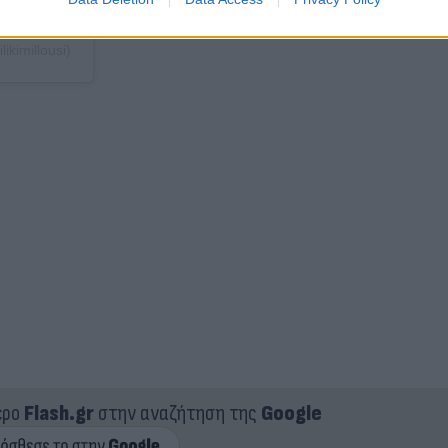
ikimillousi)
ερο
Flash.gr
στην αναζήτηση της
Google