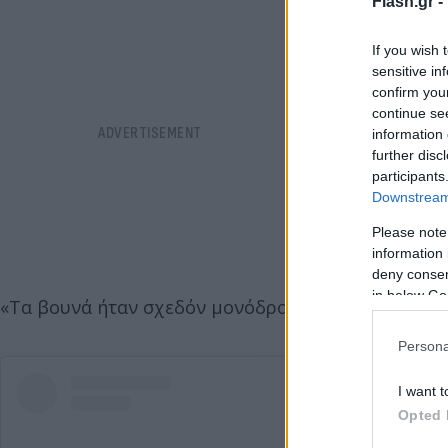
Flash.gr -
If you wish 
sensitive in
confirm you
continue se
information 
further disc
participants
Downstream 
Please note
information 
deny consent
in below Go
«Τα βουνά ήταν σχεδόν μονόδρομος 😅μετά από το στ
Persona
I want t
Opted 